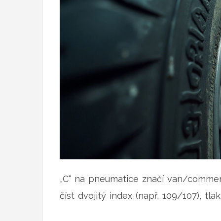
„C“ na pneumatice značí van/commercia
číst dvojitý index (např. 109/107), t