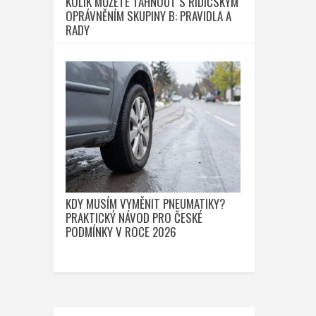
KOLIK MŮŽETE TÁHNOUT S ŘIDIČSKÝM
OPRÁVNĚNÍM SKUPINY B: PRAVIDLA A
RADY
KDY MUSÍM VYMĚNIT PNEUMATIKY?
PRAKTICKÝ NÁVOD PRO ČESKÉ
PODMÍNKY V ROCE 2026