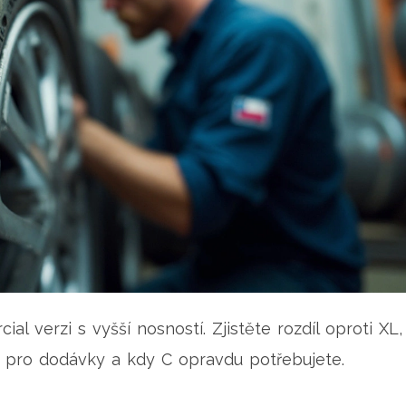
l verzi s vyšší nosností. Zjistěte rozdíl oproti XL,
lak pro dodávky a kdy C opravdu potřebujete.