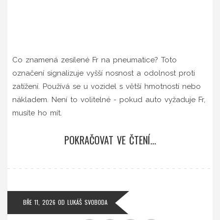
Co znamená zesílené Fr na pneumatice? Toto
označení signalizuje vyšší nosnost a odolnost proti
zatížení. Používá se u vozidel s větší hmotností nebo
nákladem. Není to volitelné - pokud auto vyžaduje Fr,
musíte ho mít.
POKRAČOVAT VE ČTENÍ...
BŘE 11, 2026
OD
LUKÁŠ SVOBODA