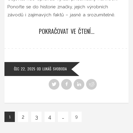
Ponořte se do historie značky, jejich výrobních
závodů i zajímavých faktů – jasně a srozumitelně.
POKRAČOVAT VE ČTENÍ...
ČEC 22, 2025
OD
LUKÁŠ SVOBODA
2
3
4
…
1
9