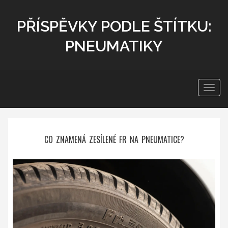
PŘÍSPĚVKY PODLE ŠTÍTKU:
PNEUMATIKY
Zobra
navig
CO ZNAMENÁ ZESÍLENÉ FR NA PNEUMATICE?