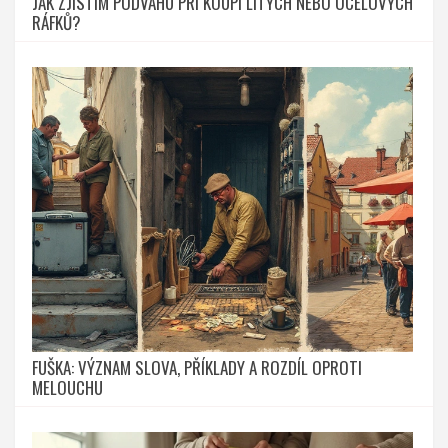
JAK ZJISTÍM PODVAHU PŘI KOUPI LITÝCH NEBO OCELOVÝCH
RÁFKŮ?
FUŠKA: VÝZNAM SLOVA, PŘÍKLADY A ROZDÍL OPROTI
MELOUCHU