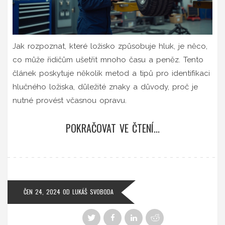
Jak rozpoznat, které ložisko způsobuje hluk, je něco,
co může řidičům ušetřit mnoho času a peněz. Tento
článek poskytuje několik metod a tipů pro identifikaci
hlučného ložiska, důležité znaky a důvody, proč je
nutné provést včasnou opravu.
POKRAČOVAT VE ČTENÍ...
ČEN 24, 2024
OD
LUKÁŠ SVOBODA