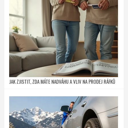
JAK ZJISTIT, ZDA MÁTE NADVÁHU A VLIV NA PRODEJ RÁFKŮ