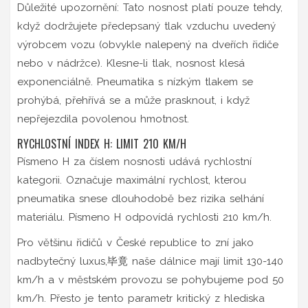
Důležité upozornění: Tato nosnost platí pouze tehdy,
když dodržujete předepsaný tlak vzduchu uvedený
výrobcem vozu (obvykle nalepený na dveřích řidiče
nebo v nádržce). Klesne-li tlak, nosnost klesá
exponenciálně. Pneumatika s nízkým tlakem se
prohýbá, přehřívá se a může prasknout, i když
nepřejezdila povolenou hmotnost.
RYCHLOSTNÍ INDEX H: LIMIT 210 KM/H
Písmeno
H
za číslem nosnosti udává rychlostní
kategorii. Označuje maximální rychlost, kterou
pneumatika snese dlouhodobě bez rizika selhání
materiálu. Písmeno H odpovídá rychlosti 210 km/h.
Pro většinu řidičů v České republice to zní jako
nadbytečný luxus,毕竟 naše dálnice mají limit 130-140
km/h a v městském provozu se pohybujeme pod 50
km/h. Přesto je tento parametr kritický z hlediska