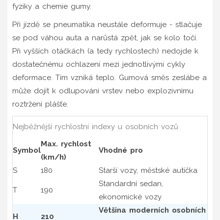
fyziky a chemie gumy.
Při jízdě se pneumatika neustále deformuje - stlačuje
se pod váhou auta a narůstá zpět, jak se kolo točí.
Při vyšších otáčkách (a tedy rychlostech) nedojde k
dostatečnému ochlazení mezi jednotlivými cykly
deformace. Tím vzniká teplo. Gumová směs zeslábe a
může dojít k odlupování vrstev nebo explozivnímu
roztržení plášťe.
Nejběžnější rychlostní indexy u osobních vozů
Max. rychlost
Symbol
Vhodné pro
(km/h)
S
180
Starší vozy, městské autíčka
Standardní sedan,
T
190
ekonomické vozy
Většina moderních osobních
H
210