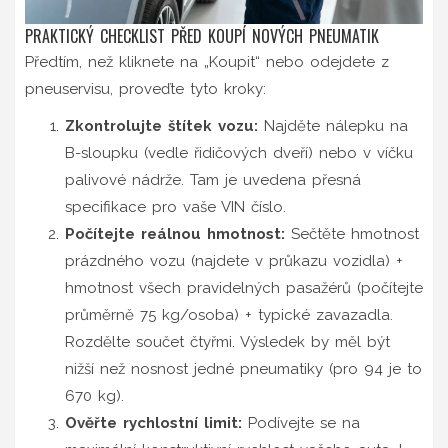
PRAKTICKÝ CHECKLIST PŘED KOUPÍ NOVÝCH PNEUMATIK
Předtím, než kliknete na „Koupit“ nebo odejdete z
pneuservisu, proveďte tyto kroky:
Zkontrolujte štítek vozu:
Najděte nálepku na
B-sloupku (vedle řidičových dveří) nebo v víčku
palivové nádrže. Tam je uvedena přesná
specifikace pro vaše VIN číslo.
Počítejte reálnou hmotnost:
Sečtěte hmotnost
prázdného vozu (najdete v průkazu vozidla) +
hmotnost všech pravidelných pasažérů (počítejte
průměrně 75 kg/osoba) + typické zavazadla.
Rozdělte součet čtyřmi. Výsledek by měl být
nižší než nosnost jedné pneumatiky (pro 94 je to
670 kg).
Ověřte rychlostní limit:
Podívejte se na