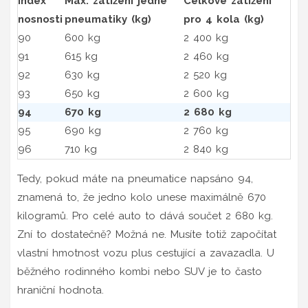
Index
Max. zatížení jedné
Celkové zatížení
nosnosti
pneumatiky (kg)
pro 4 kola (kg)
90
600 kg
2 400 kg
91
615 kg
2 460 kg
92
630 kg
2 520 kg
93
650 kg
2 600 kg
94
670 kg
2 680 kg
95
690 kg
2 760 kg
96
710 kg
2 840 kg
Tedy, pokud máte na pneumatice napsáno 94,
znamená to, že jedno kolo unese maximálně 670
kilogramů. Pro celé auto to dává součet 2 680 kg.
Zní to dostatečně? Možná ne. Musíte totiž započítat
vlastní hmotnost vozu plus cestující a zavazadla. U
běžného rodinného kombi nebo SUV je to často
hraniční hodnota.