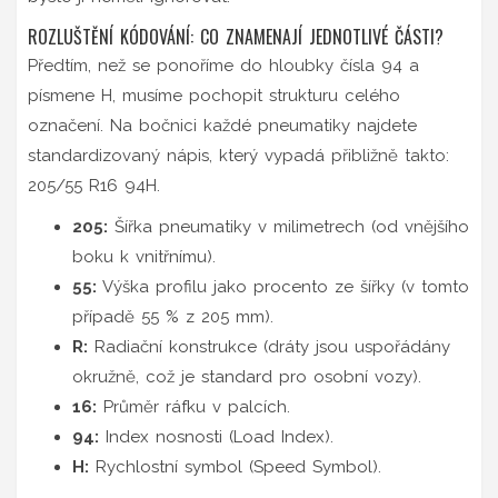
ROZLUŠTĚNÍ KÓDOVÁNÍ: CO ZNAMENAJÍ JEDNOTLIVÉ ČÁSTI?
Předtím, než se ponoříme do hloubky čísla 94 a
písmene H, musíme pochopit strukturu celého
označení. Na bočnici každé pneumatiky najdete
standardizovaný nápis, který vypadá přibližně takto:
205/55 R16 94H
.
205:
Šířka pneumatiky v milimetrech (od vnějšího
boku k vnitřnímu).
55:
Výška profilu jako procento ze šířky (v tomto
případě 55 % z 205 mm).
R:
Radiační konstrukce (dráty jsou uspořádány
okružně, což je standard pro osobní vozy).
16:
Průměr ráfku v palcích.
94:
Index nosnosti (Load Index).
H:
Rychlostní symbol (Speed Symbol).