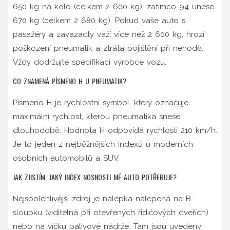
650 kg na kolo (celkem 2 600 kg), zatímco 94 unese
670 kg (celkem 2 680 kg). Pokud vaše auto s
pasažéry a zavazadly váží více než 2 600 kg, hrozí
poškození pneumatik a ztráta pojištění při nehodě.
Vždy dodržujte specifikaci výrobce vozu.
CO ZNAMENÁ PÍSMENO H U PNEUMATIK?
Písmeno H je rychlostní symbol, který označuje
maximální rychlost, kterou pneumatika snese
dlouhodobě. Hodnota H odpovídá rychlosti 210 km/h.
Je to jeden z nejběžnějších indexů u moderních
osobních automobilů a SUV.
JAK ZJISTÍM, JAKÝ INDEX NOSNOSTI MÉ AUTO POTŘEBUJE?
Nejspolehlivější zdroj je nálepka nalepená na B-
sloupku (viditelná při otevřených řidičových dveřích)
nebo na víčku palivové nádrže. Tam jsou uvedeny