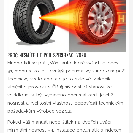
PROČ NESMÍTE JÍT POD SPECIFIKACI VOZU
Mnoho lidí se ptá: „Mám auto, které vyžaduje index
91, mohu si koupit levnější pneumatiky s indexem 90?“
Technicky vzato ano, ale je to rizikové. Zákoník
silničního provozu v ČR (§ 16 odst. 1) stanoví, že
vozidlo musí být vybaveno pneumatikami, jejichž
nosnost a rychlostní vlastnosti odpovídají technickým
požadavkům výrobce vozidla.
Pokud váš manuál nebo štítek na dveřích uvádí
minimální nosnost 94, instalace pneumatik s indexem