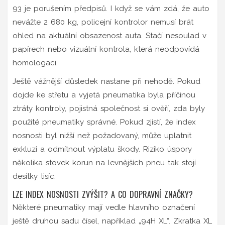
93 je porušením předpisů. I když se vám zdá, že auto
nevážte 2 680 kg, policejní kontrolor nemusí brát
ohled na aktuální obsazenost auta. Stačí nesoulad v
papírech nebo vizuální kontrola, která neodpovídá
homologaci.
Ještě vážnější důsledek nastane při nehodě. Pokud
dojde ke střetu a vyjetá pneumatika byla příčinou
ztráty kontroly, pojistná společnost si ověří, zda byly
použité pneumatiky správné. Pokud zjistí, že index
nosnosti byl nižší než požadovaný, může uplatnit
exkluzi a odmítnout výplatu škody. Riziko úspory
několika stovek korun na levnějších pneu tak stojí
desítky tisíc.
LZE INDEX NOSNOSTI ZVÝŠIT? A CO DOPRAVNÍ ZNAČKY?
Některé pneumatiky mají vedle hlavního označení
ještě druhou sadu čísel, například „94H XL“. Zkratka
XL