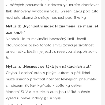
U běžných pneumatik s indexem 94 musíte dodržovat
tlak stanovený výrobcem vozu. Snížení tlaku pod tuto
hodnotu okamžitě snižuje nosnost pod 670 kg.
Mýtus 2: „Rychlostní index H znamená, že mám jet
210 km/h.“
Naopak. Je to maximální bezpečný limit. Jezdit
dlouhodobě blízko tohoto limitu zkracuje životnost
pneumatiky. Ideální je jezdit s rezervou alespoň 20-30
%.
Mýtus 3: „Nosnost se týká jen nákladních aut.“
Chyba. I osobní auto s plným kufrem a pěti lidmi
může snadno překročit nosnost levnějších pneumatik
s indexem 85 (515 kg/kolo = 2060 kg celkem).
Moderní SUV a elektrická auta jsou těžká a často
vyžadují právě indexy 94 a vyšší.