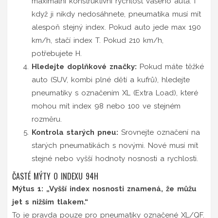
maximální konstruktivní rychlost vašeho auta. I
když ji nikdy nedosáhnete, pneumatika musí mít
alespoň stejný index. Pokud auto jede max 190
km/h, stačí index T. Pokud 210 km/h,
potřebujete H.
Hledejte doplňkové značky:
Pokud máte těžké
auto (SUV, kombi plné dětí a kufrů), hledejte
pneumatiky s označením XL (Extra Load), které
mohou mít index 98 nebo 100 ve stejném
rozměru.
Kontrola starých pneu:
Srovnejte označení na
starých pneumatikách s novými. Nové musí mít
stejné nebo vyšší hodnoty nosnosti a rychlosti.
ČASTÉ MÝTY O INDEXU 94H
Mýtus 1: „Vyšší index nosnosti znamená, že můžu
jet s nižším tlakem.“
To je pravda pouze pro pneumatiky označené XL/QF.