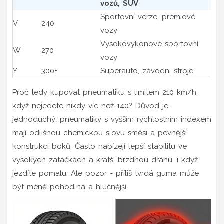
vozů, SUV
Sportovní verze, prémiové
V
240
vozy
Vysokovýkonové sportovní
W
270
vozy
Y
300+
Superauto, závodní stroje
Proč tedy kupovat pneumatiku s limitem 210 km/h,
když nejedete nikdy víc než 140? Důvod je
jednoduchý: pneumatiky s vyšším rychlostním indexem
mají odlišnou chemickou slovu směsi a pevnější
konstrukci boků. Často nabízejí lepší stabilitu ve
vysokých zatáčkách a kratší brzdnou dráhu, i když
jezdíte pomalu. Ale pozor - příliš tvrdá guma může
být méně pohodlná a hlučnější.