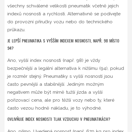
všechny schválené velikosti pneumatik včetně jejich
indexů nosnosti a rychlosti. Alternativně se podívejte
do provozní příručky vozu nebo do technického
průkazu.
JE LEPŠÍ PNEUMATIKA S VYŠŠÍM INDEXEM NOSNOSTI, NAPŘ. 98 MÍSTO
94?
Ano, vyšší index nosnosti (např. 98) je vždy
bezpečnější a legální alternativa k nižšímu (94), pokud
je rozměr stejný. Pneumatiky s vyšší nosností jsou
často pevnější a stabilnější. Jediným možným
negativem může být mírně tužší jízda a vyšší
pořizovací cena, ale pro těžší vozy nebo ty, které
často vezou hodně nákladu, je to výhodné.
OVLIVŇUJE INDEX NOSNOSTI TLAK VZDUCHU V PNEUMATIKÁCH?
Ano, přímo. Uvedená nosnost (např. 670 kg pro index