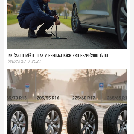
JAK ČASTO MĚŘIT TLAK V PNEUMATIKÁCH PRO BEZPEČNOU JÍZDU
listopadu 8 2024