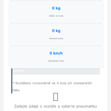
0 kg
Zátěž na kolo
0 kg
Nosnost pneu
0 km/h
Rychlostní limit
Zatížení:
0%
* Rozděleno rovnoměrně na 4 kola při standardním
tlaku
Zadejte údaje o vozidle a vyberte pneumatiku