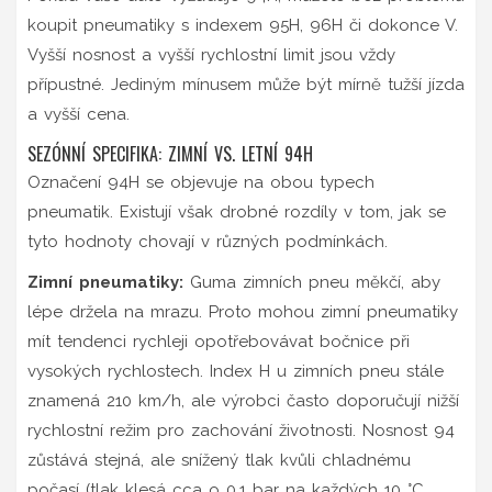
koupit pneumatiky s indexem 95H, 96H či dokonce V.
Vyšší nosnost a vyšší rychlostní limit jsou vždy
přípustné. Jediným mínusem může být mírně tužší jízda
a vyšší cena.
SEZÓNNÍ SPECIFIKA: ZIMNÍ VS. LETNÍ 94H
Označení 94H se objevuje na obou typech
pneumatik. Existují však drobné rozdíly v tom, jak se
tyto hodnoty chovají v různých podmínkách.
Zimní pneumatiky:
Guma zimních pneu měkčí, aby
lépe držela na mrazu. Proto mohou zimní pneumatiky
mít tendenci rychleji opotřebovávat bočnice při
vysokých rychlostech. Index H u zimních pneu stále
znamená 210 km/h, ale výrobci často doporučují nižší
rychlostní režim pro zachování životnosti. Nosnost 94
zůstává stejná, ale snížený tlak kvůli chladnému
počasí (tlak klesá cca o 0,1 bar na každých 10 °C