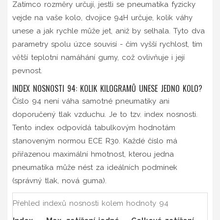
Zatímco rozměry určují, jestli se pneumatika fyzicky
vejde na vaše kolo, dvojice 94H určuje, kolik váhy
unese a jak rychle může jet, aniž by selhala. Tyto dva
parametry spolu úzce souvisí - čím vyšší rychlost, tím
větší teplotní namáhání gumy, což ovlivňuje i její
pevnost.
INDEX NOSNOSTI 94: KOLIK KILOGRAMŮ UNESE JEDNO KOLO?
Číslo
94
není váha samotné pneumatiky ani
doporučený tlak vzduchu. Je to tzv. index nosnosti.
Tento index odpovídá tabulkovým hodnotám
stanoveným normou ECE R30. Každé číslo má
přiřazenou maximální hmotnost, kterou jedna
pneumatika může nést za ideálních podmínek
(správný tlak, nová guma).
Přehled indexů nosnosti kolem hodnoty 94