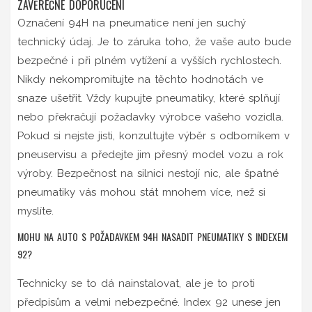
ZÁVĚREČNÉ DOPORUČENÍ
Označení 94H na pneumatice není jen suchý
technický údaj. Je to záruka toho, že vaše auto bude
bezpečné i při plném vytížení a vyšších rychlostech.
Nikdy nekompromitujte na těchto hodnotách ve
snaze ušetřit. Vždy kupujte pneumatiky, které splňují
nebo překračují požadavky výrobce vašeho vozidla.
Pokud si nejste jisti, konzultujte výběr s odborníkem v
pneuservisu a předejte jim přesný model vozu a rok
výroby. Bezpečnost na silnici nestojí nic, ale špatné
pneumatiky vás mohou stát mnohem více, než si
myslíte.
MOHU NA AUTO S POŽADAVKEM 94H NASADIT PNEUMATIKY S INDEXEM
92?
Technicky se to dá nainstalovat, ale je to proti
předpisům a velmi nebezpečné. Index 92 unese jen