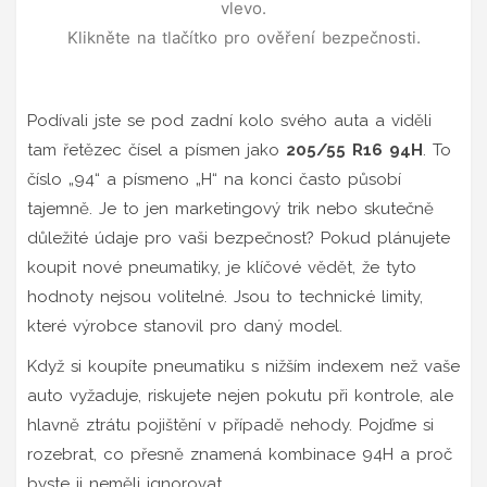
vlevo.
Klikněte na tlačítko pro ověření bezpečnosti.
Podívali jste se pod zadní kolo svého auta a viděli
tam řetězec čísel a písmen jako
205/55 R16 94H
. To
číslo „94“ a písmeno „H“ na konci často působí
tajemně. Je to jen marketingový trik nebo skutečně
důležité údaje pro vaši bezpečnost? Pokud plánujete
koupit nové pneumatiky, je klíčové vědět, že tyto
hodnoty nejsou volitelné. Jsou to technické limity,
které výrobce stanovil pro daný model.
Když si koupíte pneumatiku s nižším indexem než vaše
auto vyžaduje, riskujete nejen pokutu při kontrole, ale
hlavně ztrátu pojištění v případě nehody. Pojďme si
rozebrat, co přesně znamená kombinace 94H a proč
byste ji neměli ignorovat.