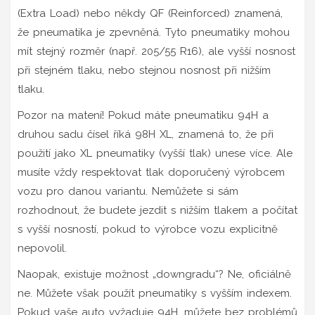
(Extra Load) nebo někdy QF (Reinforced) znamená,
že pneumatika je zpevněná. Tyto pneumatiky mohou
mít stejný rozměr (např. 205/55 R16), ale vyšší nosnost
při stejném tlaku, nebo stejnou nosnost při nižším
tlaku.
Pozor na matení! Pokud máte pneumatiku 94H a
druhou sadu čísel říká 98H XL, znamená to, že při
použití jako XL pneumatiky (vyšší tlak) unese více. Ale
musíte vždy respektovat tlak doporučený výrobcem
vozu pro danou variantu. Nemůžete si sám
rozhodnout, že budete jezdit s nižším tlakem a počítat
s vyšší nosností, pokud to výrobce vozu explicitně
nepovolil.
Naopak, existuje možnost „downgradu“? Ne, oficiálně
ne. Můžete však použít pneumatiky s vyšším indexem.
Pokud vaše auto vyžaduje 94H, můžete bez problémů