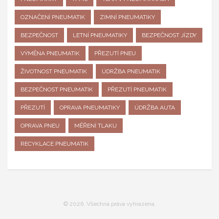
OZNAČENÍ PNEUMATIK
ZIMNÍ PNEUMATIKY
BEZPEČNOST
LETNÍ PNEUMATIKY
BEZPEČNOST JÍZDY
VÝMĚNA PNEUMATIK
PŘEZUTÍ PNEU
ŽIVOTNOST PNEUMATIK
ÚDRŽBA PNEUMATIK
BEZPEČNOST PNEUMATIK
PŘEZUTÍ PNEUMATIK
PŘEZUTÍ
OPRAVA PNEUMATIKY
ÚDRŽBA AUTA
OPRAVA PNEU
MĚŘENÍ TLAKU
RECYKLACE PNEUMATIK
© 2026. Všechna práva vyhrazena.