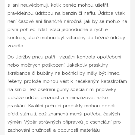
si ani neuvědomují, kolik peněz mohou ušetřit
pravidelnou údržbou na benzín či naftu. Údržba však
není časově ani finančně náročná, jak by se mohlo na
první pohled zdát. Stačí jednoduché a rychlé
kontroly, které mohou být včleněny do běžné údržby
vozidla.
Do údržby pneu patří i vizuální kontrola opotřebení
nebo možných poškození. Jakékoliv praskliny,
škrábance či bubliny na bočnici by měly být ihned
řešeny, protože mohou vést k nečekaným katastrofám
na silnici. Též ošetření gumy speciálními přípravky
dokáže udržet pružnost a minimalizovat riziko
praskání. Kvalitní pečující produkty mohou oddálit
efekt stárnutí, což znamená menší potřebu častých
výměn. Výběr správných přípravků je esenciální pro
zachování pružnosti a odolnosti materiálu.