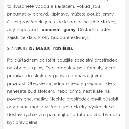
to zvládnete vodou a kartáčem. Pokud jsou
pneumatiky opravdu špinavé, můžete použít jemný
čisticí prostředek, jen si dejte pozor na jeho složení,
aby nepoškodil
obnovení gumy
. Důkladné čištění
zajistí, že další kroky budou efektivnější.
2. APLIKUJTE REVITALIZUJÍCÍ PROSTŘEDEK
Po důkladném očištění použijte speciální prostředek
na obnovu gumy. Tyto produkty jsou formuly, které
pronikají do struktury gumy a pomáhají jí vrátit
pružnost. Obvykle se jedná o tekutý preparát, který
nanesete buď štětcem, nebo přímo nastříkáte na
povrch pneumatiky. Nechte prostředek chvíli působit,
aby guma mohla vstřebat jeho složky. Výsledek se
dostaví rychle, ale pamatujte, že tato údržba by měla
být pravidelná.