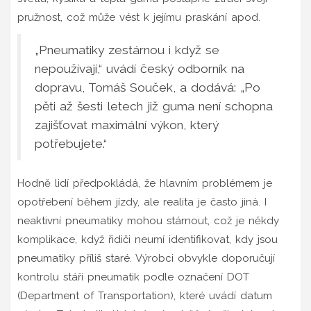
pružnost, což může vést k jejímu praskání apod.
„Pneumatiky zestárnou i když se
nepoužívají,“ uvádí český odborník na
dopravu, Tomáš Souček, a dodává: „Po
pěti až šesti letech již guma není schopna
zajišťovat maximální výkon, který
potřebujete.“
Hodně lidí předpokládá, že hlavním problémem je
opotřebení během jízdy, ale realita je často jiná. I
neaktivní pneumatiky mohou stárnout, což je někdy
komplikace, když řidiči neumí identifikovat, kdy jsou
pneumatiky příliš staré. Výrobci obvykle doporučují
kontrolu stáří pneumatik podle označení DOT
(Department of Transportation), které uvádí datum