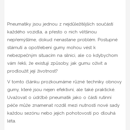
Pneumatiky jsou jednou z nejdůležitějších součástí
každého vozidla, a přesto o nich většinou
nepřemýšlíme, dokud nenastane problém. Postupné
stárnutí a opotřebení gumy mohou vést k
nebezpečným situacím na silnici, ale co kdybychom
vám řekli, že existují způsoby, jak gumu oživit a
prodloužit její životnost?
V tomto článku prozkoumáme různé techniky obnovy
gumy, které jsou nejen efektivní, ale také praktické.
Uvažovat o údržbě pneumatik jako o části rutinní
péče může znamenat rozdíl mezi nutností nové sady
každou sezónu nebo jejich pohotovostí po dlouhá
léta.