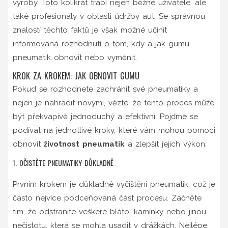
výroby. Toto kolikrát trápí nejen běžné uživatele, ale
také profesionály v oblasti údržby aut. Se správnou
znalostí těchto faktů je však možné učinit
informovaná rozhodnutí o tom, kdy a jak gumu
pneumatik obnovit nebo vyměnit.
KROK ZA KROKEM: JAK OBNOVIT GUMU
Pokud se rozhodnete zachránit své pneumatiky a
nejen je nahradit novými, vězte, že tento proces může
být překvapivě jednoduchý a efektivní. Pojďme se
podívat na jednotlivé kroky, které vám mohou pomoci
obnovit
životnost pneumatik
a zlepšit jejich výkon.
1. OČISTĚTE PNEUMATIKY DŮKLADNĚ
Prvním krokem je důkladné vyčištění pneumatik, což je
často nejvíce podceňovaná část procesu. Začněte
tím, že odstraníte veškeré bláto, kamínky nebo jinou
nečistotu, která se mohla usadit v drážkách. Nejlépe