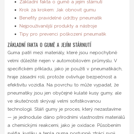
Základní fakta o gumě a jejím stárnutí
Krok za krokem: Jak obnovit gumu
Benefity pravidelné údržby pneumatik
Nejpoužívanější produkty a nástroje
Tipy pro prevenci poškození pneumatik
ZÁKLADNÍ FAKTA O GUMĚ A JEJÍM STÁRNUTÍ
Guma patří mezi materiály, které jsou nepochybně
velmi důležité nejen v automobilovém průmyslu. V
specifickém příkladu, jako je použití v pneumatikách,
hraje zásadní roli, protože ovlivňuje bezpečnost a
efektivitu vozidla. Na povrchu to může vypadat, že
pneumatiky jsou jen obyčejné kulaté kusy gumy, ale
ve skutečnosti skrývají velmi sofistikovanou
technologii. Stáří gumy je proces, který nezastavíme
— je jednoduše dáno přírodními vlastnostmi materiálů
a chemickými reakcemi, jako je oxidace. Působením
světla, kyslíku a tepla guma postupně ztrácí svoji