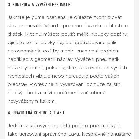
3. KONTROLA A VYVÁŽENÍ PNEUMATIK
Jakmile je guma ošetřena, je důležité zkontrolovat
stav pneumatik. Věnujte pozornost vzorku a hloubce
drážek. K tomu můžete použít měřič hloubky dezénu.
Ujistěte se, že drážky nejsou opotřebované příliš
nerovnoměrně, což by mohlo znamenat problém
například s geometrií náprav. Vyvážení pneumatik
může být nutné, pokud zjistíte, že vozidlo při vyšších
rychlostech vibruje nebo nereaguje podle vašich
představ. Profesionální vyvažování pomůže zajistit
hladký chod a sníží opotřebení způsobené
nevyváženým tlakem.
4. PRAVIDELNÁ KONTROLA TLAKU
Jedním z klíčových aspektů péče o pneumatiky je
také udržování správného tlaku. Nesprávně nahuštěné