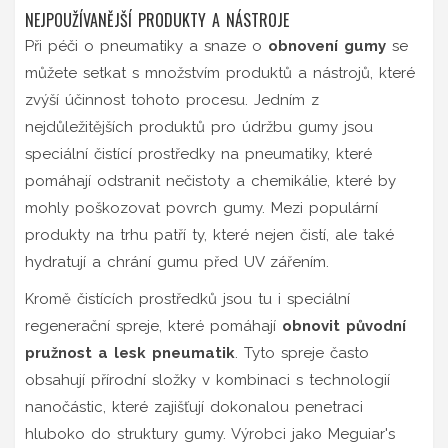
NEJPOUŽÍVANĚJŠÍ PRODUKTY A NÁSTROJE
Při péči o pneumatiky a snaze o
obnovení gumy
se
můžete setkat s množstvím produktů a nástrojů, které
zvýší účinnost tohoto procesu. Jedním z
nejdůležitějších produktů pro údržbu gumy jsou
speciální čistící prostředky na pneumatiky, které
pomáhají odstranit nečistoty a chemikálie, které by
mohly poškozovat povrch gumy. Mezi populární
produkty na trhu patří ty, které nejen čistí, ale také
hydratují a chrání gumu před UV zářením.
Kromě čistících prostředků jsou tu i speciální
regenerační spreje, které pomáhají
obnovit původní
pružnost a lesk pneumatik
. Tyto spreje často
obsahují přírodní složky v kombinaci s technologií
nanočástic, které zajišťují dokonalou penetraci
hluboko do struktury gumy. Výrobci jako Meguiar's