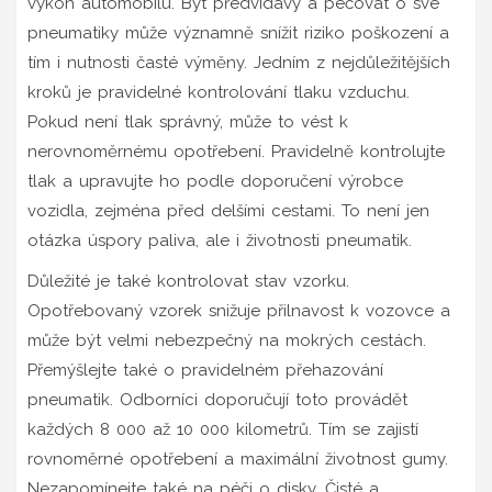
výkon automobilu. Být předvídavý a pečovat o své
pneumatiky může významně snížit riziko poškození a
tím i nutnosti časté výměny. Jedním z nejdůležitějších
kroků je pravidelné kontrolování tlaku vzduchu.
Pokud není tlak správný, může to vést k
nerovnoměrnému opotřebení. Pravidelně kontrolujte
tlak a upravujte ho podle doporučení výrobce
vozidla, zejména před delšími cestami. To není jen
otázka úspory paliva, ale i životnosti pneumatik.
Důležité je také kontrolovat stav vzorku.
Opotřebovaný vzorek snižuje přilnavost k vozovce a
může být velmi nebezpečný na mokrých cestách.
Přemýšlejte také o pravidelném přehazování
pneumatik. Odborníci doporučují toto provádět
každých 8 000 až 10 000 kilometrů. Tím se zajistí
rovnoměrné opotřebení a maximální životnost gumy.
Nezapomínejte také na péči o disky. Čisté a