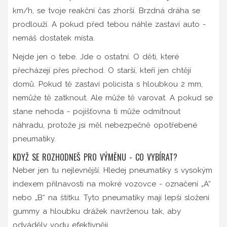
km/h, se tvoje reakční čas zhorší. Brzdná dráha se
prodlouží. A pokud před tebou náhle zastaví auto -
nemáš dostatek místa.
Nejde jen o tebe. Jde o ostatní. O děti, které
přecházejí přes přechod. O starší, kteří jen chtějí
domů. Pokud tě zastaví policista s hloubkou 2 mm,
nemůže tě zatknout. Ale může tě varovat. A pokud se
stane nehoda - pojišťovna ti může odmítnout
náhradu, protože jsi měl nebezpečně opotřebené
pneumatiky.
KDYŽ SE ROZHODNEŠ PRO VÝMĚNU - CO VYBÍRAT?
Neber jen tu nejlevnější. Hledej pneumatiky s vysokým
indexem přilnavosti na mokré vozovce - označení „A“
nebo „B“ na štítku. Tyto pneumatiky mají lepší složení
gummy a hloubku drážek navrženou tak, aby
odváděly vodu efektivněji.