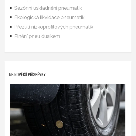
Sezónní uskladnění pneumatik
Ekologická likvidace pneumatik
Přezutí nízkoprofilových pneumatik
Plnění pneu dusíkem
NEJNOVĚJŠÍ PŘÍSPĚVKY