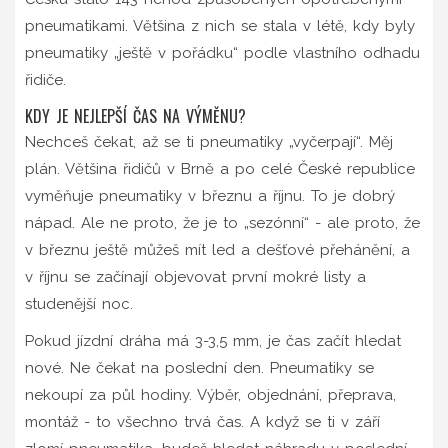
pneumatikami. Většina z nich se stala v létě, kdy byly
pneumatiky „ještě v pořádku“ podle vlastního odhadu
řidiče.
KDY JE NEJLEPŠÍ ČAS NA VÝMĚNU?
Nechceš čekat, až se ti pneumatiky „vyčerpají“. Měj
plán. Většina řidičů v Brně a po celé České republice
vyměňuje pneumatiky v březnu a říjnu. To je dobrý
nápad. Ale ne proto, že je to „sezónní“ - ale proto, že
v březnu ještě můžeš mít led a dešťové přehánění, a
v říjnu se začínají objevovat první mokré listy a
studenější noc.
Pokud jízdní dráha má 3-3,5 mm, je čas začít hledat
nové. Ne čekat na poslední den. Pneumatiky se
nekoupí za půl hodiny. Výběr, objednání, přeprava,
montáž - to všechno trvá čas. A když se ti v září