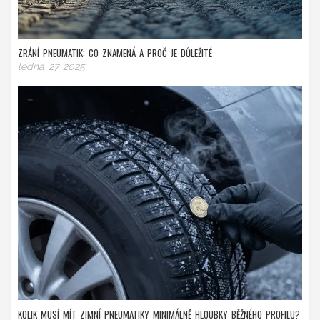
ZRÁNÍ PNEUMATIK: CO ZNAMENÁ A PROČ JE DŮLEŽITÉ
ledna 27 2025
KOLIK MUSÍ MÍT ZIMNÍ PNEUMATIKY MINIMÁLNĚ HLOUBKY BĚŽNÉHO PROFILU?