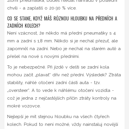
zlomí pneumatika, budeš hledat náhradu v poslední
chvíli - a zaplatíš o 20-30 % více.
CO SE STANE, KDYŽ MÁŠ RŮZNOU HLOUBKU NA PŘEDNÍCH A
ZADNÍCH KOLECH?
Není vzácnost, že někdo má přední pneumatiky s 4
mm a zadní s 1,8 mm. Někdo si je nechal přezuť, ale
zapomněl na zadní. Nebo je nechal na starém autě a
přešel na nové s novými předními.
To je nebezpečné. Při jízdě v dešti se zadní kola
mohou začít „plavat“ dřív než přední. Výsledek? Ztráta
stability, náhlé otočení zadní části auta - tzv.
„oversteer“. A to vede k náhlému otočení vozidla -
což je jedna z nejčastějších příčin ztráty kontroly na
mokré vozovce.
Nejlepší je mít stejnou hloubku na všech čtyřech
kolech. Pokud to není možné, vždy nainstaluj novější