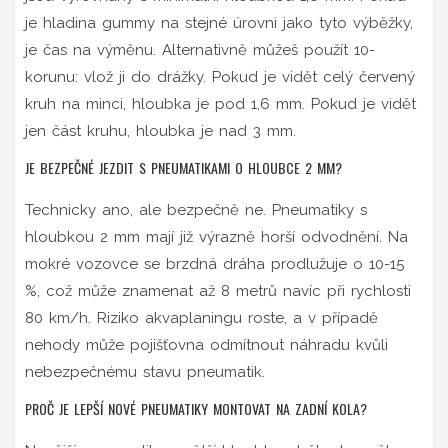
je hladina gummy na stejné úrovni jako tyto výběžky,
je čas na výměnu. Alternativně můžeš použít 10-
korunu: vlož ji do drážky. Pokud je vidět celý červený
kruh na minci, hloubka je pod 1,6 mm. Pokud je vidět
jen část kruhu, hloubka je nad 3 mm.
JE BEZPEČNÉ JEZDIT S PNEUMATIKAMI O HLOUBCE 2 MM?
Technicky ano, ale bezpečně ne. Pneumatiky s
hloubkou 2 mm mají již výrazně horší odvodnění. Na
mokré vozovce se brzdná dráha prodlužuje o 10-15
%, což může znamenat až 8 metrů navíc při rychlosti
80 km/h. Riziko akvaplaningu roste, a v případě
nehody může pojišťovna odmítnout náhradu kvůli
nebezpečnému stavu pneumatik.
PROČ JE LEPŠÍ NOVÉ PNEUMATIKY MONTOVAT NA ZADNÍ KOLA?