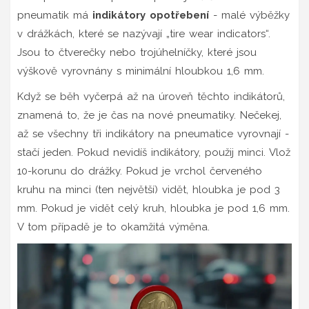
pneumatik má
indikátory opotřebení
- malé výběžky
v drážkách, které se nazývají „tire wear indicators“.
Jsou to čtverečky nebo trojúhelníčky, které jsou
výškově vyrovnány s minimální hloubkou 1,6 mm.
Když se běh vyčerpá až na úroveň těchto indikátorů,
znamená to, že je čas na nové pneumatiky. Nečekej,
až se všechny tři indikátory na pneumatice vyrovnají -
stačí jeden. Pokud nevidíš indikátory, použij minci. Vlož
10-korunu do drážky. Pokud je vrchol červeného
kruhu na minci (ten největší) vidět, hloubka je pod 3
mm. Pokud je vidět celý kruh, hloubka je pod 1,6 mm.
V tom případě je to okamžitá výměna.