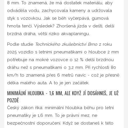
8 mm. To znamená, že má dostatek materiálu, aby
odváděla vodu, zachycovala kameny a udržovala
styk s vozovkou. Jak se běh vyčerpává, gumová
hmota tenčí. Výsledek? Zhoršená jízda v dešti, delší
brzdná dráha, větší riziko akvaplaningu.
Podle studie
Technického zkušebnictví Brno
z roku
2025 vozidlo s letními pneumatikami o hloubce 2 mm
potřebuje na mokré vozovce o 12 % delší brzdnou
dráhu než s pneumatikami o 3,2 mm. Při rychlosti 80
km/h to znamená přes 6 metrů navíc - což je přesně
délka malého auta. A to je jen začátek.
MINIMÁLNÍ HLOUBKA - 1,6 MM, ALE KDYŽ JÍ DOSÁHNEŠ, JE UŽ
POZDĚ
Český zákon říká: minimální hloubka běhu pro letní
pneumatiky je 1,6 mm. To je právní mez, ne
bezpečnostní doporučení. Když se dostaneš k této