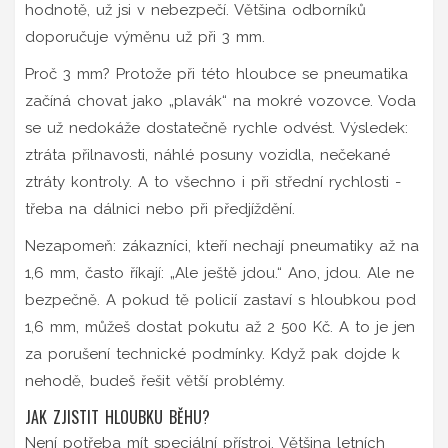
hodnotě, už jsi v nebezpečí. Většina odborníků
doporučuje výměnu už při 3 mm.
Proč 3 mm? Protože při této hloubce se pneumatika
začíná chovat jako „plavák“ na mokré vozovce. Voda
se už nedokáže dostatečně rychle odvést. Výsledek:
ztráta přilnavosti, náhlé posuny vozidla, nečekané
ztráty kontroly. A to všechno i při střední rychlosti -
třeba na dálnici nebo při předjíždění.
Nezapomeň: zákazníci, kteří nechají pneumatiky až na
1,6 mm, často říkají: „Ale ještě jdou.“ Ano, jdou. Ale ne
bezpečně. A pokud tě policií zastaví s hloubkou pod
1,6 mm, můžeš dostat pokutu až 2 500 Kč. A to je jen
za porušení technické podmínky. Když pak dojde k
nehodě, budeš řešit větší problémy.
JAK ZJISTIT HLOUBKU BĚHU?
Není potřeba mít speciální přístroj. Většina letních