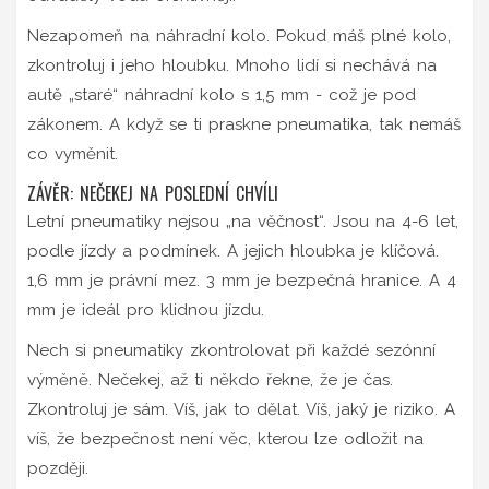
Nezapomeň na náhradní kolo. Pokud máš plné kolo,
zkontroluj i jeho hloubku. Mnoho lidí si nechává na
autě „staré“ náhradní kolo s 1,5 mm - což je pod
zákonem. A když se ti praskne pneumatika, tak nemáš
co vyměnit.
ZÁVĚR: NEČEKEJ NA POSLEDNÍ CHVÍLI
Letní pneumatiky nejsou „na věčnost“. Jsou na 4-6 let,
podle jízdy a podmínek. A jejich hloubka je klíčová.
1,6 mm je právní mez. 3 mm je bezpečná hranice. A 4
mm je ideál pro klidnou jízdu.
Nech si pneumatiky zkontrolovat při každé sezónní
výměně. Nečekej, až ti někdo řekne, že je čas.
Zkontroluj je sám. Víš, jak to dělat. Víš, jaký je riziko. A
víš, že bezpečnost není věc, kterou lze odložit na
později.