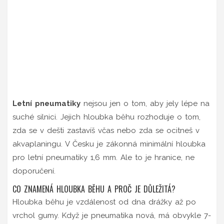
Letní pneumatiky
nejsou jen o tom, aby jely lépe na
suché silnici. Jejich hloubka běhu rozhoduje o tom,
zda se v dešti zastavíš včas nebo zda se ocitneš v
akvaplaningu. V Česku je zákonná minimální hloubka
pro letní pneumatiky 1,6 mm. Ale to je hranice, ne
doporučení.
CO ZNAMENÁ HLOUBKA BĚHU A PROČ JE DŮLEŽITÁ?
Hloubka běhu je vzdálenost od dna drážky až po
vrchol gumy. Když je pneumatika nová, má obvykle 7-