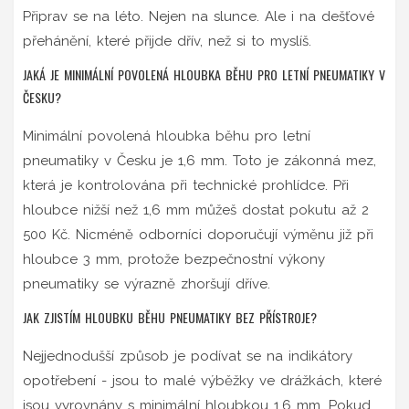
Připrav se na léto. Nejen na slunce. Ale i na dešťové
přehánění, které přijde dřív, než si to myslíš.
JAKÁ JE MINIMÁLNÍ POVOLENÁ HLOUBKA BĚHU PRO LETNÍ PNEUMATIKY V
ČESKU?
Minimální povolená hloubka běhu pro letní
pneumatiky v Česku je 1,6 mm. Toto je zákonná mez,
která je kontrolována při technické prohlídce. Při
hloubce nižší než 1,6 mm můžeš dostat pokutu až 2
500 Kč. Nicméně odborníci doporučují výměnu již při
hloubce 3 mm, protože bezpečnostní výkony
pneumatiky se výrazně zhoršují dříve.
JAK ZJISTÍM HLOUBKU BĚHU PNEUMATIKY BEZ PŘÍSTROJE?
Nejjednodušší způsob je podívat se na indikátory
opotřebení - jsou to malé výběžky ve drážkách, které
jsou vyrovnány s minimální hloubkou 1,6 mm. Pokud