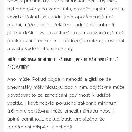
Novější pneumatiky s větší hloubkou běhu by měly
být montovány na zadní kola, protože zajišťují stabilitu
vozidla. Pokud jsou zadní kola opotřebenější než
přední, může dojít k přetáčení zadní části auta při
jízdě v dešti - tzv. „oversteer“. To je nebezpečnější než
podklopení předních kol, protože je obtížnější ovládat
a často vede k ztrátě kontroly.
MŮŽE POJIŠŤOVNA ODMÍTNOUT NÁHRADU, POKUD MÁM OPOTŘEBENÉ
PNEUMATIKY?
Ano, může. Pokud dojde k nehodě a zjistí se, že
pneumatiky měly hloubku pod 3 mm, pojišťovna může
považovat to za zanedbání povinnosti k údržbě
vozidla. I když nebylo porušeno zákonné minimum
(1,6 mm), pojišťovna může omezit náhradu nebo ji
úplně odmítnout, pokud bude prokázáno, že
opotřebení přispělo k nehodě.