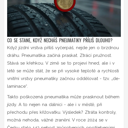
CO SE STANE, KDYŽ NECHÁŠ PNEUMATIKY PŘÍLIŠ DLOUHO?
Když jízdní vrstva příliš vyčerpáš, nejde jen o brzdnou
dráhu. Pneumatika začíná praskat. Ztrácí pružnost.
Stává se křehkou. V zimě se to projeví hned, ale i v
létě se může stát, že se při vysoké teplotě a rychlosti
vnitřní vrstvy pneumatiky začnou oddělovat - tzv. „de-
laminace“.
Takto poškozená pneumatika může prasknout během
jízdy. A to nejen na dálnici - ale i v městě, při
přechodu přes křižovatku. Výsledek? Ztráta kontroly,
možná nehoda, vážné zranění. V roce 2024 se v
Česku stalo 143 nehod způsobených opotřebenými