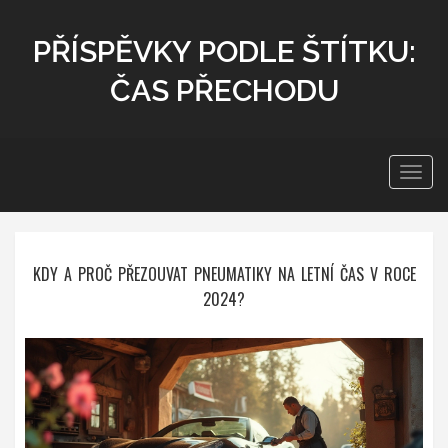
PŘÍSPĚVKY PODLE ŠTÍTKU:
ČAS PŘECHODU
Zobra
navig
KDY A PROČ PŘEZOUVAT PNEUMATIKY NA LETNÍ ČAS V ROCE
2024?