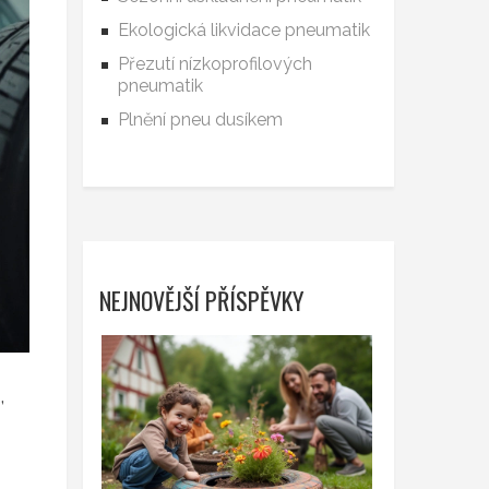
Ekologická likvidace pneumatik
Přezutí nízkoprofilových
pneumatik
Plnění pneu dusíkem
NEJNOVĚJŠÍ PŘÍSPĚVKY
,