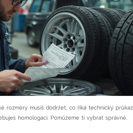
aké rozměry musíš dodržet, co říká technický průkaz
třebuješ homologaci. Pomůžeme ti vybrat správně.