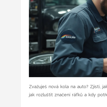
Zvažuješ nová kola na auto? Zjisti, j
jak rozluštit značení ráfků a kdy po