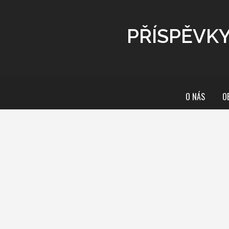
PŘÍSPĚVK
O NÁS
O