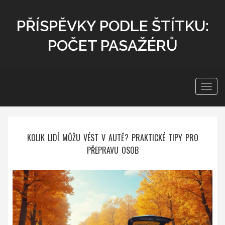
PŘÍSPĚVKY PODLE ŠTÍTKU:
POČET PASAŽÉRŮ
Zobra
navig
KOLIK LIDÍ MŮŽU VÉST V AUTĚ? PRAKTICKÉ TIPY PRO
PŘEPRAVU OSOB