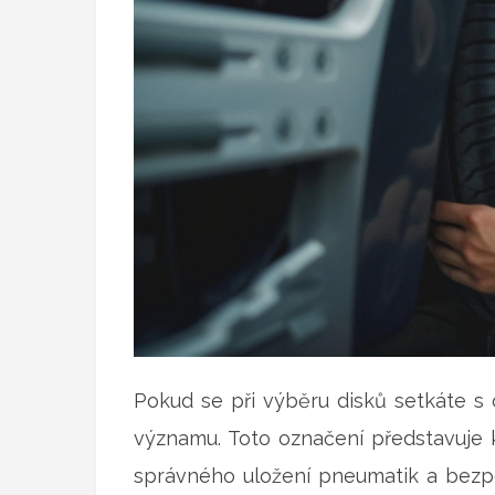
Pokud se při výběru disků setkáte s
významu. Toto označení představuje ko
správného uložení pneumatik a bezpe