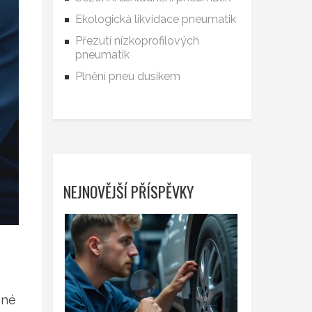
Ekologická likvidace pneumatik
Přezutí nízkoprofilových
pneumatik
Plnění pneu dusíkem
NEJNOVĚJŠÍ PŘÍSPĚVKY
ené