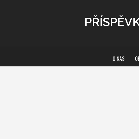
PŘÍSPĚVK
O NÁS
O