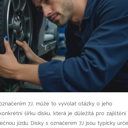
 označením 7J, může to vyvolat otázky o jeho
nkrétní šířku disku, která je důležitá pro zajištění
čnou jízdu. Disky s označením 7J jsou typicky urč