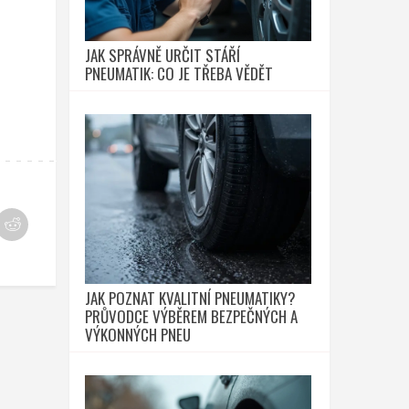
JAK SPRÁVNĚ URČIT STÁŘÍ
PNEUMATIK: CO JE TŘEBA VĚDĚT
JAK POZNAT KVALITNÍ PNEUMATIKY?
PRŮVODCE VÝBĚREM BEZPEČNÝCH A
VÝKONNÝCH PNEU