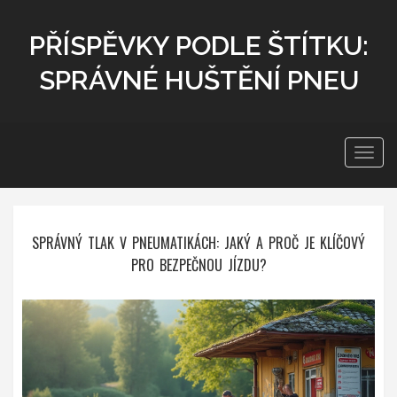
PŘÍSPĚVKY PODLE ŠTÍTKU:
SPRÁVNÉ HUŠTĚNÍ PNEU
Zobra
navig
SPRÁVNÝ TLAK V PNEUMATIKÁCH: JAKÝ A PROČ JE KLÍČOVÝ
PRO BEZPEČNOU JÍZDU?