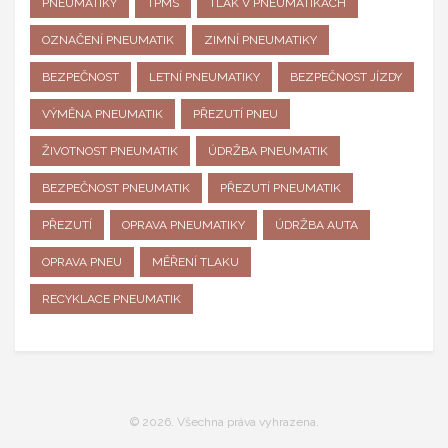
PNEUMATIKY
TPMS
TLAK V PNEUMATIKÁCH
OZNAČENÍ PNEUMATIK
ZIMNÍ PNEUMATIKY
BEZPEČNOST
LETNÍ PNEUMATIKY
BEZPEČNOST JÍZDY
VÝMĚNA PNEUMATIK
PŘEZUTÍ PNEU
ŽIVOTNOST PNEUMATIK
ÚDRŽBA PNEUMATIK
BEZPEČNOST PNEUMATIK
PŘEZUTÍ PNEUMATIK
PŘEZUTÍ
OPRAVA PNEUMATIKY
ÚDRŽBA AUTA
OPRAVA PNEU
MĚŘENÍ TLAKU
RECYKLACE PNEUMATIK
© 2026. Všechna práva vyhrazena.