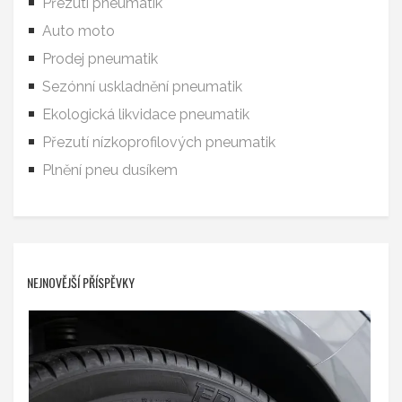
Přezutí pneumatik
Auto moto
Prodej pneumatik
Sezónní uskladnění pneumatik
Ekologická likvidace pneumatik
Přezutí nízkoprofilových pneumatik
Plnění pneu dusíkem
NEJNOVĚJŠÍ PŘÍSPĚVKY