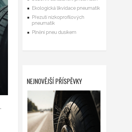
Ekologická likvidace pneumatik
Přezutí nízkoprofilových
pneumatik
Plnění pneu dusíkem
NEJNOVĚJŠÍ PŘÍSPĚVKY
,