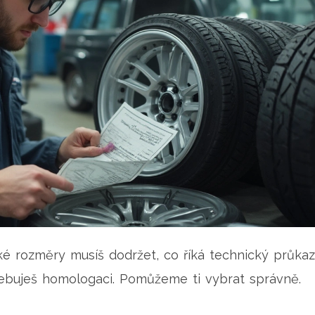
aké rozměry musíš dodržet, co říká technický průkaz
třebuješ homologaci. Pomůžeme ti vybrat správně.