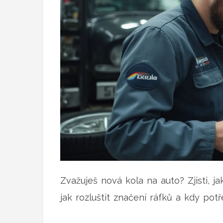
Zvažuješ nová kola na auto? Zjisti, j
jak rozluštit značení ráfků a kdy po