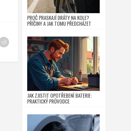
PROČ PRASKAJÍ DRÁTY NA KOLE?
PŘÍČINY A JAK TOMU PŘEDCHÁZET
JAK ZJISTIT OPOTŘEBENÍ BATERIE:
PRAKTICKÝ PRŮVODCE