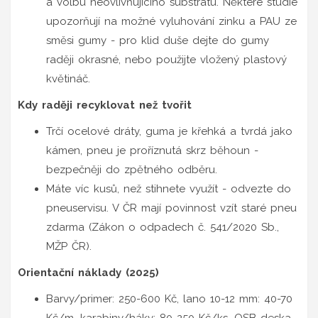
a volbu neovlivňujícího substrátu. Některé studie
upozorňují na možné vyluhování zinku a PAU ze
směsi gumy - pro klid duše dejte do gumy
raději okrasné, nebo použijte vložený plastový
květináč.
Kdy raději recyklovat než tvořit
Trčí ocelové dráty, guma je křehká a tvrdá jako
kámen, pneu je proříznutá skrz běhoun -
bezpečněji do zpětného odběru.
Máte víc kusů, než stihnete využít - odvezte do
pneuservisu. V ČR mají povinnost vzít staré pneu
zdarma (Zákon o odpadech č. 541/2020 Sb.,
MŽP ČR).
Orientační náklady (2025)
Barvy/primer: 250-600 Kč, lano 10-12 mm: 40-70
Kč/m, karabiny/háky: 80-250 Kč/ks, OSB deska