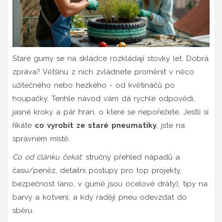
Staré gumy se na skládce rozkládají stovky let. Dobrá
zpráva? Většinu z nich zvládnete proměnit v něco
užitečného nebo hezkého - od květináčů po
houpačky. Tenhle návod vám dá rychlé odpovědi,
jasné kroky a pár hran, o které se nepořežete. Jestli si
říkáte
co vyrobit ze staré pneumatiky
, jste na
správném místě.
Co od článku čekat:
stručný přehled nápadů a
času/peněz, detailní postupy pro top projekty,
bezpečnost (ano, v gumě jsou ocelové dráty), tipy na
barvy a kotvení, a kdy raději pneu odevzdat do
sběru.