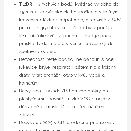
TL;DR
- 5 rychlých bodů: květináč vyrobíte do
45 min a za pár stovek; houpačka je s trefným
kotvením otázka 1 odpoledne; pískoviště z SUV
pneu je nejrychlejší; na stůl do bytu použijte
těsnění/folie kvůli zápachu; pokud je pneu
prasklá, tvrdá a s dráty venku, odvezte ji do
zpětného odběru.
Bezpečnost: řežte bočnici, ne běhoun s ocelí;
rukavice, brýle, respirátor; dětem nic s trčícími
dráty; vrtat drenážní otvory kvůli vodě a
komárům.
Barvy: ven - fasádní/PU pružné nátěry na
plasty/gumu; dovnitř - nízké VOC a nejdřív
důkladně odmastit. Dezén před nátěrem
zdrsněte.
Recyklace 2025 v ČR: prodejci a pneuservisy
musí vzít staré pneu zdarma v rámci zpětného