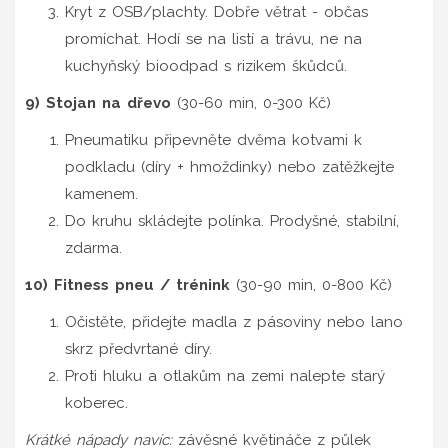
Kryt z OSB/plachty. Dobře větrat - občas
promíchat. Hodí se na listí a trávu, ne na
kuchyňský bioodpad s rizikem škůdců.
9) Stojan na dřevo
(30-60 min, 0-300 Kč)
Pneumatiku připevněte dvěma kotvami k
podkladu (díry + hmoždinky) nebo zatěžkejte
kamenem.
Do kruhu skládejte polínka. Prodyšné, stabilní,
zdarma.
10) Fitness pneu / trénink
(30-90 min, 0-800 Kč)
Očistěte, přidejte madla z pásoviny nebo lano
skrz předvrtané díry.
Proti hluku a otlakům na zemi nalepte starý
koberec.
Krátké nápady navíc:
závěsné květináče z půlek