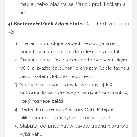
madla, nebo plachta se šňůrou proti kočkám a
listí.
4) Konferenční/odkládací stolek
(2-4 hod, 700-2000
Kč)
Interiér: zkontrolujte zápach. Pokud je silný,
použijte venku nebo přidejte těsnění a potah.
Čištění + nátěr. Do interiéru volte barvy s nízkým
VOC a zvažte čalounění provazem (lepte tavnou
pistolí kolem dokola) nebo textilií.
Nožky: šroubovací nábytkové nohy (4 ks)
přišroubujte skrz dřevěný disk uvnitř pneumatiky,
který roznese zátěž.
Deska: kruhové sklo/lamino/OSB. Přilepte
silikonem nebo přichyťte L-profily zevnitř.
Stabilita: do pneumatiky vsypte trochu písku pro
vyšší váhu.