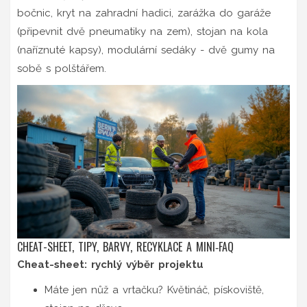
bočnic, kryt na zahradní hadici, zarážka do garáže
(připevnit dvě pneumatiky na zem), stojan na kola
(naříznuté kapsy), modulární sedáky - dvě gumy na
sobě s polštářem.
CHEAT-SHEET, TIPY, BARVY, RECYKLACE A MINI‑FAQ
Cheat-sheet: rychlý výběr projektu
Máte jen nůž a vrtačku? Květináč, pískoviště,