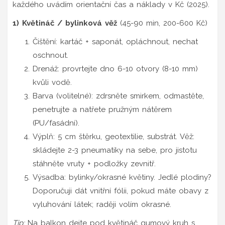
každého uvádím orientační čas a náklady v Kč (2025).
1) Květináč / bylinková věž
(45-90 min, 200-600 Kč)
Čištění: kartáč + saponát, opláchnout, nechat
oschnout.
Drenáž: provrtejte dno 6-10 otvory (8-10 mm)
kvůli vodě.
Barva (volitelné): zdrsněte smirkem, odmastěte,
penetrujte a natřete pružným nátěrem
(PU/fasádní).
Výplň: 5 cm štěrku, geotextilie, substrát. Věž:
skládejte 2-3 pneumatiky na sebe, pro jistotu
stáhněte vruty + podložky zevnitř.
Výsadba: bylinky/okrasné květiny. Jedlé plodiny?
Doporučuji dát vnitřní fólii, pokud máte obavy z
vyluhování látek; raději volím okrasné.
Tip:
Na balkon dejte pod květináč gumový kruh s