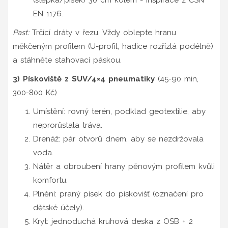
EN 1176.
Past:
Trčící dráty v řezu. Vždy oblepte hranu
měkčeným profilem (U-profil, hadice rozřízlá podélně)
a stáhněte stahovací páskou.
3) Pískoviště z SUV/4×4 pneumatiky
(45-90 min,
300-800 Kč)
Umístění: rovný terén, podklad geotextilie, aby
neprorůstala tráva.
Drenáž: pár otvorů dnem, aby se nezdržovala
voda.
Nátěr a obroubení hrany pěnovým profilem kvůli
komfortu.
Plnění: praný písek do pískovišť (označení pro
dětské účely).
Kryt: jednoduchá kruhová deska z OSB + 2