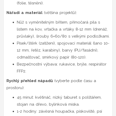
(folie, těsnění).
Nářadí a materiál
(většina projektů):
Nůž s vyměnitelným břitem, přímočará pila s
listem na kov, vrtačka a vrtáky 8-12 mm (drenáž,
průvlaky), šrouby 6×60/80 s velkými podložkami.
Písek/štěrk (zatížení), spojovací materiál (lano 10-
12 mm, řetěz, karabiny), barvy (PU/fasádní),
odmašťovač, smirkový papír (80-120).
Bezpečnostní výbava: rukavice, brýle, respirátor
FFP2.
Rychlý přehled nápadů
(vyberte podle času a
prostoru):
45 minut: květináč, nízký taburet s polštářem,
stojan na dřevo, bylinková miska.
1-2 hodiny: závěsná houpačka, pískoviště, psí