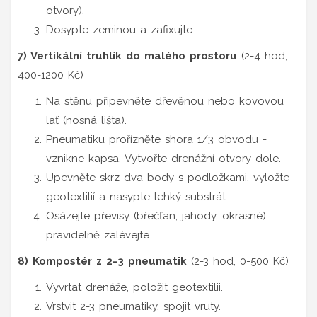
otvory).
Dosypte zeminou a zafixujte.
7) Vertikální truhlík do malého prostoru
(2-4 hod,
400-1200 Kč)
Na stěnu připevněte dřevěnou nebo kovovou
lať (nosná lišta).
Pneumatiku prořízněte shora 1/3 obvodu -
vznikne kapsa. Vytvořte drenážní otvory dole.
Upevněte skrz dva body s podložkami, vyložte
geotextilií a nasypte lehký substrát.
Osázejte převisy (břečťan, jahody, okrasné),
pravidelně zalévejte.
8) Kompostér z 2-3 pneumatik
(2-3 hod, 0-500 Kč)
Vyvrtat drenáže, položit geotextilii.
Vrstvit 2-3 pneumatiky, spojit vruty.