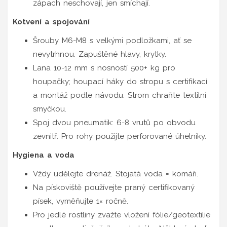
zápach neschovají, jen smíchají.
Kotvení a spojování
Šrouby M6-M8 s velkými podložkami, ať se
nevytrhnou. Zapuštěné hlavy, krytky.
Lana 10-12 mm s nosností 500+ kg pro
houpačky; houpací háky do stropu s certifikací
a montáž podle návodu. Strom chraňte textilní
smyčkou.
Spoj dvou pneumatik: 6-8 vrutů po obvodu
zevnitř. Pro rohy použijte perforované úhelníky.
Hygiena a voda
Vždy udělejte drenáž. Stojatá voda = komáři.
Na pískoviště používejte praný certifikovaný
písek, vyměňujte 1× ročně.
Pro jedlé rostliny zvažte vložení fólie/geotextilie