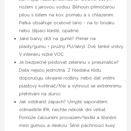
nožem s jarovou vodou. Běhoun přímočarou
pilou s listem na kov, pomalu a s chlazením.
Patka obsahuje ocelové lano - na to brusku
nebo štípací kleště, opatrně.
Jaké barvy drží na gumě? Primer na
plasty/gumu + pružný PU/akryl. Dvě tenké vrstvy.
V interiéru nízké VOC.
Je bezpečné pěstovat zeleninu v pneumatice?
Data nejsou jednotná. Z hlediska klidu
doporučuju okrasné rostliny, nebo dát vnitřní
plastový květináč/fólii a vyhnout se extrémnímu
přehřívání na slunci.
Jak odstranit zápach? Umyjte saponátem,
odmastěte IPA, nechte několik dní větrat.
Pomůže čalounění provazem/textilií a těsnění
mezi gumou a deskou. Silně páchnoucí kusy