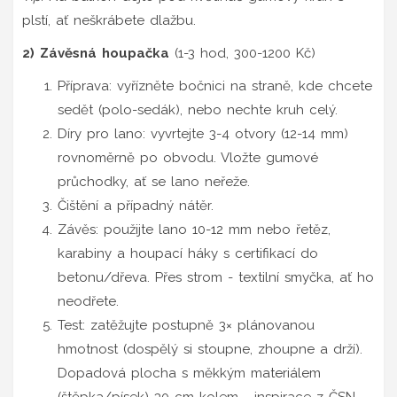
plstí, ať neškrábete dlažbu.
2) Závěsná houpačka
(1-3 hod, 300-1200 Kč)
Příprava: vyřízněte bočnici na straně, kde chcete
sedět (polo-sedák), nebo nechte kruh celý.
Díry pro lano: vyvrtejte 3-4 otvory (12-14 mm)
rovnoměrně po obvodu. Vložte gumové
průchodky, ať se lano neřeže.
Čištění a případný nátěr.
Závěs: použijte lano 10-12 mm nebo řetěz,
karabiny a houpací háky s certifikací do
betonu/dřeva. Přes strom - textilní smyčka, ať ho
neodřete.
Test: zatěžujte postupně 3× plánovanou
hmotnost (dospělý si stoupne, zhoupne a drží).
Dopadová plocha s měkkým materiálem
(štěpka/písek) 30 cm kolem - inspirace z ČSN