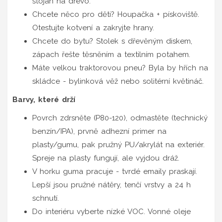
stojan na dřevo.
Chcete něco pro děti? Houpačka + pískoviště.
Otestujte kotvení a zakryjte hrany.
Chcete do bytu? Stolek s dřevěným diskem,
zápach řešte těsněním a textilním potahem.
Máte velkou traktorovou pneu? Byla by hřích na
skládce - bylinková věž nebo solitérní květináč.
Barvy, které drží
Povrch zdrsněte (P80-120), odmastěte (technický
benzín/IPA), prvně adhezní primer na
plasty/gumu, pak pružný PU/akrylát na exteriér.
Spreje na plasty fungují, ale vyjdou dráž.
V horku guma pracuje - tvrdé emaily praskají.
Lepší jsou pružné nátěry, tenčí vrstvy a 24 h
schnutí.
Do interiéru vyberte nízké VOC. Vonné oleje