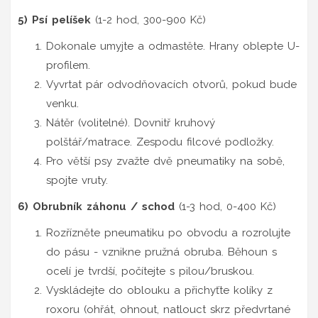
5) Psí pelíšek
(1-2 hod, 300-900 Kč)
Dokonale umyjte a odmastěte. Hrany oblepte U-
profilem.
Vyvrtat pár odvodňovacích otvorů, pokud bude
venku.
Nátěr (volitelné). Dovnitř kruhový
polštář/matrace. Zespodu filcové podložky.
Pro větší psy zvažte dvě pneumatiky na sobě,
spojte vruty.
6) Obrubník záhonu / schod
(1-3 hod, 0-400 Kč)
Rozřízněte pneumatiku po obvodu a rozrolujte
do pásu - vznikne pružná obruba. Běhoun s
ocelí je tvrdší, počítejte s pilou/bruskou.
Vyskládejte do oblouku a přichyťte kolíky z
roxoru (ohřát, ohnout, natlouct skrz předvrtané