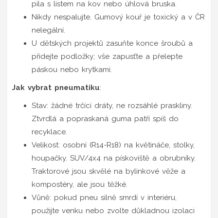
pila s listem na kov nebo úhlová bruska.
Nikdy nespalujte. Gumový kouř je toxický a v ČR
nelegální.
U dětských projektů zasuňte konce šroubů a
přidejte podložky; vše zapusťte a přelepte
páskou nebo krytkami.
Jak vybrat pneumatiku
:
Stav: žádné trčící dráty, ne rozsáhlé praskliny.
Ztvrdlá a popraskaná guma patří spíš do
recyklace.
Velikost: osobní (R14-R18) na květináče, stolky,
houpačky. SUV/4x4 na pískoviště a obrubníky.
Traktorové jsou skvělé na bylinkové věže a
kompostéry, ale jsou těžké.
Vůně: pokud pneu silně smrdí v interiéru,
použijte venku nebo zvolte důkladnou izolaci