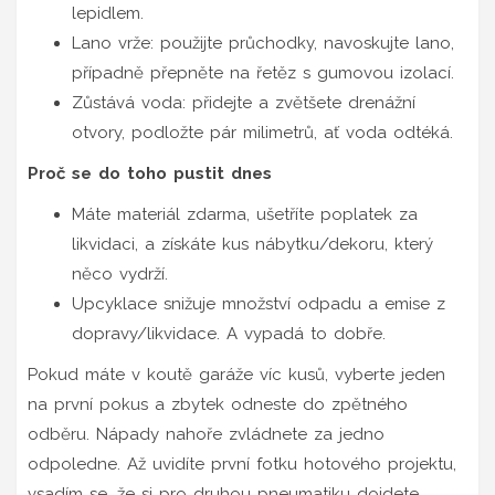
lepidlem.
Lano vrže: použijte průchodky, navoskujte lano,
případně přepněte na řetěz s gumovou izolací.
Zůstává voda: přidejte a zvětšete drenážní
otvory, podložte pár milimetrů, ať voda odtéká.
Proč se do toho pustit dnes
Máte materiál zdarma, ušetříte poplatek za
likvidaci, a získáte kus nábytku/dekoru, který
něco vydrží.
Upcyklace snižuje množství odpadu a emise z
dopravy/likvidace. A vypadá to dobře.
Pokud máte v koutě garáže víc kusů, vyberte jeden
na první pokus a zbytek odneste do zpětného
odběru. Nápady nahoře zvládnete za jedno
odpoledne. Až uvidíte první fotku hotového projektu,
vsadím se, že si pro druhou pneumatiku dojdete