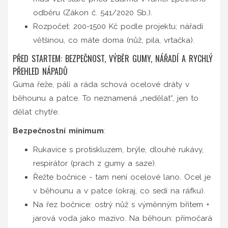
odběru (Zákon č. 541/2020 Sb.).
Rozpočet: 200-1500 Kč podle projektu; nářadí
většinou, co máte doma (nůž, pila, vrtačka).
PŘED STARTEM: BEZPEČNOST, VÝBĚR GUMY, NÁŘADÍ A RYCHLÝ
PŘEHLED NÁPADŮ
Guma řeže, pálí a ráda schová ocelové dráty v
běhounu a patce. To neznamená „nedělat“, jen to
dělat chytře.
Bezpečnostní minimum
:
Rukavice s protiskluzem, brýle, dlouhé rukávy,
respirátor (prach z gumy a saze).
Řežte bočnice - tam není ocelové lano. Ocel je
v běhounu a v patce (okraj, co sedí na ráfku).
Na řez bočnice: ostrý nůž s výměnným břitem +
jarová voda jako mazivo. Na běhoun: přímočará