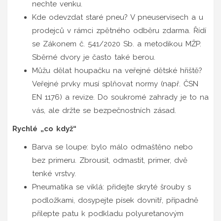
nechte venku.
Kde odevzdat staré pneu? V pneuservisech a u
prodejců v rámci zpětného odběru zdarma. Řídí
se Zákonem č. 541/2020 Sb. a metodikou MŽP.
Sběrné dvory je často také berou.
Můžu dělat houpačku na veřejné dětské hřiště?
Veřejné prvky musí splňovat normy (např. ČSN
EN 1176) a revize. Do soukromé zahrady je to na
vás, ale držte se bezpečnostních zásad.
Rychlé „co když“
Barva se loupe: bylo málo odmaštěno nebo
bez primeru. Zbrousit, odmastit, primer, dvě
tenké vrstvy.
Pneumatika se viklá: přidejte skryté šrouby s
podložkami, dosypejte písek dovnitř, případně
přilepte patu k podkladu polyuretanovým