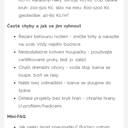
kruh: 200-500 Kč, sklo na míru: 600-1200 Kč,
geotextilie: 40-80 Kč/m².
Časté chyby a jak se jim vyhnout
Řezání běhounu nožem - zničíte břity a narazíte
na ocel. Vždy nejdřív bočnice.
Nedostatečné kotvení houpačky - používejte
certifikované prvky, test 3× zátěž.
Chybí drenážní otvory - voda stojí, barva se
loupe, tvoří se řasy.
Nátěr bez odmaštění - barva se sloupne do
týdne.
Dětské projekty bez krytí hran - chraňte hrany
U-profilem/hadicemi.
Mini‑FAQ
Jak nejlíp řezat pneumatiku? Bočnici ostrým