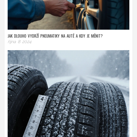
JAK DLOUHO VYDRŽÍ PNEUMATIKY NA AUTĚ A KDY JE MĚNIT?
října 8 2024