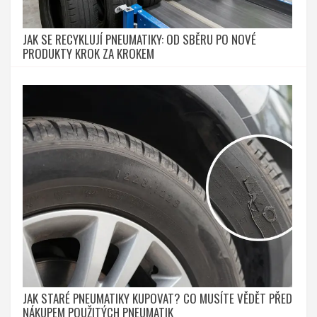
JAK SE RECYKLUJÍ PNEUMATIKY: OD SBĚRU PO NOVÉ
PRODUKTY KROK ZA KROKEM
JAK STARÉ PNEUMATIKY KUPOVAT? CO MUSÍTE VĚDĚT PŘED
NÁKUPEM POUŽITÝCH PNEUMATIK