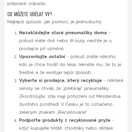
přepravě odpadu.
CO MŮŽETE UDĚLAT VY?
Nejlepší způsob, jak pomoci, je jednoduchý:
Nezakládejte staré pneumatiky doma
-
pokud máte dvě nebo tři kusy, nechte je u
prodejce při výměně.
Upozorňujte ostatní
- pokud znáte někoho,
kdo je chce hodit do lesa, řekněte mu, že to je
trestné a že existuje lepší způsob.
Vyberte si prodejce, který recykluje
- některé
servisy se chválí, že „přebírají“ pneumatiky.
Zkontrolujte, zda mají potvrzení od Ministerstva
životního prostředí. V Česku je to označeno
zeleným znakem „Recyklované“.
Podpořte produkty z recyklované pryže
-
když kupujete hřiště, chodníky nebo dětské