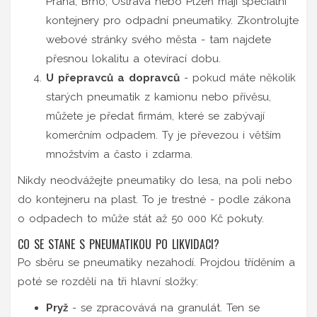
Praha, Brno, Ostrava nebo Plzeň mají speciální
kontejnery pro odpadní pneumatiky. Zkontrolujte
webové stránky svého města - tam najdete
přesnou lokalitu a otevírací dobu.
U přepravců a dopravců
- pokud máte několik
starých pneumatik z kamionu nebo přívěsu,
můžete je předat firmám, které se zabývají
komerčním odpadem. Ty je převezou i větším
množstvím a často i zdarma.
Nikdy neodvážejte pneumatiky do lesa, na poli nebo
do kontejneru na plast. To je trestné - podle zákona
o odpadech to může stát až 50 000 Kč pokuty.
CO SE STANE S PNEUMATIKOU PO LIKVIDACI?
Po sběru se pneumatiky nezahodí. Projdou tříděním a
poté se rozdělí na tři hlavní složky:
Pryž
- se zpracovává na granulát. Ten se