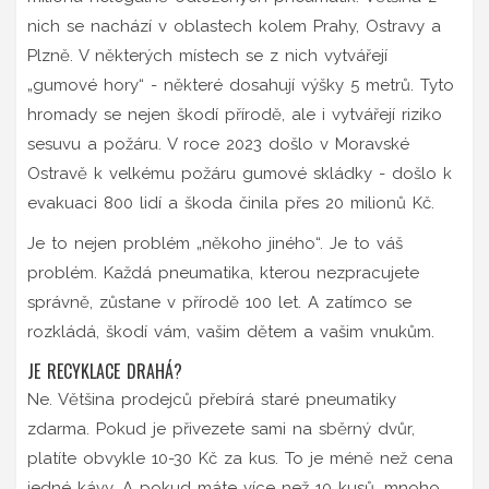
nich se nachází v oblastech kolem Prahy, Ostravy a
Plzně. V některých místech se z nich vytvářejí
„gumové hory“ - některé dosahují výšky 5 metrů. Tyto
hromady se nejen škodí přírodě, ale i vytvářejí riziko
sesuvu a požáru. V roce 2023 došlo v Moravské
Ostravě k velkému požáru gumové skládky - došlo k
evakuaci 800 lidí a škoda činila přes 20 milionů Kč.
Je to nejen problém „někoho jiného“. Je to váš
problém. Každá pneumatika, kterou nezpracujete
správně, zůstane v přírodě 100 let. A zatímco se
rozkládá, škodí vám, vašim dětem a vašim vnukům.
JE RECYKLACE DRAHÁ?
Ne. Většina prodejců přebírá staré pneumatiky
zdarma. Pokud je přivezete sami na sběrný dvůr,
platíte obvykle 10-30 Kč za kus. To je méně než cena
jedné kávy. A pokud máte více než 10 kusů, mnoho