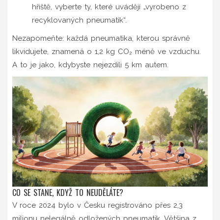
hřiště, vyberte ty, které uvádějí „vyrobeno z
recyklovaných pneumatik“.
Nezapomeňte: každá pneumatika, kterou správně
likvidujete, znamená o 1,2 kg CO₂ méně ve vzduchu.
A to je jako, kdybyste nejezdili 5 km autem.
CO SE STANE, KDYŽ TO NEUDĚLÁTE?
V roce 2024 bylo v Česku registrováno přes 2,3
milionu nelegálně odložených pneumatik. Většina z