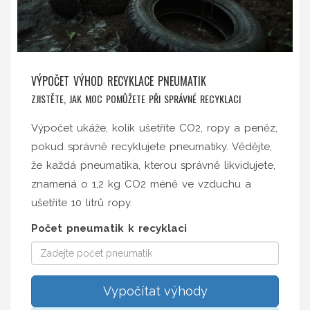
VÝPOČET VÝHOD RECYKLACE PNEUMATIK
ZJISTĚTE, JAK MOC POMŮŽETE PŘI SPRÁVNÉ RECYKLACI
Výpočet ukáže, kolik ušetříte CO2, ropy a peněz,
pokud správně recyklujete pneumatiky. Vědějte,
že každá pneumatika, kterou správně likvidujete,
znamená o 1,2 kg CO2 méně ve vzduchu a
ušetříte 10 litrů ropy.
Počet pneumatik k recyklaci
Vypočítat výhody