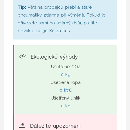
Tip:
Většina prodejců přebírá staré
pneumatiky zdarma při výměně. Pokud je
přivezete sami na sběrný dvůr, platíte
obvykle 10–30 Kč za kus.
🌱
Ekologické výhody
Ušetřené CO2
0 kg
Ušetřená ropa
0 litrů
Ušetřený uhlík
0 kg
⚠️
Důležité upozornění