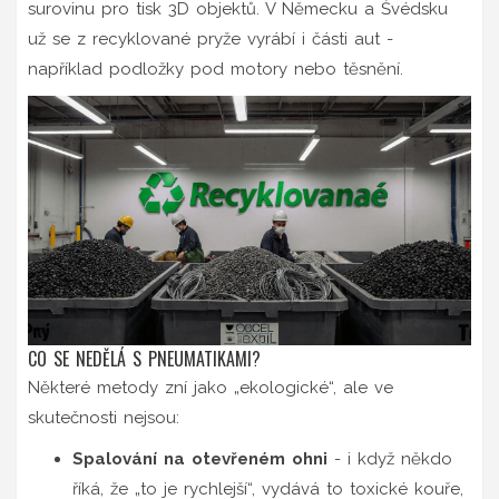
surovinu pro tisk 3D objektů. V Německu a Švédsku
už se z recyklované pryže vyrábí i části aut -
například podložky pod motory nebo těsnění.
CO SE NEDĚLÁ S PNEUMATIKAMI?
Některé metody zní jako „ekologické“, ale ve
skutečnosti nejsou:
Spalování na otevřeném ohni
- i když někdo
říká, že „to je rychlejší“, vydává to toxické kouře,