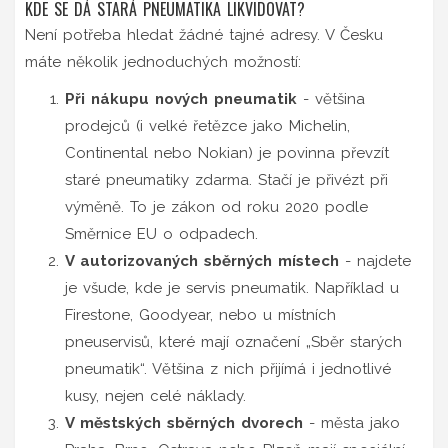
KDE SE DÁ STARÁ PNEUMATIKA LIKVIDOVAT?
Není potřeba hledat žádné tajné adresy. V Česku
máte několik jednoduchých možností:
Při nákupu nových pneumatik
- většina
prodejců (i velké řetězce jako Michelin,
Continental nebo Nokian) je povinna převzít
staré pneumatiky zdarma. Stačí je přivézt při
výměně. To je zákon od roku 2020 podle
Směrnice EU o odpadech.
V autorizovaných sběrných místech
- najdete
je všude, kde je servis pneumatik. Například u
Firestone, Goodyear, nebo u místních
pneuservisů, které mají označení „Sběr starých
pneumatik“. Většina z nich přijímá i jednotlivé
kusy, nejen celé náklady.
V městských sběrných dvorech
- města jako