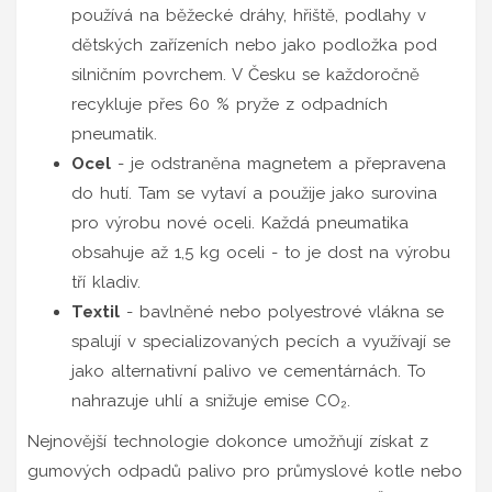
používá na běžecké dráhy, hřiště, podlahy v
dětských zařízeních nebo jako podložka pod
silničním povrchem. V Česku se každoročně
recykluje přes 60 % pryže z odpadních
pneumatik.
Ocel
- je odstraněna magnetem a přepravena
do hutí. Tam se vytaví a použije jako surovina
pro výrobu nové oceli. Každá pneumatika
obsahuje až 1,5 kg oceli - to je dost na výrobu
tří kladiv.
Textil
- bavlněné nebo polyestrové vlákna se
spalují v specializovaných pecích a využívají se
jako alternativní palivo ve cementárnách. To
nahrazuje uhlí a snižuje emise CO₂.
Nejnovější technologie dokonce umožňují získat z
gumových odpadů palivo pro průmyslové kotle nebo