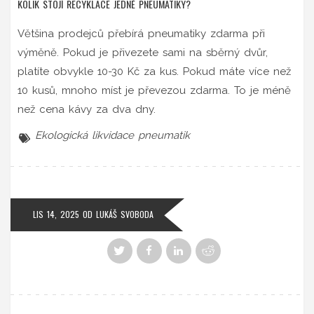
KOLIK STOJÍ RECYKLACE JEDNÉ PNEUMATIKY?
Většina prodejců přebírá pneumatiky zdarma při
výměně. Pokud je přivezete sami na sběrný dvůr,
platíte obvykle 10-30 Kč za kus. Pokud máte více než
10 kusů, mnoho míst je převezou zdarma. To je méně
než cena kávy za dva dny.
Ekologická likvidace pneumatik
LIS 14, 2025
OD
LUKÁŠ SVOBODA