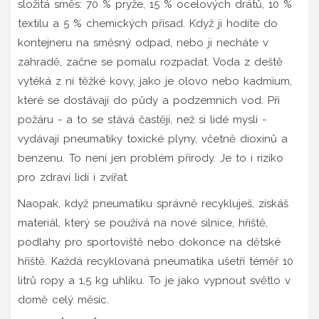
složitá směs: 70 % pryže, 15 % ocelových drátů, 10 %
textilu a 5 % chemických přísad. Když ji hodíte do
kontejneru na směsný odpad, nebo ji necháte v
zahradě, začne se pomalu rozpadat. Voda z deště
vytéká z ní těžké kovy, jako je olovo nebo kadmium,
které se dostávají do půdy a podzemních vod. Při
požáru - a to se stává častěji, než si lidé myslí -
vydávají pneumatiky toxické plyny, včetně dioxinů a
benzenu. To není jen problém přírody. Je to i riziko
pro zdraví lidí i zvířat.
Naopak, když pneumatiku správně recykluješ, získáš
materiál, který se používá na nové silnice, hřiště,
podlahy pro sportoviště nebo dokonce na dětské
hřiště. Každá recyklovaná pneumatika ušetří téměř 10
litrů ropy a 1,5 kg uhlíku. To je jako vypnout světlo v
domě celý měsíc.