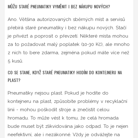
MŮŽU STARÉ PNEUMATIKY VYMĚNIT I BEZ NÁKUPU NOVÝCH?
Ano. Většina autorizovaných sběrných míst a servisů
přebírá staré pneumatiky i bez nákupu nových. Stačí
je přivézt a poprosit o převzetí. Některé místa mohou
za to požadovat malý poplatek (10-30 Kč), ale mnoho
z nich to bere zdarma, zejména pokud máte více než
5 kusů.
CO SE STANE, KDYŽ STARÉ PNEUMATIKY HODÍM DO KONTEJNERU NA
PLAST?
Pneumatiky nejsou plast. Pokud je hodíte do
kontejneru na plast, způsobíte problémy v recyklační
linii - mohou poškodit stroje a znečistit celou
hromadu. To může vést k tomu, že celá hromada
bude muset být zlikvidována jako odpad. To je nejen
neefektivní, ale i nezákonné. Vždy je odvážejte na