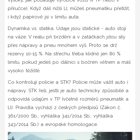
příručce). Když dáš nižší LI, můžeš pneumatiku přetížit,
i když papírově jsi v limitu auta.
Dynamika vs. statika. Údaje jsou statické - auto stojí
na váze. V reálu při brzdění a v zatáčkách jdou síly
přes nápravy a pneu mnohem výš. Proto se drž
rezervy 10-15 %. Na střechu třeba klidně jen 80 %
limitu, pokud jedeš po dálnici s bočním větrem a máš
vysoko těžiště.
Co kontrolují policie a STK? Policie může vážit auto i
nápravy. STK řeší, jestli je auto technicky způsobilé a
odpovídá údajům v TP (včetně rozměrů pneumatik a
LI). Pravidla vychází z českých předpisů (Zákon č.
361/2000 Sb.; vyhláška 341/2014 Sb.; vyhláška
343/2014 Sb.) a evropské homologace.