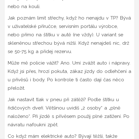
nebo na kouli.
Jak poznám limit střechy, když ho nenajdu v TP? Bývá
v uživatelské příručce, servisním portálu výrobce,
nebo přímo na štítku v autě (ne vždy). U variant se
skleněnou střechou bývá nižší. Když nenajdeš nic, drž
se 50-75 kg a přidej rezervu.
Může mě policie vážit? Ano. Umí zvážit auto i nápravy.
Když jsi přes, hrozí pokuta, zákaz jízdy do odlehčení a
u přívěsů i body. Po kontrole ti často dají čas něco
přeložit.
Jak nastavit tlak v pneu při zátěži? Podle štítku u
řidičových dveří. Většinou uvidíš „2 osoby“ a „plně
naloženo“. Při jízdě s přívěsem použij plné zatížení. Po
návratu nafoukni zpět.
Co když mám elektrické auto? Bývají těžší, takže