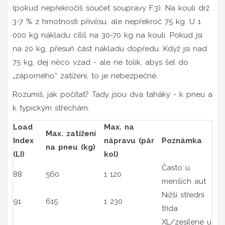
(pokud nepřekročíš součet soupravy F.3). Na kouli drž
3-7 % z hmotnosti přívěsu, ale nepřekroč 75 kg. U 1
000 kg nákladu cílíš na 30-70 kg na kouli. Pokud jsi
na 20 kg, přesuň část nákladu dopředu. Když jsi nad
75 kg, dej něco vzad - ale ne tolik, abys šel do
„záporného“ zatížení, to je nebezpečné.
Rozumíš, jak počítat? Tady jsou dva taháky - k pneu a
k typickým střechám.
Load
Max. na
Max. zatížení
Index
nápravu (pár
Poznámka
na pneu (kg)
(LI)
kol)
Často u
88
560
1 120
menších aut
Nižší střední
91
615
1 230
třída
XL/zesílené u