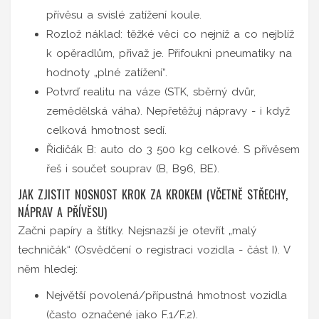
přívěsu a svislé zatížení koule.
Rozlož náklad: těžké věci co nejníž a co nejblíž
k opěradlům, přivaž je. Přifoukni pneumatiky na
hodnoty „plné zatížení“.
Potvrď realitu na váze (STK, sběrný dvůr,
zemědělská váha). Nepřetěžuj nápravy - i když
celková hmotnost sedí.
Řidičák B: auto do 3 500 kg celkové. S přívěsem
řeš i součet souprav (B, B96, BE).
JAK ZJISTIT NOSNOST KROK ZA KROKEM (VČETNĚ STŘECHY,
NÁPRAV A PŘÍVĚSU)
Začni papíry a štítky. Nejsnazší je otevřít „malý
techničák“ (Osvědčení o registraci vozidla - část I). V
něm hledej:
Největší povolená/přípustná hmotnost vozidla
(často označené jako F.1/F.2).