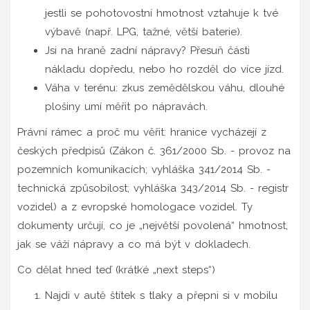
jestli se pohotovostní hmotnost vztahuje k tvé
výbavě (např. LPG, tažné, větší baterie).
Jsi na hraně zadní nápravy? Přesuň části
nákladu dopředu, nebo ho rozděl do více jízd.
Váha v terénu: zkus zemědělskou váhu, dlouhé
plošiny umí měřit po nápravách.
Právní rámec a proč mu věřit: hranice vycházejí z
českých předpisů (Zákon č. 361/2000 Sb. - provoz na
pozemních komunikacích; vyhláška 341/2014 Sb. -
technická způsobilost; vyhláška 343/2014 Sb. - registr
vozidel) a z evropské homologace vozidel. Ty
dokumenty určují, co je „největší povolená“ hmotnost,
jak se váží nápravy a co má být v dokladech.
Co dělat hned teď (krátké „next steps“)
Najdi v autě štítek s tlaky a přepni si v mobilu