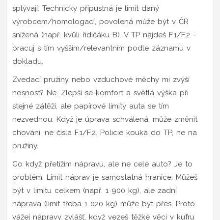
splývají. Technicky přípustná je limit daný
výrobcem/homologací, povolená může být v ČR
snížená (např. kvůli řidičáku B). V TP najdeš F.1/F.2 -
pracuj s tím vyšším/relevantním podle záznamu v
dokladu.
Zvedací pružiny nebo vzduchové měchy mi zvýší
nosnost? Ne. Zlepší se komfort a světlá výška při
stejné zátěži, ale papírové limity auta se tím
nezvednou. Když je úprava schválená, může změnit
chování, ne čísla F.1/F.2. Policie kouká do TP, ne na
pružiny.
Co když přetížím nápravu, ale ne celé auto? Je to
problém. Limit náprav je samostatná hranice. Můžeš
být v limitu celkem (např. 1 900 kg), ale zadní
náprava (limit třeba 1 020 kg) může být přes. Proto
vážej nápravy zvlášť, když vezeš těžké věci v kufru