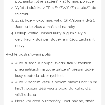
poznámku „plné zatížení“ - ať to máš po ruce.
Vyfoť si stránku z TP s F.1/F.2/G/F.3 a uložíš do
telefonu.
Zvaž, kde v okolí máš váhu (STK/sběrný dvůr).
Jednou to zkus a máš klid na roky.
Dokup krátké upínací kurty a gumicuky s
certifikací - stojí pár stovek a můžou zachránit
nervy.
Rychlé odstraňování potíží
Auto si sedá a houpá: zvedni tlak v zadních
pneumatikách na „plné zatížení“, přesuň těžké
kusy dopředu, uber rychlost.
Auto v bočním větru s boxem plave: uber 10-20
km/h, posuň těžší věci z boxu do kufru, drž
větší odstup.
Nosič kol drcá o retardéry: uber náklad, změň