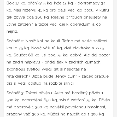
Box 17 kg, příčníky 5 kg, lyže 12 kg - dohromady 34
kg. Máš rezervu 41 kg pro další věci do boxu. V kufru
tak zbývá cca 266 kg. Reálně přifoukni pneusety na
„plné zatížení“ a těžké věci dej k opěradlům a co
nejníž.
Scénář 2: Nosič kol na kouli. Tažné má svislé zatížení
koule 75 kg. Nosič váží 18 kg, dvě elektrokola 2×25
kg. Součet 68 kg. Jsi pod 75 kg, dobré. Ale dej pozor
na zadní nápravu - přidej tlak v zadních gumách,
zkontroluj světlou výšku (ať si neškrtáš na
retardérech). Jízda bude „lehký člun“ - zadek pracuje,
drž si větší odstup na rozbité silnici.
Scénář 3: Tažení přívěsu. Auto má brzděný přívěs 1
500 kg, nebrzděný 650 kg, svislé zatížení 75 kg. Přívěs
má papírově 1 300 kg největší povolenou hmotnost,
prázdný váží 300 kg. Můžeš ho naložit do 1 300 kg