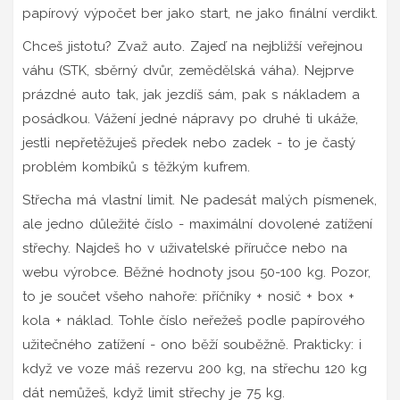
papírový výpočet ber jako start, ne jako finální verdikt.
Chceš jistotu? Zvaž auto. Zajeď na nejbližší veřejnou
váhu (STK, sběrný dvůr, zemědělská váha). Nejprve
prázdné auto tak, jak jezdíš sám, pak s nákladem a
posádkou. Vážení jedné nápravy po druhé ti ukáže,
jestli nepřetěžuješ předek nebo zadek - to je častý
problém kombíků s těžkým kufrem.
Střecha má vlastní limit. Ne padesát malých písmenek,
ale jedno důležité číslo - maximální dovolené zatížení
střechy. Najdeš ho v uživatelské příručce nebo na
webu výrobce. Běžné hodnoty jsou 50-100 kg. Pozor,
to je součet všeho nahoře: příčníky + nosič + box +
kola + náklad. Tohle číslo neřežeš podle papírového
užitečného zatížení - ono běží souběžně. Prakticky: i
když ve voze máš rezervu 200 kg, na střechu 120 kg
dát nemůžeš, když limit střechy je 75 kg.