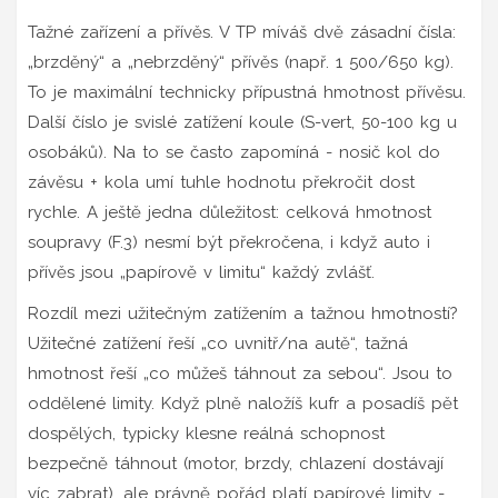
Tažné zařízení a přívěs. V TP míváš dvě zásadní čísla:
„brzděný“ a „nebrzděný“ přívěs (např. 1 500/650 kg).
To je maximální technicky přípustná hmotnost přívěsu.
Další číslo je svislé zatížení koule (S-vert, 50-100 kg u
osobáků). Na to se často zapomíná - nosič kol do
závěsu + kola umí tuhle hodnotu překročit dost
rychle. A ještě jedna důležitost: celková hmotnost
soupravy (F.3) nesmí být překročena, i když auto i
přívěs jsou „papírově v limitu“ každý zvlášť.
Rozdíl mezi užitečným zatížením a tažnou hmotností?
Užitečné zatížení řeší „co uvnitř/na autě“, tažná
hmotnost řeší „co můžeš táhnout za sebou“. Jsou to
oddělené limity. Když plně naložíš kufr a posadíš pět
dospělých, typicky klesne reálná schopnost
bezpečně táhnout (motor, brzdy, chlazení dostávají
víc zabrat), ale právně pořád platí papírové limity -