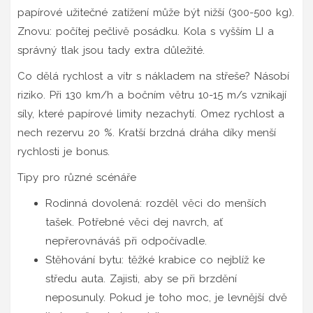
papírové užitečné zatížení může být nižší (300-500 kg).
Znovu: počítej pečlivě posádku. Kola s vyšším LI a
správný tlak jsou tady extra důležité.
Co dělá rychlost a vítr s nákladem na střeše? Násobí
riziko. Při 130 km/h a bočním větru 10-15 m/s vznikají
síly, které papírové limity nezachytí. Omez rychlost a
nech rezervu 20 %. Kratší brzdná dráha díky menší
rychlosti je bonus.
Tipy pro různé scénáře
Rodinná dovolená: rozděl věci do menších
tašek. Potřebné věci dej navrch, ať
nepřerovnáváš při odpočívadle.
Stěhování bytu: těžké krabice co nejblíž ke
středu auta. Zajisti, aby se při brzdění
neposunuly. Pokud je toho moc, je levnější dvě