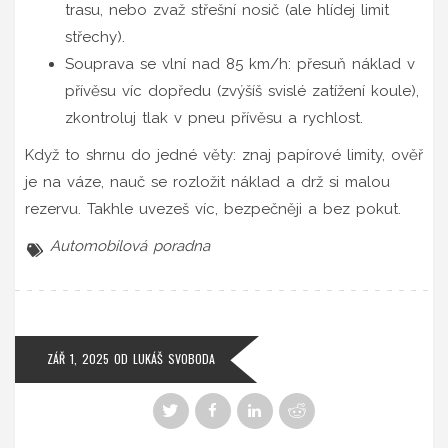
trasu, nebo zvaž střešní nosič (ale hlídej limit
střechy).
Souprava se vlní nad 85 km/h: přesuň náklad v
přívěsu víc dopředu (zvýšíš svislé zatížení koule),
zkontroluj tlak v pneu přívěsu a rychlost.
Když to shrnu do jedné věty: znaj papírové limity, ověř
je na váze, nauč se rozložit náklad a drž si malou
rezervu. Takhle uvezeš víc, bezpečněji a bez pokut.
Automobilová poradna
ZÁŘ 1, 2025
OD
LUKÁŠ SVOBODA