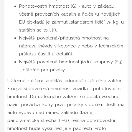
Pohotovostní hmotnost (G) - auto v základu,
včetně provozních kapalin a řidiče (u novějších
EU dokladů je zahrnut „standardní řidič“ 75 kg; u
starších se to liší).
Největší povolená/přípustná hmotnost na
nápravu (někdy v kolonce 7 nebo v technickém
průkazu část II u detailů).
Největší povolená hmotnost jízdní soupravy (F.3)
- důležité pro přívěsy.
Užitečné zatížení spočítáš jednoduše: užitečné zatížení
= největší povolená hmotnost vozidla - pohotovostní
hmotnost. Do užitečného zatížení se počítá všechno
navíc: posádka, kufry, psa i příčníky s boxem. Jestli má
auto výbavu nad rámec základu (tažné,
panoramatická střecha, LPG), reálná pohotovostní
hmotnost bude vyšší, než je v papírech. Proto