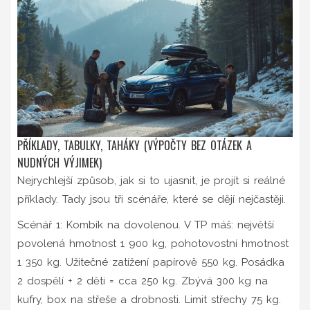
PŘÍKLADY, TABULKY, TAHÁKY (VÝPOČTY BEZ OTÁZEK A
NUDNÝCH VÝJIMEK)
Nejrychlejší způsob, jak si to ujasnit, je projít si reálné
příklady. Tady jsou tři scénáře, které se dějí nejčastěji.
Scénář 1: Kombík na dovolenou. V TP máš: největší
povolená hmotnost 1 900 kg, pohotovostní hmotnost
1 350 kg. Užitečné zatížení papírově 550 kg. Posádka
2 dospělí + 2 děti = cca 250 kg. Zbývá 300 kg na
kufry, box na střeše a drobnosti. Limit střechy 75 kg.