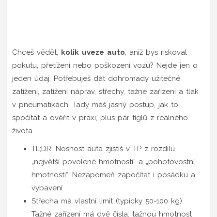
Chceš vědět,
kolik uveze auto
, aniž bys riskoval
pokutu, přetížení nebo poškození vozu? Nejde jen o
jeden údaj. Potřebuješ dát dohromady užitečné
zatížení, zatížení náprav, střechy, tažné zařízení a tlak
v pneumatikách. Tady máš jasný postup, jak to
spočítat a ověřit v praxi, plus pár fíglů z reálného
života.
TL;DR: Nosnost auta zjistíš v TP z rozdílu
„největší povolené hmotnosti“ a „pohotovostní
hmotnosti“. Nezapomeň započítat i posádku a
vybavení.
Střecha má vlastní limit (typicky 50-100 kg).
Tažné zařízení má dvě čísla: tažnou hmotnost