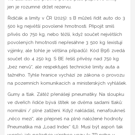
jen je rozumné držet rezervu.
Řidičák a limity v ČR (2025): s B můžeš řídit auto do 3
500 kg největší povolené hmotnosti. Připojit smíš
přívěs do 750 kg, nebo těžší, když součet největších
povolených hmotností nepřesáhne 3 500 kg (existují
výjimky, ale tohle je většina případů). Kód B96 zvedá
součet do 4 250 kg. S BE řešíš přívěsy nad 750 kg
„bez nervů“, ale respektuješ technické limity auta a
tažného. Tyhle hranice vychází ze zákona o provozu
na pozemních komunikacích a ministerských vyhlášek.
Gumy a tlak. Zátěž přenášejí pneumatiky. Na sloupku
ve dveřích řidiče bývá štítek se dvěma sadami tlaků:
normální / plné zatížení. Když nakládáš, nenafoukneš
„něco mezi“, ale přepneš na plně naložené hodnoty.
Pneumatika má „Load Index“ (LI). Musí být aspoň tak
vysoký, jak požaduje výrobce vozu (v TP nebo v