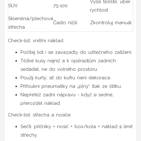
Vyšší těžiště, uber
SUV
75-100
rychlost
Skleněná/plechová
Často nižší
Zkontroluj manuál
střecha
Check-list: vnitřní náklad
Počítej lidi i se zavazadly do užitečného zatížení.
Těžké kusy nejníž a k opěradlům zadních
sedadel, ne do volného prostoru.
Použij kurty; síť do kufru není dekorace.
Přifoukni pneumatiky na „plný“ tlak ze štítku.
Nepřetěž zadní nápravu - když si sedne,
přerozděl náklad.
Check-list: střecha a nosiče
Sečti: příčníky + nosič + box/kola + náklad ≤ limit
střechy.