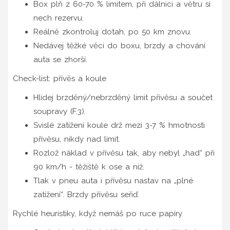
Box plň z 60-70 % limitem, při dálnici a větru si
nech rezervu.
Reálně zkontroluj dotah, po 50 km znovu.
Nedávej těžké věci do boxu, brzdy a chování
auta se zhorší.
Check-list: přívěs a koule
Hlídej brzděný/nebrzděný limit přívěsu a součet
soupravy (F.3).
Svislé zatížení koule drž mezi 3-7 % hmotnosti
přívěsu, nikdy nad limit.
Rozlož náklad v přívěsu tak, aby nebyl „had“ při
90 km/h - těžiště k ose a níž.
Tlak v pneu auta i přívěsu nastav na „plné
zatížení“. Brzdy přívěsu seřiď.
Rychlé heuristiky, když nemáš po ruce papíry