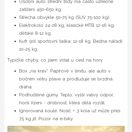
Osobní auto střední třídy má často užitečné
zatížení 450-650 kg.
Střecha obvykle 50-75 kg (SUV 75-100 kg).
Elektrokolo 24-28 kg, klasické MTB 12-16 kg,
dětské 8-12 kg.
Kufr 90l sportovní taška: 12-18 kg. Bedna nářadí:
10-25 kg.
Typické chyby, co jsem vídal u cest na hory
Box „na krev“. Papírově v limitu, ale auto v
bočním větru plave a prodlužuje se brzdná
dráha.
Podhuštěné gumy. Teplo, vyšší valivý odpor,
horší řízení - drobnost, která dělá rozdíl.
Ignorovaná koule. Nosič + 3 kola už může přes
75 kg jít. Pozor na e-biky.