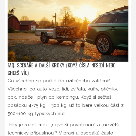
FAQ, SCÉNÁŘE A DALŠÍ KROKY (KDYŽ ČÍSLA NESEDÍ NEBO
CHCEŠ VÍC)
Co všechno se počítá do užitečného zatížení?
Všechno, co auto veze: lidi, zvířata, kufry, příčníky,
box, nosiče i plyn do kempingu. Když si sečteš
posádku 4×75 kg = 300 kg, už to bere velkou část z
500-600 kg typických aut.
Jaký je rozdíl mezi „největší povolenou“ a „největší
technicky přípustnou“? V praxi u osobáků často