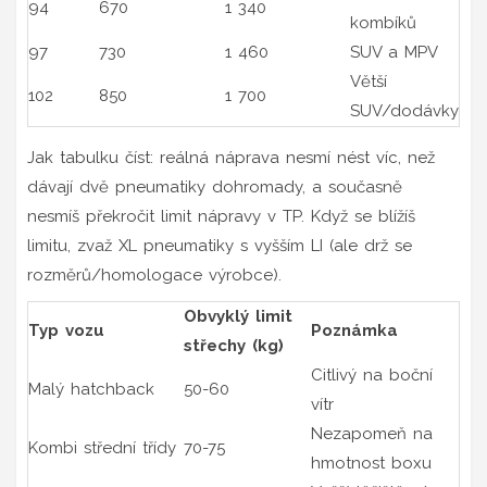
94
670
1 340
kombíků
97
730
1 460
SUV a MPV
Větší
102
850
1 700
SUV/dodávky
Jak tabulku číst: reálná náprava nesmí nést víc, než
dávají dvě pneumatiky dohromady, a současně
nesmíš překročit limit nápravy v TP. Když se blížíš
limitu, zvaž XL pneumatiky s vyšším LI (ale drž se
rozměrů/homologace výrobce).
Obvyklý limit
Typ vozu
Poznámka
střechy (kg)
Citlivý na boční
Malý hatchback
50-60
vítr
Nezapomeň na
Kombi střední třídy
70-75
hmotnost boxu