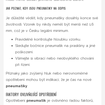
JAK POZNAT, KDY JSOU PNEUMATIKY NA ODPIS
Je důležité vědět, kdy pneumatiky dosáhly konce své
životnosti. Vzorek by nikdy neměl být menší než 1,6
mm, což je v Česku legální minimum.
Pravidelně kontrolujte hloubku vzorku.
Sledujte bočnice pneumatik na praskliny a jiné
poškození.
Všímejte si vibrací nebo neobvyklého chování
při řízení.
Příznaky jako zvýšený hluk nebo nerovnoměrné
opotřebení mohou být indikací, že je čas na nové
pneumatiky
.
FAKTORY OVLIVŇUJÍCÍ OPOTŘEBENÍ
Opotřebení
pneumatik
je ovlivněno řadou faktorů,