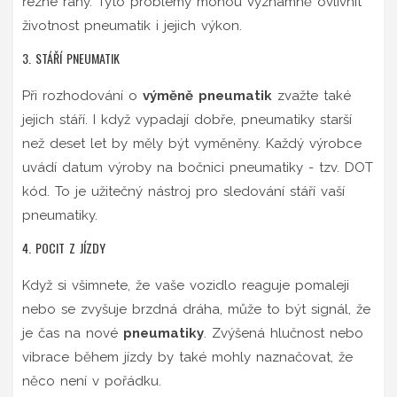
řezné rány. Tyto problémy mohou významně ovlivnit
životnost pneumatik i jejich výkon.
3. STÁŘÍ PNEUMATIK
Při rozhodování o
výměně pneumatik
zvažte také
jejich stáří. I když vypadají dobře, pneumatiky starší
než deset let by měly být vyměněny. Každý výrobce
uvádí datum výroby na bočnici pneumatiky - tzv. DOT
kód. To je užitečný nástroj pro sledování stáří vaší
pneumatiky.
4. POCIT Z JÍZDY
Když si všimnete, že vaše vozidlo reaguje pomaleji
nebo se zvyšuje brzdná dráha, může to být signál, že
je čas na nové
pneumatiky
. Zvýšená hlučnost nebo
vibrace během jízdy by také mohly naznačovat, že
něco není v pořádku.