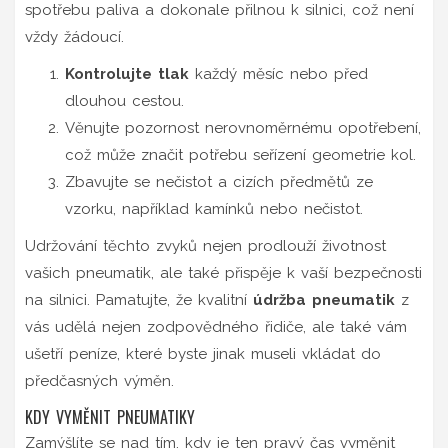
spotřebu paliva a dokonale přilnou k silnici, což není
vždy žádoucí.
Kontrolujte tlak
každý měsíc nebo před
dlouhou cestou.
Věnujte pozornost nerovnoměrnému opotřebení,
což může značit potřebu seřízení geometrie kol.
Zbavujte se nečistot a cizích předmětů ze
vzorku, například kamínků nebo nečistot.
Udržování těchto zvyků nejen prodlouží životnost
vašich pneumatik, ale také přispěje k vaší bezpečnosti
na silnici. Pamatujte, že kvalitní
údržba pneumatik
z
vás udělá nejen zodpovědného řidiče, ale také vám
ušetří peníze, které byste jinak museli vkládat do
předčasných výměn.
KDY VYMĚNIT PNEUMATIKY
Zamýšlíte se nad tím, kdy je ten pravý čas vyměnit