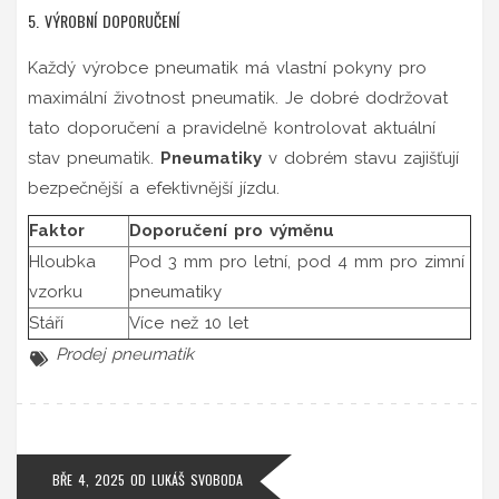
5. VÝROBNÍ DOPORUČENÍ
Každý výrobce pneumatik má vlastní pokyny pro
maximální životnost pneumatik. Je dobré dodržovat
tato doporučení a pravidelně kontrolovat aktuální
stav pneumatik.
Pneumatiky
v dobrém stavu zajišťují
bezpečnější a efektivnější jízdu.
Faktor
Doporučení pro výměnu
Hloubka
Pod 3 mm pro letní, pod 4 mm pro zimní
vzorku
pneumatiky
Stáří
Více než 10 let
Prodej pneumatik
BŘE 4, 2025
OD
LUKÁŠ SVOBODA