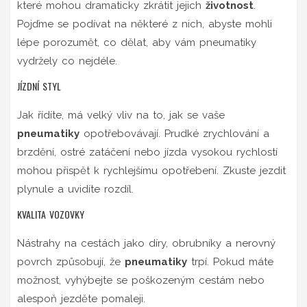
které mohou dramaticky zkrátit jejich
životnost
.
Pojďme se podívat na některé z nich, abyste mohli
lépe porozumět, co dělat, aby vám pneumatiky
vydržely co nejdéle.
JÍZDNÍ STYL
Jak řídíte, má velký vliv na to, jak se vaše
pneumatiky
opotřebovávají. Prudké zrychlování a
brzdění, ostré zatáčení nebo jízda vysokou rychlostí
mohou přispět k rychlejšímu opotřebení. Zkuste jezdit
plynule a uvidíte rozdíl.
KVALITA VOZOVKY
Nástrahy na cestách jako díry, obrubníky a nerovný
povrch způsobují, že
pneumatiky
trpí. Pokud máte
možnost, vyhýbejte se poškozeným cestám nebo
alespoň jezděte pomaleji.