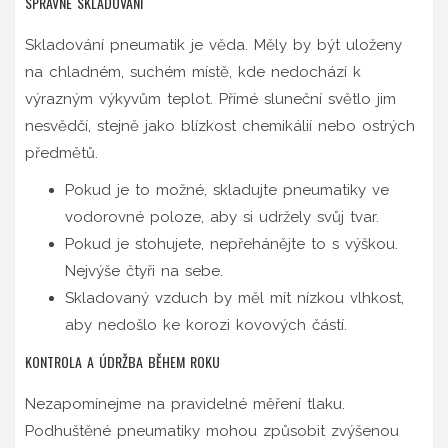
SPRÁVNÉ SKLADOVÁNÍ
Skladování pneumatik je věda. Měly by být uloženy
na chladném, suchém místě, kde nedochází k
výrazným výkyvům teplot. Přímé sluneční světlo jim
nesvědčí, stejně jako blízkost chemikálií nebo ostrých
předmětů.
Pokud je to možné, skladujte pneumatiky ve
vodorovné poloze, aby si udržely svůj tvar.
Pokud je stohujete, nepřehánějte to s výškou.
Nejvýše čtyři na sebe.
Skladovaný vzduch by měl mít nízkou vlhkost,
aby nedošlo ke korozi kovových částí.
KONTROLA A ÚDRŽBA BĚHEM ROKU
Nezapomínejme na pravidelné měření tlaku.
Podhuštěné pneumatiky mohou způsobit zvýšenou