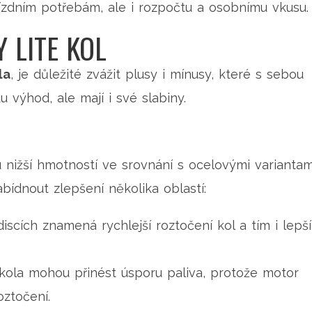
 jízdním potřebám, ale i rozpočtu a osobnímu vkusu.
 LITE KOL
la
, je důležité zvážit plusy i mínusy, které s sebou
u výhod, ale mají i své slabiny.
nižší hmotností ve srovnání s ocelovými variantam
bídnout zlepšení několika oblastí:
cích znamená rychlejší roztočení kol a tím i lepší
ola mohou přinést úsporu paliva, protože motor
oztočení.