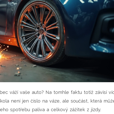
bec váží vaše auto? Na tomhle faktu totiž závisí víc
kola není jen číslo na váze, ale součást, která můž
eho spotřebu paliva a celkový zážitek z jízdy.