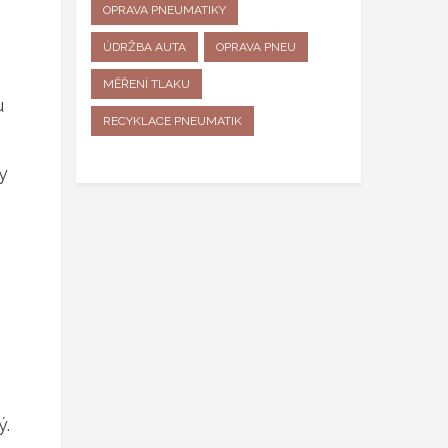
OPRAVA PNEUMATIKY
ÚDRŽBA AUTA
OPRAVA PNEU
MĚŘENÍ TLAKU
u
RECYKLACE PNEUMATIK
y
ý.