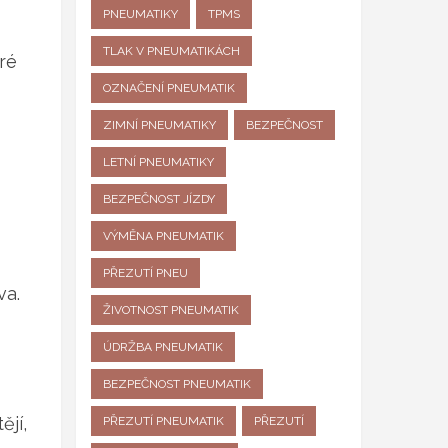
PNEUMATIKY
TPMS
TLAK V PNEUMATIKÁCH
ré
OZNAČENÍ PNEUMATIK
ZIMNÍ PNEUMATIKY
BEZPEČNOST
LETNÍ PNEUMATIKY
BEZPEČNOST JÍZDY
VÝMĚNA PNEUMATIK
PŘEZUTÍ PNEU
va.
ŽIVOTNOST PNEUMATIK
ÚDRŽBA PNEUMATIK
BEZPEČNOST PNEUMATIK
ějí,
PŘEZUTÍ PNEUMATIK
PŘEZUTÍ