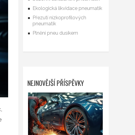
Ekologická likvidace pneumatik
Přezutí nízkoprofilových
pneumatik
Plnění pneu dusíkem
NEJNOVĚJŠÍ PŘÍSPĚVKY
,
e