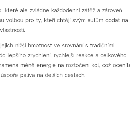
o, které ale zvládne každodenní zátěž a zároveň
ou volbou pro ty, kteří chtějí svým autům dodat na
vlastnosti.
jejich nižší hmotnost ve srovnání s tradičními
do lepšího zrychlení, rychlejší reakce a celkového
namená méně energie na roztočení kol, což ocenít
i úspoře paliva na delších cestách.