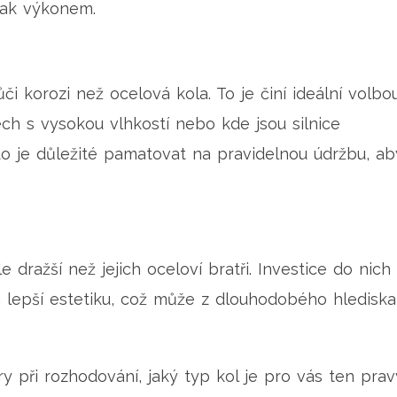
 tak výkonem.
či korozi než ocelová kola. To je činí ideální volbo
tech s vysokou vlhkostí nebo kde jsou silnice
to je důležité pamatovat na pravidelnou údržbu, ab
e dražší než jejich oceloví bratři. Investice do nich
a lepší estetiku, což může z dlouhodobého hlediska
ry při rozhodování, jaký typ kol je pro vás ten prav