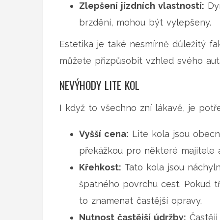
Zlepšení jízdních vlastností:
Dyn
brzdění, mohou být vylepšeny.
Estetika je také nesmírně důležitý fa
můžete přizpůsobit vzhled svého aut
NEVÝHODY LITE KOL
I když to všechno zní lákavě, je pot
Vyšší cena:
Lite kola jsou obecn
překážkou pro některé majitele a
Křehkost:
Tato kola jsou náchyln
špatného povrchu cest. Pokud tře
to znamenat častější opravy.
Nutnost častější údržby:
Častěji