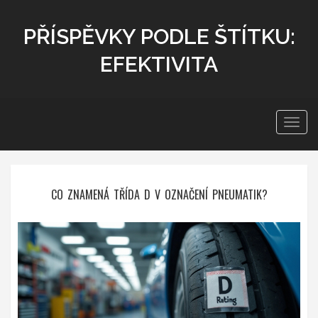
PŘÍSPĚVKY PODLE ŠTÍTKU:
EFEKTIVITA
Zobra
navig
CO ZNAMENÁ TŘÍDA D V OZNAČENÍ PNEUMATIK?