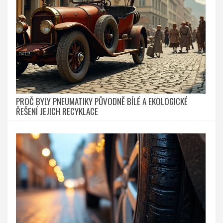
PROČ BYLY PNEUMATIKY PŮVODNĚ BÍLÉ A EKOLOGICKÉ
ŘEŠENÍ JEJICH RECYKLACE