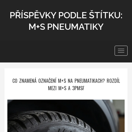
PŘÍSPĚVKY PODLE ŠTÍTKU:
M+S PNEUMATIKY
Zobra
navig
CO ZNAMENÁ OZNAČENÍ M+S NA PNEUMATIKACH? ROZDÍL
MEZI M+S A 3PMSF