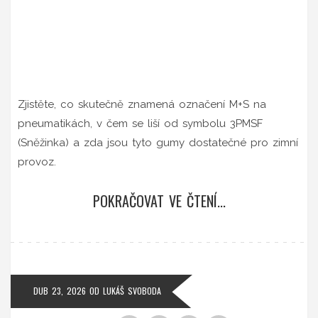
Zjistěte, co skutečně znamená označení M+S na
pneumatikách, v čem se liší od symbolu 3PMSF
(Sněžinka) a zda jsou tyto gumy dostatečné pro zimní
provoz.
POKRAČOVAT VE ČTENÍ...
DUB 23, 2026
OD
LUKÁŠ SVOBODA