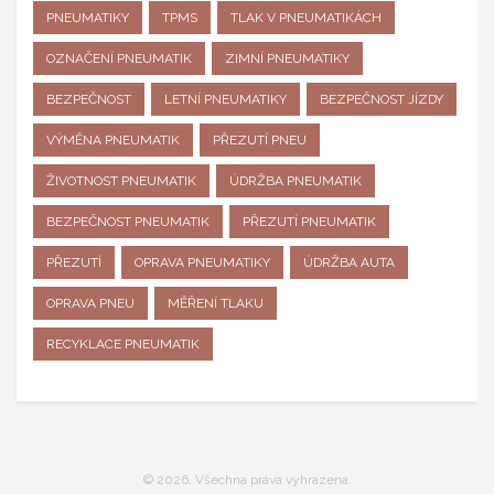
PNEUMATIKY
TPMS
TLAK V PNEUMATIKÁCH
OZNAČENÍ PNEUMATIK
ZIMNÍ PNEUMATIKY
BEZPEČNOST
LETNÍ PNEUMATIKY
BEZPEČNOST JÍZDY
VÝMĚNA PNEUMATIK
PŘEZUTÍ PNEU
ŽIVOTNOST PNEUMATIK
ÚDRŽBA PNEUMATIK
BEZPEČNOST PNEUMATIK
PŘEZUTÍ PNEUMATIK
PŘEZUTÍ
OPRAVA PNEUMATIKY
ÚDRŽBA AUTA
OPRAVA PNEU
MĚŘENÍ TLAKU
RECYKLACE PNEUMATIK
© 2026. Všechna práva vyhrazena.