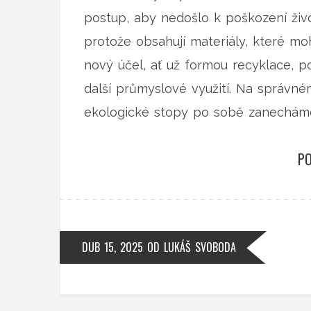
postup, aby nedošlo k poškození živo
protože obsahují materiály, které mo
nový účel, ať už formou recyklace, po
další průmyslové využití. Na správné
ekologické stopy po sobě zanechám
PO
DUB 15, 2025
OD
LUKÁŠ SVOBODA