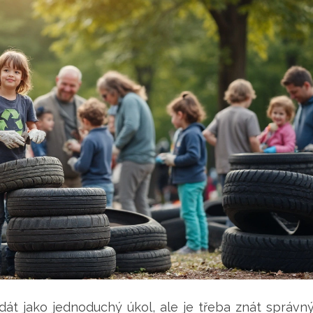
át jako jednoduchý úkol, ale je třeba znát správn