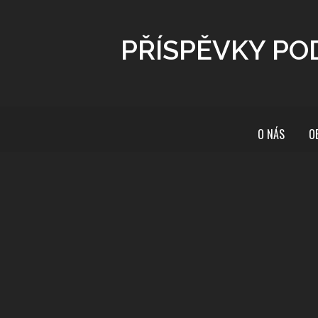
PŘÍSPĚVKY PO
O NÁS
O