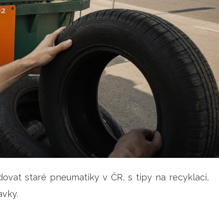
dovat staré pneumatiky v ČR, s tipy na recyklaci,
avky.