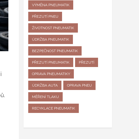
VÝMĚNA PNEUMATIK
PŘEZUTÍ PNEU
ŽIVOTNOST PNEUMATIK
ÚDRŽBA PNEUMATIK
BEZPEČNOST PNEUMATIK
PŘEZUTÍ PNEUMATIK
PŘEZUTÍ
i
OPRAVA PNEUMATIKY
ÚDRŽBA AUTA
OPRAVA PNEU
ů.
MĚŘENÍ TLAKU
RECYKLACE PNEUMATIK