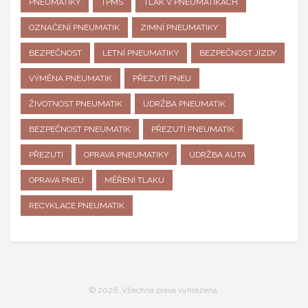
PNEUMATIKY
TPMS
TLAK V PNEUMATIKÁCH
OZNAČENÍ PNEUMATIK
ZIMNÍ PNEUMATIKY
BEZPEČNOST
LETNÍ PNEUMATIKY
BEZPEČNOST JÍZDY
VÝMĚNA PNEUMATIK
PŘEZUTÍ PNEU
ŽIVOTNOST PNEUMATIK
ÚDRŽBA PNEUMATIK
BEZPEČNOST PNEUMATIK
PŘEZUTÍ PNEUMATIK
PŘEZUTÍ
OPRAVA PNEUMATIKY
ÚDRŽBA AUTA
OPRAVA PNEU
MĚŘENÍ TLAKU
RECYKLACE PNEUMATIK
© 2026. Všechna práva vyhrazena.