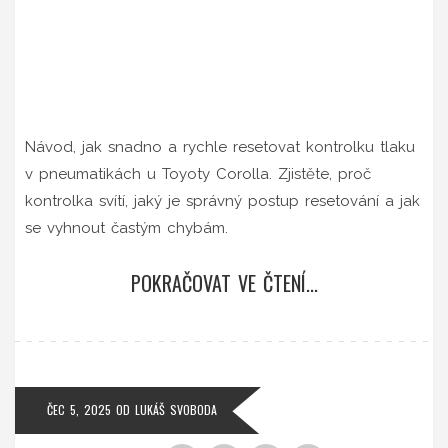
Návod, jak snadno a rychle resetovat kontrolku tlaku
v pneumatikách u Toyoty Corolla. Zjistěte, proč
kontrolka svítí, jaký je správný postup resetování a jak
se vyhnout častým chybám.
POKRAČOVAT VE ČTENÍ...
ČEC 5, 2025
OD
LUKÁŠ SVOBODA