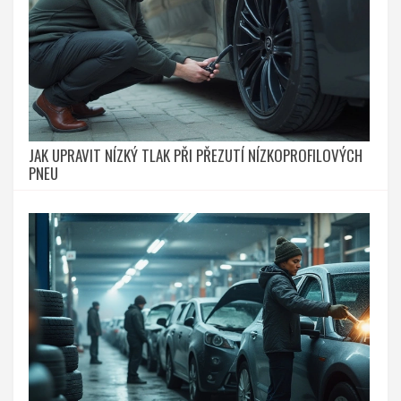
JAK UPRAVIT NÍZKÝ TLAK PŘI PŘEZUTÍ NÍZKOPROFILOVÝCH
PNEU