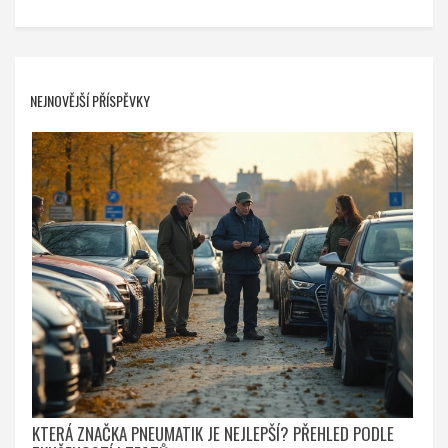
NEJNOVĚJŠÍ PŘÍSPĚVKY
KTERÁ ZNAČKA PNEUMATIK JE NEJLEPŠÍ? PŘEHLED PODLE