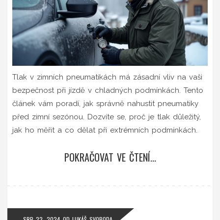
Tlak v zimních pneumatikách má zásadní vliv na vaši
bezpečnost při jízdě v chladných podmínkách. Tento
článek vám poradí, jak správně nahustit pneumatiky
před zimní sezónou. Dozvíte se, proč je tlak důležitý,
jak ho měřit a co dělat při extrémních podmínkách.
POKRAČOVAT VE ČTENÍ...
SRP 22, 2024
OD
LUKÁŠ SVOBODA