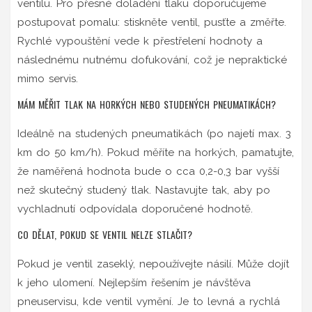
ventilu. Pro přesné doladění tlaku doporučujeme
postupovat pomalu: stiskněte ventil, pusťte a změřte.
Rychlé vypouštění vede k přestřelení hodnoty a
následnému nutnému dofukování, což je nepraktické
mimo servis.
MÁM MĚŘIT TLAK NA HORKÝCH NEBO STUDENÝCH PNEUMATIKÁCH?
Ideálně na studených pneumatikách (po najetí max. 3
km do 50 km/h). Pokud měříte na horkých, pamatujte,
že naměřená hodnota bude o cca 0,2-0,3 bar vyšší
než skutečný studený tlak. Nastavujte tak, aby po
vychladnutí odpovídala doporučené hodnotě.
CO DĚLAT, POKUD SE VENTIL NELZE STLAČIT?
Pokud je ventil zaseklý, nepoužívejte násilí. Může dojít
k jeho ulomení. Nejlepším řešením je návštěva
pneuservisu, kde ventil vymění. Je to levná a rychlá