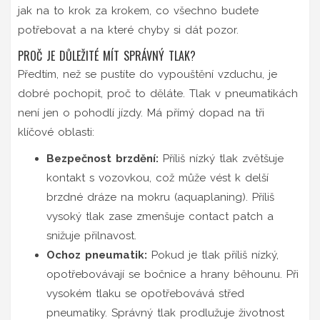
jak na to krok za krokem, co všechno budete
potřebovat a na které chyby si dát pozor.
PROČ JE DŮLEŽITÉ MÍT SPRÁVNÝ TLAK?
Předtím, než se pustíte do vypouštění vzduchu, je
dobré pochopit, proč to děláte. Tlak v pneumatikách
není jen o pohodlí jízdy. Má přímý dopad na tři
klíčové oblasti:
Bezpečnost brzdění:
Příliš nízký tlak zvětšuje
kontakt s vozovkou, což může vést k delší
brzdné dráze na mokru (aquaplaning). Příliš
vysoký tlak zase zmenšuje contact patch a
snižuje přilnavost.
Ochoz pneumatik:
Pokud je tlak příliš nízký,
opotřebovávají se bočnice a hrany běhounu. Při
vysokém tlaku se opotřebovává střed
pneumatiky. Správný tlak prodlužuje životnost