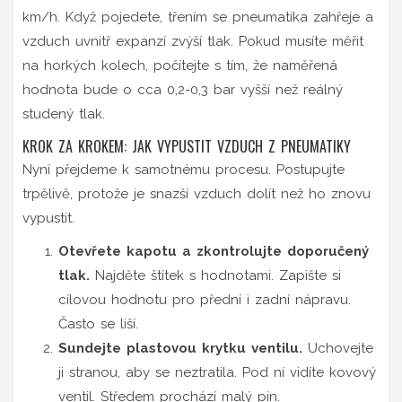
km/h. Když pojedete, třením se pneumatika zahřeje a
vzduch uvnitř expanzí zvýší tlak. Pokud musíte měřit
na horkých kolech, počítejte s tím, že naměřená
hodnota bude o cca 0,2-0,3 bar vyšší než reálný
studený tlak.
KROK ZA KROKEM: JAK VYPUSTIT VZDUCH Z PNEUMATIKY
Nyní přejdeme k samotnému procesu. Postupujte
trpělivě, protože je snazší vzduch dolít než ho znovu
vypustit.
Otevřete kapotu a zkontrolujte doporučený
tlak.
Najděte štítek s hodnotami. Zapište si
cílovou hodnotu pro přední i zadní nápravu.
Často se liší.
Sundejte plastovou krytku ventilu.
Uchovejte
ji stranou, aby se neztratila. Pod ní vidíte kovový
ventil. Středem prochází malý pin.