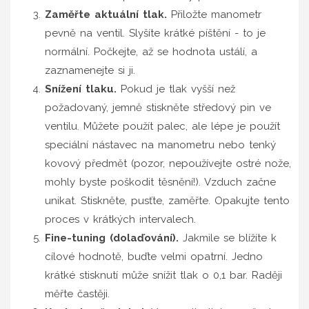
Zaměřte aktuální tlak.
Přiložte manometr
pevně na ventil. Slyšíte krátké píštění - to je
normální. Počkejte, až se hodnota ustálí, a
zaznamenejte si ji.
Snížení tlaku.
Pokud je tlak vyšší než
požadovaný, jemně stiskněte středový pin ve
ventilu. Můžete použít palec, ale lépe je použít
speciální nástavec na manometru nebo tenký
kovový předmět (pozor, nepoužívejte ostré nože,
mohly byste poškodit těsnění!). Vzduch začne
unikat. Stiskněte, pusťte, zaměřte. Opakujte tento
proces v krátkých intervalech.
Fine-tuning (dolaďování).
Jakmile se blížíte k
cílové hodnotě, buďte velmi opatrní. Jedno
krátké stisknutí může snížit tlak o 0,1 bar. Raději
měřte častěji.