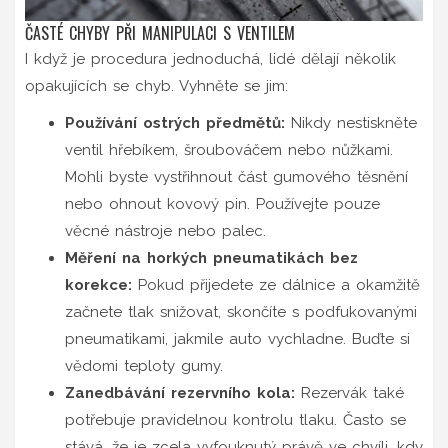
ČASTÉ CHYBY PŘI MANIPULACI S VENTILEM
I když je procedura jednoduchá, lidé dělají několik
opakujících se chyb. Vyhněte se jim:
Používání ostrých předmětů:
Nikdy nestiskněte
ventil hřebíkem, šroubováčem nebo nůžkami.
Mohli byste vystřihnout část gumového těsnění
nebo ohnout kovový pin. Používejte pouze
věcné nástroje nebo palec.
Měření na horkých pneumatikách bez
korekce:
Pokud přijedete ze dálnice a okamžitě
začnete tlak snižovat, skončíte s podfukovanými
pneumatikami, jakmile auto vychladne. Buďte si
vědomi teploty gumy.
Zanedbávání rezervního kola:
Rezervák také
potřebuje pravidelnou kontrolu tlaku. Často se
stává, že je zcela vyfouknutý právě ve chvíli, kdy