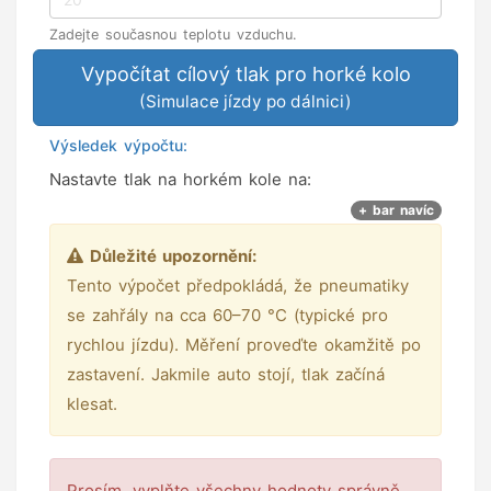
Zadejte současnou teplotu vzduchu.
Vypočítat cílový tlak pro horké kolo
(Simulace jízdy po dálnici)
Výsledek výpočtu:
Nastavte tlak na horkém kole na:
+
bar navíc
Důležité upozornění:
Tento výpočet předpokládá, že pneumatiky
se zahřály na cca 60–70 °C (typické pro
rychlou jízdu). Měření proveďte okamžitě po
zastavení. Jakmile auto stojí, tlak začíná
klesat.
Prosím, vyplňte všechny hodnoty správně.