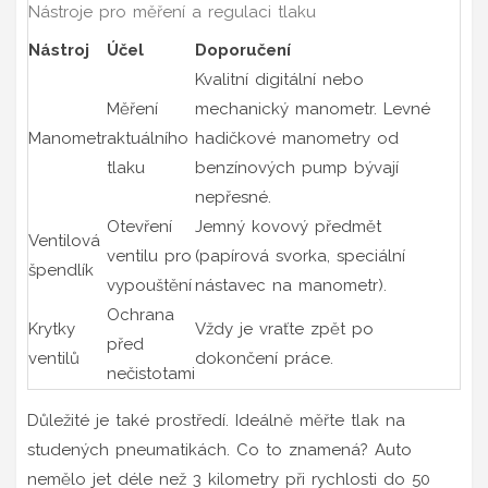
Nástroje pro měření a regulaci tlaku
Nástroj
Účel
Doporučení
Kvalitní digitální nebo
Měření
mechanický manometr. Levné
Manometr
aktuálního
hadičkové manometry od
tlaku
benzínových pump bývají
nepřesné.
Otevření
Jemný kovový předmět
Ventilová
ventilu pro
(papírová svorka, speciální
špendlík
vypouštění
nástavec na manometr).
Ochrana
Krytky
Vždy je vraťte zpět po
před
ventilů
dokončení práce.
nečistotami
Důležité je také prostředí. Ideálně měřte tlak na
studených pneumatikách. Co to znamená? Auto
nemělo jet déle než 3 kilometry při rychlosti do 50