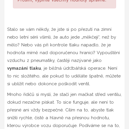
Stalo se vám někdy, že jste si po přezutí na zimní
nebo letní sérii všimli, že auto jede „měkčeji“, než by
mělo? Nebo vás při kontrole tlaku napadlo, že je
hodnota mírně nad doporučenou hranicí? Vypouštění
vzduchu z pneumatiky, častěji nazývané jako
vymazání tlaku
, je běžná údržbářská operace. Není
to nic složitého, ale pokud to uděláte špatně, můžete
si ublížit nebo dokonce poškodit ventil.
Mnoho řidičů si myslí, že stačí jen mačkat střed ventilu,
dokud nezačne pískat. To sice funguje, ale není to
přesné ani vždy bezpečné. Cílím na to, abyste tlak
snížili rychle, čistě a hlavně na přesnou hodnotu,
kterou výrobce vozu doporučuje. Podíváme se na to,