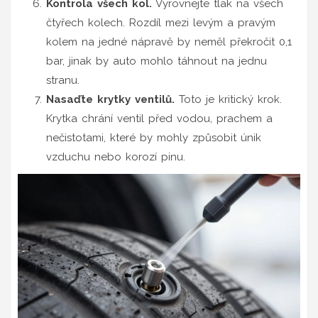
Kontrola všech kol.
Vyrovnejte tlak na všech
čtyřech kolech. Rozdíl mezi levým a pravým
kolem na jedné nápravě by neměl překročit 0,1
bar, jinak by auto mohlo táhnout na jednu
stranu.
Nasaďte krytky ventilů.
Toto je kritický krok.
Krytka chrání ventil před vodou, prachem a
nečistotami, které by mohly způsobit únik
vzduchu nebo korozí pinu.