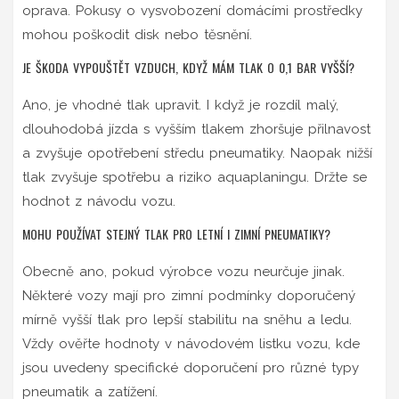
oprava. Pokusy o vysvobození domácími prostředky
mohou poškodit disk nebo těsnění.
JE ŠKODA VYPOUŠTĚT VZDUCH, KDYŽ MÁM TLAK O 0,1 BAR VYŠŠÍ?
Ano, je vhodné tlak upravit. I když je rozdíl malý,
dlouhodobá jízda s vyšším tlakem zhoršuje přilnavost
a zvyšuje opotřebení středu pneumatiky. Naopak nižší
tlak zvyšuje spotřebu a riziko aquaplaningu. Držte se
hodnot z návodu vozu.
MOHU POUŽÍVAT STEJNÝ TLAK PRO LETNÍ I ZIMNÍ PNEUMATIKY?
Obecně ano, pokud výrobce vozu neurčuje jinak.
Některé vozy mají pro zimní podmínky doporučený
mírně vyšší tlak pro lepší stabilitu na sněhu a ledu.
Vždy ověřte hodnoty v návodovém listku vozu, kde
jsou uvedeny specifické doporučení pro různé typy
pneumatik a zatížení.