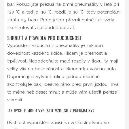
bar. Pokud jste přezuli na zimní pneumatiky v létě při
+20 °C a teď je -10 °C, rozdíl je 30 °C, tedy potenciální
ztráta 0,3 baru. Proto je po přezutí nutné tlak vždy
zkontrolovat a případně upravit.
SHRNUTÍ A PRAVIDLA PRO BUDOUCNOST
Vypouštění vzduchu z pneumatiky je základní
dovednost každého řidiče. Klíčem je přesnost a
trpělivost. Nepodceňujte malé rozdíly v tlaku, ty mají
velký vliv na bezpečnost a ekonomiku vašeho auta.
Doporučuji si vytvořit rutinu: jednou měsíčně
zkontrolujte tlak, ideálně ráno před první jízdou. Trvá
to méně než deset minut a může vám ušetřit peníze i
starosti.
JAK RYCHLE MOHU VYPUSTIT VZDUCH Z PNEUMATIKY?
Rychlost vypouštění závisí na velikosti otvoru ve