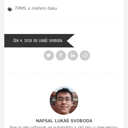
TPMS a měření tlaku
ČEN 4, 2026
OD
LUKÁŠ SVOBODA
NAPSAL LUKÁŠ SVOBODA
Pracuji jako odborník na automobily a rád píšu o pneuservisu.