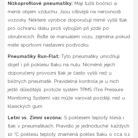
Nízkoprofilové pneumatiky:
Mají tužší bočnici a
menší objem vzduchu. Jsou citlivější na nerovnosti
vozovky. Některé výrobce doporučují mírně vyšší tlak
pro ochranu disku proti výbojům při jízdě po
obrubnících. Řiďte se manuálem vozu, zejména pokud
máte sportovní nastavení podvozku.
Pneumatiky Run-Flat:
Tyto pneumatiky umožňují
dojet i při poklesu tlaku na nulu. Nicméně jejich
doporučený provozní tlak je často vyšší než u
běžných pneumatik. Pravidelná kontrola je u nich
ještě důležitější, protože systém TPMS (Tire Pressure
Monitoring System) vás může varovat později, než u
klasických gum.
Letní vs. Zimní sezóna:
S poklesem teploty klesá i
tlak v pneumatikách. Pravidlo je jednoduché: každých
10 °C poklesu teploty znamená pokles tlaku o cca 0,1