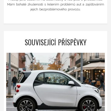
Mám bohaté zkušenosti s řešením problémů aut a zajišťováním
jejich bezproblémového provozu.
SOUVISEJÍCÍ PŘÍSPĚVKY