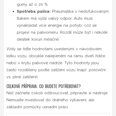
gumy až o 20 %.
Spotřeba paliva:
Pneumatika s nedofukovaným
tlakem má vyšší valivý odpor. Auto musí
vynakládat více energie na pohyb, což se
projeví na palivoměru. Rozdíl může být i několik
desítek korun měsíčně.
Vždy se řiďte hodnotami uvedenými v návodovém
listku vozu, obvykle nalepeném na rámu dveří řidiče
nebo v krytu palivové nádrže. Tyto hodnoty jsou
často rozděleny podle zatížení vozu (např. poloviční
vs. plné zatížení).
CELKOVÁ PŘÍPRAVA: CO BUDETE POTŘEBOVAT?
Než začnete cokoli odšroucovat, připravte si nástroje.
Nemusíte investovat do drahého vybavení, ale
základní pomůcky usnadní práci.