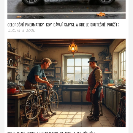
CELOROČNÍ PNEUMATIKY: KDY DÁVAJÍ SMYSL A KDE JE SKUTEČNĚ POUŽÍT?
dubna 4 2026