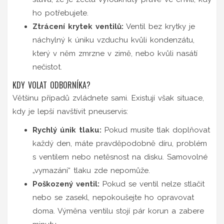
ho potřebujete.
Ztrácení krytek ventilů:
Ventil bez krytky je
náchylný k úniku vzduchu kvůli kondenzátu,
který v něm zmrzne v zimě, nebo kvůli nasátí
nečistot.
KDY VOLAT ODBORNÍKA?
Většinu případů zvládnete sami. Existují však situace,
kdy je lepší navštívit pneuservis:
Rychlý únik tlaku:
Pokud musíte tlak doplňovat
každý den, máte pravděpodobně díru, problém
s ventilem nebo netěsnost na disku. Samovolné
„vymazání“ tlaku zde nepomůže.
Poškozený ventil:
Pokud se ventil nelze stlačit
nebo se zasekl, nepokoušejte ho opravovat
doma. Výměna ventilu stojí pár korun a zabere