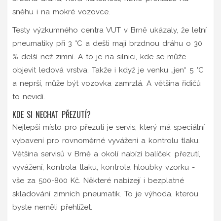
sněhu i na mokré vozovce.
Testy výzkumného centra VUT v Brně ukázaly, že letní
pneumatiky při 3 °C a dešti mají brzdnou dráhu o 30
% delší než zimní. A to je na silnici, kde se může
objevit ledová vrstva. Takže i když je venku „jen“ 5 °C
a neprší, může být vozovka zamrzlá. A většina řidičů
to nevidí.
KDE SI NECHAT PŘEZUTÍ?
Nejlepší místo pro přezutí je servis, který má speciální
vybavení pro rovnoměrné vyvážení a kontrolu tlaku.
Většina servisů v Brně a okolí nabízí balíček: přezutí,
vyvážení, kontrola tlaku, kontrola hloubky vzorku -
vše za 500-800 Kč. Některé nabízejí i bezplatné
skladování zimních pneumatik. To je výhoda, kterou
byste neměli přehlížet.