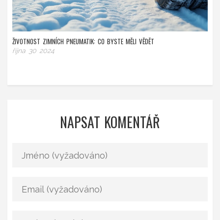
ŽIVOTNOST ZIMNÍCH PNEUMATIK: CO BYSTE MĚLI VĚDĚT
října 30 2024
NAPSAT KOMENTÁŘ