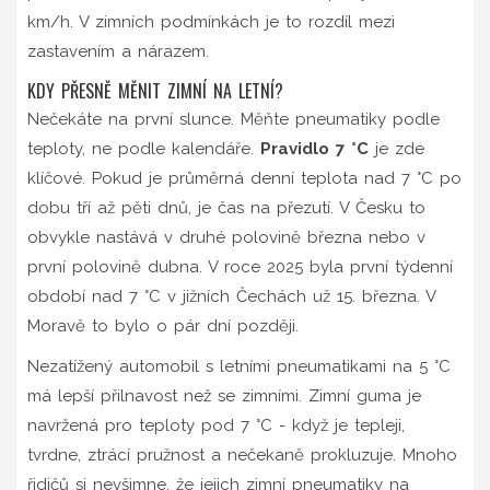
km/h. V zimních podmínkách je to rozdíl mezi
zastavením a nárazem.
KDY PŘESNĚ MĚNIT ZIMNÍ NA LETNÍ?
Nečekáte na první slunce. Měňte pneumatiky podle
teploty, ne podle kalendáře.
Pravidlo 7 °C
je zde
klíčové. Pokud je průměrná denní teplota nad 7 °C po
dobu tří až pěti dnů, je čas na přezutí. V Česku to
obvykle nastává v druhé polovině března nebo v
první polovině dubna. V roce 2025 byla první týdenní
období nad 7 °C v jižních Čechách už 15. března. V
Moravě to bylo o pár dní později.
Nezatížený automobil s letními pneumatikami na 5 °C
má lepší přilnavost než se zimními. Zimní guma je
navržená pro teploty pod 7 °C - když je tepleji,
tvrdne, ztrácí pružnost a nečekaně prokluzuje. Mnoho
řidičů si nevšimne, že jejich zimní pneumatiky na