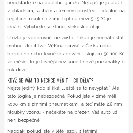
neodkládejte na podlahu garáže. Nejlepší je je uložit
v chladném, suchém a temném prostředí - ideálně na
regálech, nikoli na zemi. Teplota mezi 5-15 °C je
ideální. Vyhýbejte se slunci, vlhkosti a oleji.
Uložte je vodorovně, ne zvisle. Pokud je necháte stát,
mohou ztratit tvar. Většina servisů v Česku nabízí
bezplatné nebo levné skladování - stojí jen 50-100 Kč
za měsíc. To je levnější než koupit nové pneumatiky o
rok dříve.
KDYŽ SE VÁM TO NECHCE MĚNIT - CO DĚLAT?
Nejste jediný, kdo si říká: „Ještě se to nevyplatí.“ Ale
tato logika je nebezpečná. Pokud jste v zimě měli
5000 km s zimními pneumatikami, a teď máte 2,8 mm
hloubky vzorku - nečekáte na březen. Váš auto už
není bezpečné.
Naopak: pokud jste v létě jezdili s letními