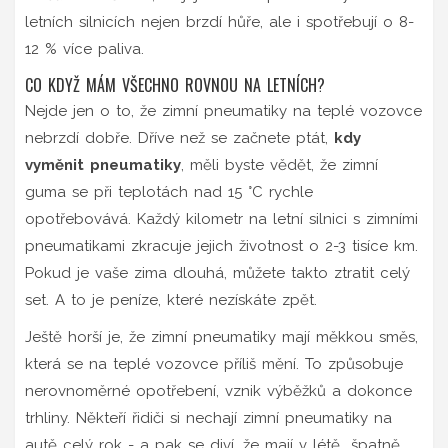
letních silnicích nejen brzdí hůře, ale i spotřebují o 8-
12 % více paliva.
CO KDYŽ MÁM VŠECHNO ROVNOU NA LETNÍCH?
Nejde jen o to, že zimní pneumatiky na teplé vozovce
nebrzdí dobře. Dříve než se začnete ptát,
kdy
vyměnit pneumatiky
, měli byste vědět, že zimní
guma se při teplotách nad 15 °C rychle
opotřebovává. Každý kilometr na letní silnici s zimními
pneumatikami zkracuje jejich životnost o 2-3 tisíce km.
Pokud je vaše zima dlouhá, můžete takto ztratit celý
set. A to je peníze, které nezískáte zpět.
Ještě horší je, že zimní pneumatiky mají měkkou směs,
která se na teplé vozovce příliš mění. To způsobuje
nerovnoměrné opotřebení, vznik výběžků a dokonce
trhliny. Někteří řidiči si nechají zimní pneumatiky na
autě celý rok - a pak se diví, že mají v létě „špatně