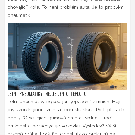
chovající“ kola. To není problém auta. Je to problém
pneumatik.
LETNÍ PNEUMATIKY: NEJDE JEN O TEPLOTU
Letní pneumatiky nejsou jen „opakem“ zimních. Mají
jiný vzorek, jinou směs a jinou strukturu. Při teplotách
pod 7 °C se jejich gumová hmota tvrdne, ztrácí
pružnost a nezachycuje vozovku. Výsledek? Větší
brzdná dráha, horší řiditelnost, riziko prokluzů na