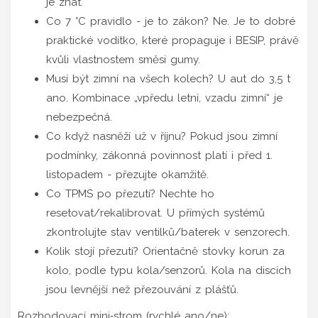
je znát.
Co 7 °C pravidlo - je to zákon? Ne. Je to dobré
praktické vodítko, které propaguje i BESIP, právě
kvůli vlastnostem směsi gumy.
Musí být zimní na všech kolech? U aut do 3,5 t
ano. Kombinace „vpředu letní, vzadu zimní“ je
nebezpečná.
Co když nasněží už v říjnu? Pokud jsou zimní
podmínky, zákonná povinnost platí i před 1.
listopadem - přezujte okamžitě.
Co TPMS po přezutí? Nechte ho
resetovat/rekalibrovat. U přímých systémů
zkontrolujte stav ventilků/baterek v senzorech.
Kolik stojí přezutí? Orientačně stovky korun za
kolo, podle typu kola/senzorů. Kola na discích
jsou levnější než přezouvání z plášťů.
Rozhodovací mini‑strom (rychlé ano/ne):