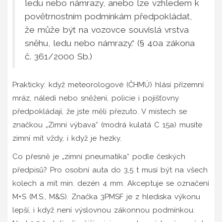
ledu nebo námrazy, anebo lze vzhledem k
povětrnostním podmínkám předpokládat,
že může být na vozovce souvislá vrstva
sněhu, ledu nebo námrazy.“ (§ 40a zákona
č. 361/2000 Sb.)
Prakticky: když meteorologové (ČHMÚ) hlásí přízemní
mráz, náledí nebo sněžení, policie i pojišťovny
předpokládají, že jste měli přezuto. V místech se
značkou „Zimní výbava“ (modrá kulatá C 15a) musíte
zimní mít vždy, i když je hezky.
Co přesně je „zimní pneumatika“ podle českých
předpisů? Pro osobní auta do 3,5 t musí být na všech
kolech a mít min. dezén 4 mm. Akceptuje se označení
M+S (M.S., M&S). Značka 3PMSF je z hlediska výkonu
lepší, i když není výslovnou zákonnou podmínkou.