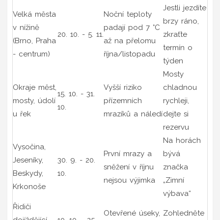
Jestli jezdíte
Velká města
Noční teploty
brzy ráno,
v nížině
padají pod 7 °C
20. 10. - 5. 11.
zkraťte
(Brno, Praha
až na přelomu
termín o
- centrum)
října/listopadu
týden
Mosty
Okraje měst,
Vyšší riziko
chladnou
15. 10. - 31.
mosty, údolí
přízemních
rychleji,
10.
u řek
mrazíků a náledí
dejte si
rezervu
Na horách
Vysočina,
První mrazy a
bývá
Jeseníky,
30. 9. - 20.
sněžení v říjnu
značka
Beskydy,
10.
nejsou výjimka
„Zimní
Krkonoše
výbava“
Řidiči
Otevřené úseky,
Zohledněte
dojíždějící
10. 10. - 25.