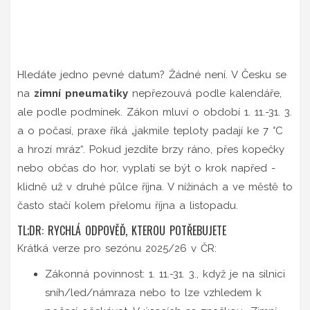
Hledáte jedno pevné datum? Žádné není. V Česku se
na
zimní pneumatiky
nepřezouvá podle kalendáře,
ale podle podmínek. Zákon mluví o období 1. 11.-31. 3.
a o počasí, praxe říká „jakmile teploty padají ke 7 °C
a hrozí mráz“. Pokud jezdíte brzy ráno, přes kopečky
nebo občas do hor, vyplatí se být o krok napřed -
klidně už v druhé půlce října. V nížinách a ve městě to
často stačí kolem přelomu října a listopadu.
TL;DR: RYCHLÁ ODPOVĚĎ, KTEROU POTŘEBUJETE
Krátká verze pro sezónu 2025/26 v ČR:
Zákonná povinnost: 1. 11.-31. 3., když je na silnici
sníh/led/námraza nebo to lze vzhledem k