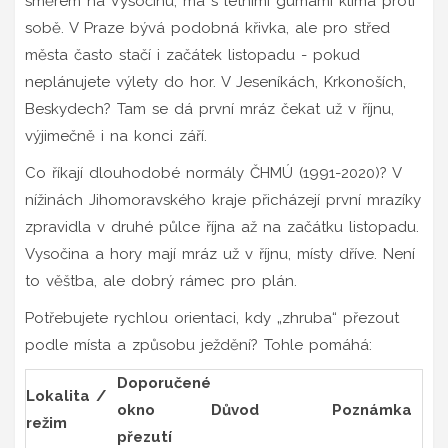
směrem na Vysočinu, má s letními gumami klima proti
sobě. V Praze bývá podobná křivka, ale pro střed
města často stačí i začátek listopadu - pokud
neplánujete výlety do hor. V Jeseníkách, Krkonoších,
Beskydech? Tam se dá první mráz čekat už v říjnu,
výjimečně i na konci září.
Co říkají dlouhodobé normály ČHMÚ (1991-2020)? V
nížinách Jihomoravského kraje přicházejí první mrazíky
zpravidla v druhé půlce října až na začátku listopadu.
Vysočina a hory mají mráz už v říjnu, místy dříve. Není
to věštba, ale dobrý rámec pro plán.
Potřebujete rychlou orientaci, kdy „zhruba“ přezout
podle místa a způsobu ježdění? Tohle pomáhá:
Doporučené
Lokalita /
okno
Důvod
Poznámka
režim
přezutí