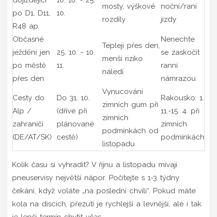
mosty, výškové
noční/raní
po D1, D11,
10.
rozdíly
jízdy
R48 ap.
Občasné
Nenechte
Tepleji přes den,
ježdění jen
25. 10. - 10.
se zaskočit
menší riziko
po městě
11.
ranní
náledí
přes den
námrazou
Vynucování
Cesty do
Do 31. 10.
Rakousko: 1.
zimních gum při
Alp /
(dříve při
11.-15. 4. při
zimních
zahraničí
plánované
zimních
podmínkách od
(DE/AT/SK)
cestě)
podmínkách
listopadu
Kolik času si vyhradit? V říjnu a listopadu mívají
pneuservisy největší nápor. Počítejte s 1-3 týdny
čekání, když voláte „na poslední chvíli“. Pokud máte
kola na discích, přezutí je rychlejší a levnější, ale i tak
je lepší termín chytit včas.