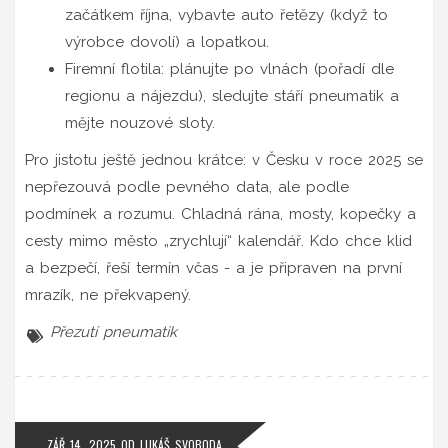
začátkem října, vybavte auto řetězy (když to
výrobce dovolí) a lopatkou.
Firemní flotila: plánujte po vlnách (pořadí dle
regionu a nájezdu), sledujte stáří pneumatik a
mějte nouzové sloty.
Pro jistotu ještě jednou krátce: v Česku v roce 2025 se
nepřezouvá podle pevného data, ale podle
podmínek a rozumu. Chladná rána, mosty, kopečky a
cesty mimo město „zrychlují“ kalendář. Kdo chce klid
a bezpečí, řeší termín včas - a je připraven na první
mrazík, ne překvapený.
Přezutí pneumatik
ZÁŘ 14, 2025
OD
LUKÁŠ SVOBODA