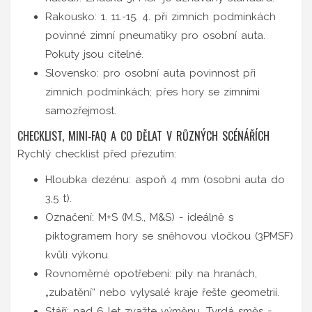
Rakousko: 1. 11.-15. 4. při zimních podmínkách
povinné zimní pneumatiky pro osobní auta.
Pokuty jsou citelné.
Slovensko: pro osobní auta povinnost při
zimních podmínkách; přes hory se zimními
samozřejmost.
CHECKLIST, MINI‑FAQ A CO DĚLAT V RŮZNÝCH SCÉNÁŘÍCH
Rychlý checklist před přezutím:
Hloubka dezénu: aspoň 4 mm (osobní auta do
3,5 t).
Označení: M+S (M.S., M&S) - ideálně s
piktogramem hory se sněhovou vločkou (3PMSF)
kvůli výkonu.
Rovnoměrné opotřebení: pily na hranách,
„zubatění“ nebo vylysalé kraje řešte geometrií.
Stáří: nad 6 let zvažte výměnu. Tvrdá směs =