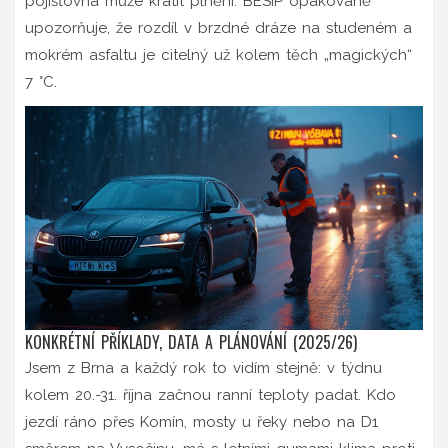
pojišťovna může krátit plnění. BESIP opakovaně
upozorňuje, že rozdíl v brzdné dráze na studeném a
mokrém asfaltu je citelný už kolem těch „magických“
7 °C.
KONKRÉTNÍ PŘÍKLADY, DATA A PLÁNOVÁNÍ (2025/26)
Jsem z Brna a každý rok to vidím stejně: v týdnu
kolem 20.-31. října začnou ranní teploty padat. Kdo
jezdí ráno přes Komín, mosty u řeky nebo na D1