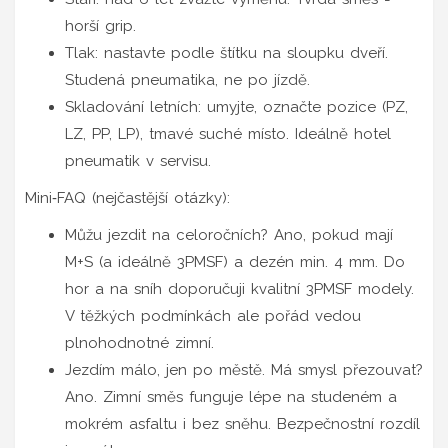
horší grip.
Tlak: nastavte podle štítku na sloupku dveří.
Studená pneumatika, ne po jízdě.
Skladování letních: umyjte, označte pozice (PZ,
LZ, PP, LP), tmavé suché místo. Ideálně hotel
pneumatik v servisu.
Mini‑FAQ (nejčastější otázky):
Můžu jezdit na celoročních? Ano, pokud mají
M+S (a ideálně 3PMSF) a dezén min. 4 mm. Do
hor a na sníh doporučuji kvalitní 3PMSF modely.
V těžkých podmínkách ale pořád vedou
plnohodnotné zimní.
Jezdím málo, jen po městě. Má smysl přezouvat?
Ano. Zimní směs funguje lépe na studeném a
mokrém asfaltu i bez sněhu. Bezpečnostní rozdíl