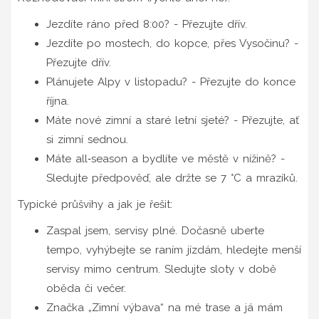
Jezdíte ráno před 8:00? - Přezujte dřív.
Jezdíte po mostech, do kopce, přes Vysočinu? -
Přezujte dřív.
Plánujete Alpy v listopadu? - Přezujte do konce
října.
Máte nové zimní a staré letní sjeté? - Přezujte, ať
si zimní sednou.
Máte all‑season a bydlíte ve městě v nížině? -
Sledujte předpověď, ale držte se 7 °C a mrazíků.
Typické průšvihy a jak je řešit:
Zaspal jsem, servisy plné. Dočasně uberte
tempo, vyhýbejte se raním jízdám, hledejte menší
servisy mimo centrum. Sledujte sloty v době
oběda či večer.
Značka „Zimní výbava“ na mé trase a já mám