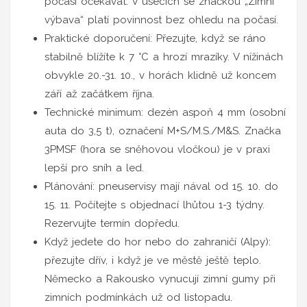
počasí očekávat. V úsecích se značkou „Zimní
výbava“ platí povinnost bez ohledu na počasí.
Praktické doporučení: Přezujte, když se ráno
stabilně blížíte k 7 °C a hrozí mrazíky. V nížinách
obvykle 20.-31. 10., v horách klidně už koncem
září až začátkem října.
Technické minimum: dezén aspoň 4 mm (osobní
auta do 3,5 t), označení M+S/M.S./M&S. Značka
3PMSF (hora se sněhovou vločkou) je v praxi
lepší pro sníh a led.
Plánování: pneuservisy mají nával od 15. 10. do
15. 11. Počítejte s objednací lhůtou 1-3 týdny.
Rezervujte termín dopředu.
Když jedete do hor nebo do zahraničí (Alpy):
přezujte dřív, i když je ve městě ještě teplo.
Německo a Rakousko vynucují zimní gumy při
zimních podmínkách už od listopadu.