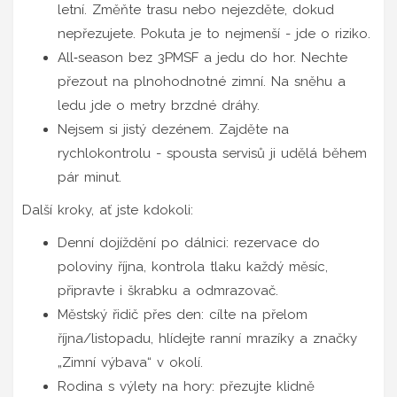
letní. Změňte trasu nebo nejezděte, dokud
nepřezujete. Pokuta je to nejmenší - jde o riziko.
All‑season bez 3PMSF a jedu do hor. Nechte
přezout na plnohodnotné zimní. Na sněhu a
ledu jde o metry brzdné dráhy.
Nejsem si jistý dezénem. Zajděte na
rychlokontrolu - spousta servisů ji udělá během
pár minut.
Další kroky, ať jste kdokoli:
Denní dojíždění po dálnici: rezervace do
poloviny října, kontrola tlaku každý měsíc,
připravte i škrabku a odmrazovač.
Městský řidič přes den: cílte na přelom
října/listopadu, hlídejte ranní mrazíky a značky
„Zimní výbava“ v okolí.
Rodina s výlety na hory: přezujte klidně