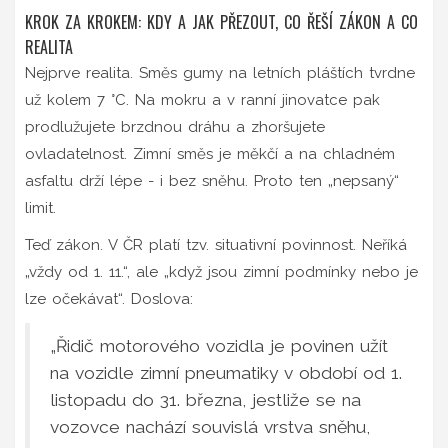
KROK ZA KROKEM: KDY A JAK PŘEZOUT, CO ŘEŠÍ ZÁKON A CO
REALITA
Nejprve realita. Směs gumy na letních pláštích tvrdne
už kolem 7 °C. Na mokru a v ranní jinovatce pak
prodlužujete brzdnou dráhu a zhoršujete
ovladatelnost. Zimní směs je měkčí a na chladném
asfaltu drží lépe - i bez sněhu. Proto ten „nepsaný“
limit.
Teď zákon. V ČR platí tzv. situativní povinnost. Neříká
„vždy od 1. 11.“, ale „když jsou zimní podmínky nebo je
lze očekávat“. Doslova:
„Řidič motorového vozidla je povinen užít
na vozidle zimní pneumatiky v období od 1.
listopadu do 31. března, jestliže se na
vozovce nachází souvislá vrstva sněhu,