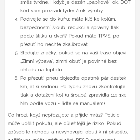
směs tvrdne, i když je dezén „papírově“ ok. DOT
kód vám prozradí týden/rok výroby.
Podívejte se do kufru
: máte klíč ke kolům,
bezpečnostní šroub, redukci a správný tlak
podle štítku u dveří? Pokud máte TPMS, po
přezutí ho nechte zkalibrovat.
Sledujte značky
: pokud se na vaší trase objeví
„Zimní výbava“, zimní obutí je povinné bez
ohledu na teplotu.
Po přezutí
: pneu dojezďte opatrně pár desítek
km, ať si sednou. Po týdnu znovu zkontrolujte
tlak a dotažení kol (u šroubů zpravidla 110-130
Nm podle vozu - řiďte se manuálem).
Co hrozí, když nepřezujete a přijde mráz? Policie
může udělit pokutu, ale důležitější je riziko. Pokud
způsobíte nehodu a nevyhovující obutí k ní přispělo,