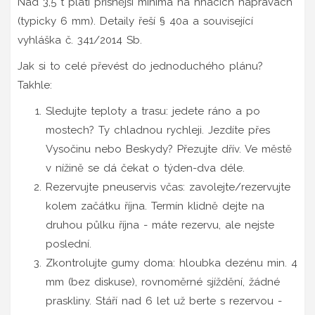
Nad 3,5 t platí přísnější minima na hnacích nápravách
(typicky 6 mm). Detaily řeší § 40a a související
vyhláška č. 341/2014 Sb.
Jak si to celé převést do jednoduchého plánu?
Takhle:
Sledujte teploty a trasu
: jedete ráno a po
mostech? Ty chladnou rychleji. Jezdíte přes
Vysočinu nebo Beskydy? Přezujte dřív. Ve městě
v nížině se dá čekat o týden-dva déle.
Rezervujte pneuservis včas
: zavolejte/rezervujte
kolem začátku října. Termín klidně dejte na
druhou půlku října - máte rezervu, ale nejste
poslední.
Zkontrolujte gumy doma
: hloubka dezénu min. 4
mm (bez diskuse), rovnoměrné sjíždění, žádné
praskliny. Stáří nad 6 let už berte s rezervou -