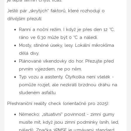
Ještě pár „skrytých“ faktorů, které rozhodují o
dřívějším přezutí:
Ranní a noční režim. I když je přes den 12 °C,
ráno ve 6:30 může být 0 °C a náledí.
Mosty, stíněné úseky, lesy. Lokální mikroklima
dělá divy.
Plánované víkendovky do hor. Přezujte před
prvním výjezdem, ne po něm.
Typ vozu a asistenty. Čtyřkolka není všelék -
pomůže rozjet, ale nezkrátí brzdnou dráhu na
studeném asfaltu.
Přeshraniční reality check (orientačně pro 2025):
Německo: „situativní“ povinnost - zimní gumy
musíte mít, když jsou zimní podmínky (sníh, led,
náledí). Značka 3PMSF je uznávaný standard.