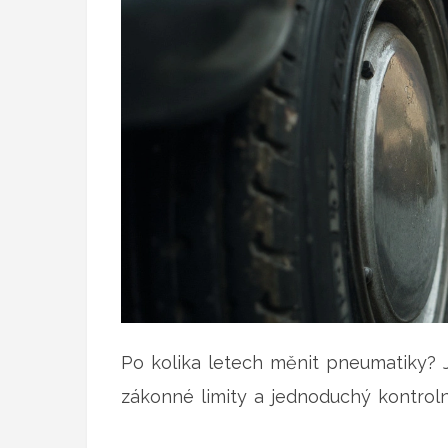
Po kolika letech měnit pneumatiky?
zákonné limity a jednoduchý kontroln