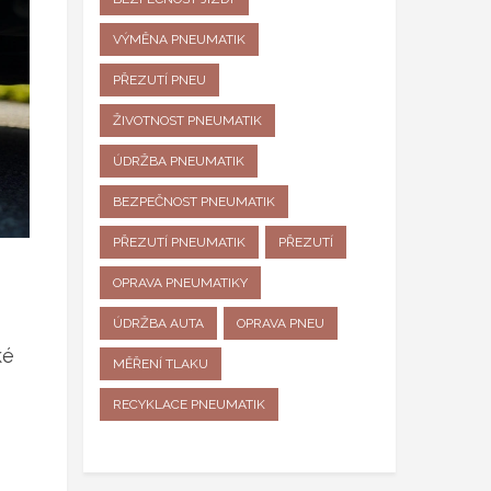
VÝMĚNA PNEUMATIK
PŘEZUTÍ PNEU
ŽIVOTNOST PNEUMATIK
ÚDRŽBA PNEUMATIK
BEZPEČNOST PNEUMATIK
PŘEZUTÍ PNEUMATIK
PŘEZUTÍ
OPRAVA PNEUMATIKY
ÚDRŽBA AUTA
OPRAVA PNEU
ké
MĚŘENÍ TLAKU
RECYKLACE PNEUMATIK