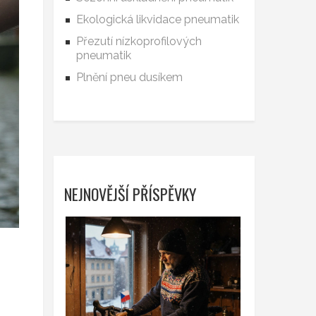
Ekologická likvidace pneumatik
Přezutí nízkoprofilových
pneumatik
Plnění pneu dusíkem
NEJNOVĚJŠÍ PŘÍSPĚVKY