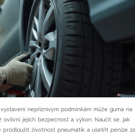
a vystavení nepříznivým podmínkám může guma na
vlivní jejich bezpečnost a výkon. Naučit se, jak
prodloužit životnost pneumatik a ušetřit peníze z