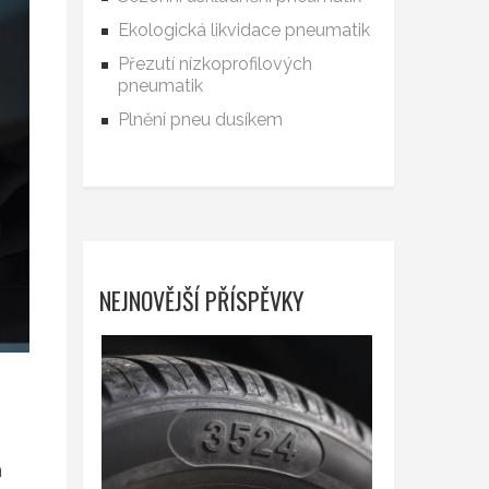
Ekologická likvidace pneumatik
Přezutí nízkoprofilových
pneumatik
Plnění pneu dusíkem
NEJNOVĚJŠÍ PŘÍSPĚVKY
a