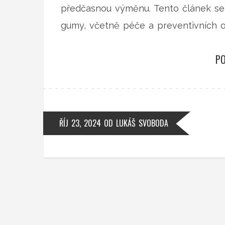
předčasnou výměnu. Tento článek se
gumy, včetně péče a preventivních op
PO
ŘÍJ 23, 2024
OD
LUKÁŠ SVOBODA