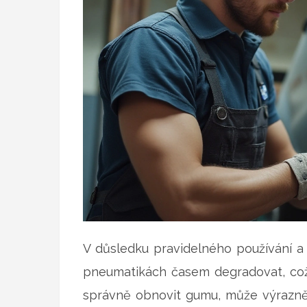
V důsledku pravidelného používání 
pneumatikách časem degradovat, což o
správně obnovit gumu, může výrazně 