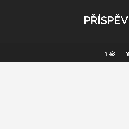
PŘÍSPĚV
O NÁS
O