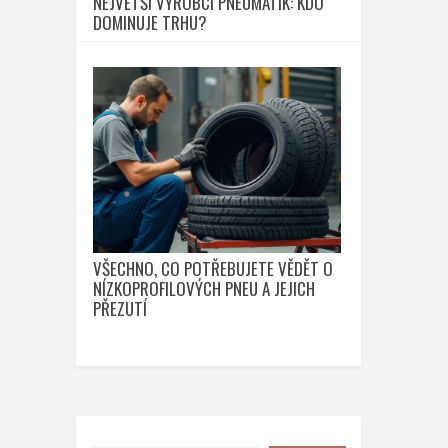
NEJVĚTŠÍ VÝROBCI PNEUMATIK: KDO
DOMINUJE TRHU?
VŠECHNO, CO POTŘEBUJETE VĚDĚT O
NÍZKOPROFILOVÝCH PNEU A JEJICH
PŘEZUTÍ