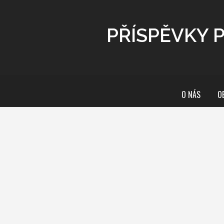
PŘÍSPĚVKY 
O NÁS
O