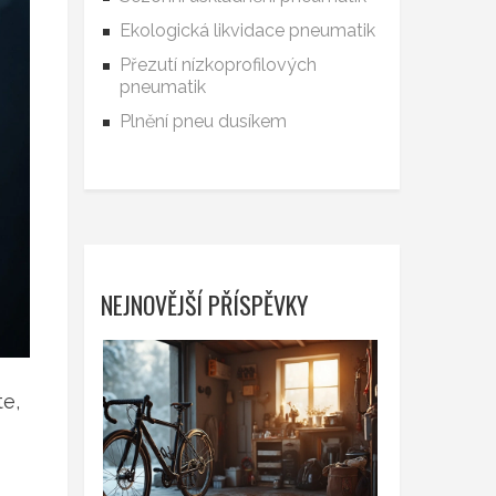
Ekologická likvidace pneumatik
Přezutí nízkoprofilových
pneumatik
Plnění pneu dusíkem
NEJNOVĚJŠÍ PŘÍSPĚVKY
te,