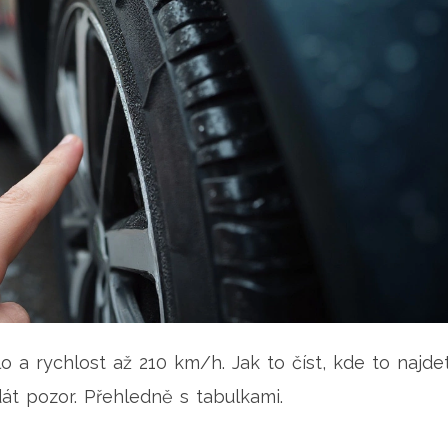
 a rychlost až 210 km/h. Jak to číst, kde to najde
át pozor. Přehledně s tabulkami.