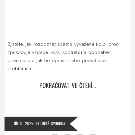
Zjistěte, jak rozpoznat špatně vyvážené kolo, proč
způsobuje vibrace, vyšší spotřebu a opotřebení
pneumatik a jak ho opravit nebo předcházet
problémům.
POKRAČOVAT VE ČTENÍ...
ŘÍJ 13, 2025
OD
LUKÁŠ SVOBODA