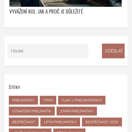
VYVÁŽENÍ KOL: JAK A PROČ JE DŮLEŽITÉ
ŠTÍTKY
PNEUMATIKY
TPMS
TLAK V PNEUMATIKÁCH
OZNAČENÍ PNEUMATIK
ZIMNÍ PNEUMATIKY
BEZPEČNOST
LETNÍ PNEUMATIKY
BEZPEČNOST JÍZDY