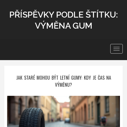
PŘÍSPĚVKY PODLE ŠTÍTKU:
VÝMĚNA GUM
Zobra
navig
JAK STARÉ MOHOU BÝT LETNÍ GUMY: KDY JE ČAS NA
VÝMĚNU?