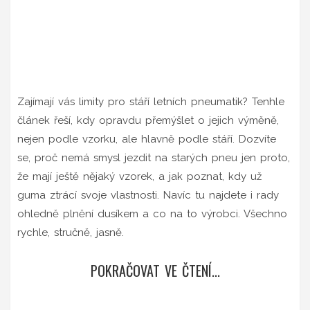
Zajímají vás limity pro stáří letních pneumatik? Tenhle
článek řeší, kdy opravdu přemýšlet o jejich výměně,
nejen podle vzorku, ale hlavně podle stáří. Dozvíte
se, proč nemá smysl jezdit na starých pneu jen proto,
že mají ještě nějaký vzorek, a jak poznat, kdy už
guma ztrácí svoje vlastnosti. Navíc tu najdete i rady
ohledně plnění dusíkem a co na to výrobci. Všechno
rychle, stručně, jasně.
POKRAČOVAT VE ČTENÍ...