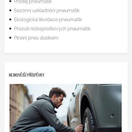
Prodej pneumatik
Sezónní uskladnění pneumatik
Ekologická likvidace pneumatik
Přezutí nízkoprofilových pneumatik
Plnění pneu dusíkem
NEJNOVĚJŠÍ PŘÍSPĚVKY