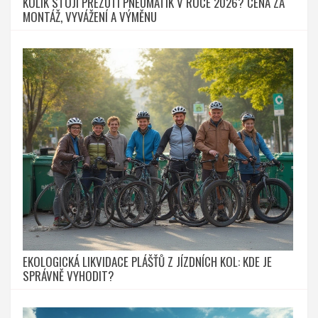
KOLIK STOJÍ PŘEZUTÍ PNEUMATIK V ROCE 2026? CENA ZA
MONTÁŽ, VYVÁŽENÍ A VÝMĚNU
EKOLOGICKÁ LIKVIDACE PLÁŠŤŮ Z JÍZDNÍCH KOL: KDE JE
SPRÁVNĚ VYHODIT?