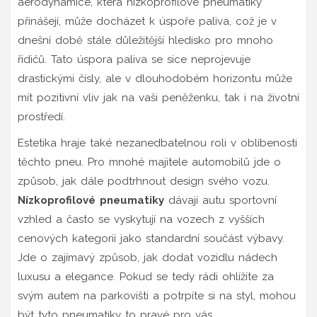
aerodynamice, která nízkoprofilové pneumatiky
přinášejí, může docházet k úspoře paliva, což je v
dnešní době stále důležitější hledisko pro mnoho
řidičů. Tato úspora paliva se sice neprojevuje
drastickými čísly, ale v dlouhodobém horizontu může
mít pozitivní vliv jak na vaši peněženku, tak i na životní
prostředí.
Estetika hraje také nezanedbatelnou roli v oblíbenosti
těchto pneu. Pro mnohé majitele automobilů jde o
způsob, jak dále podtrhnout design svého vozu.
Nízkoprofilové pneumatiky
dávají autu sportovní
vzhled a často se vyskytují na vozech z vyšších
cenových kategorií jako standardní součást výbavy.
Jde o zajímavý způsob, jak dodat vozidlu nádech
luxusu a elegance. Pokud se tedy rádi ohlížíte za
svým autem na parkovišti a potrpíte si na styl, mohou
být tyto pneumatiky to pravé pro vás.