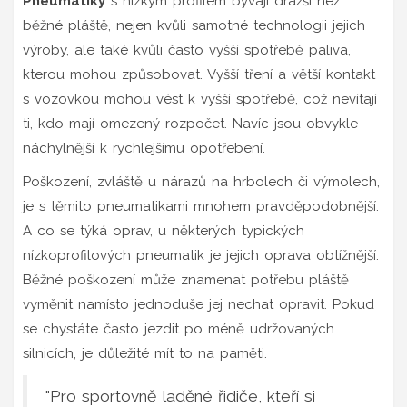
Pneumatiky
s nízkým profilem bývají dražší než
běžné pláště, nejen kvůli samotné technologii jejich
výroby, ale také kvůli často vyšší spotřebě paliva,
kterou mohou způsobovat. Vyšší tření a větší kontakt
s vozovkou mohou vést k vyšší spotřebě, což nevítají
ti, kdo mají omezený rozpočet. Navíc jsou obvykle
náchylnější k rychlejšímu opotřebení.
Poškození, zvláště u nárazů na hrbolech či výmolech,
je s těmito pneumatikami mnohem pravděpodobnější.
A co se týká oprav, u některých typických
nízkoprofilových pneumatik je jejich oprava obtížnější.
Běžné poškození může znamenat potřebu pláště
vyměnit namísto jednoduše jej nechat opravit. Pokud
se chystáte často jezdit po méně udržovaných
silnicích, je důležité mít to na paměti.
"Pro sportovně laděné řidiče, kteří si