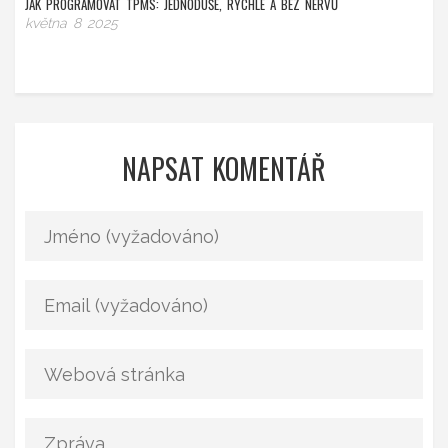
JAK PROGRAMOVAT TPMS: JEDNODUŠE, RYCHLE A BEZ NERVŮ
května 8 2025
NAPSAT KOMENTÁŘ