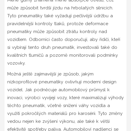
může způsobit tvrdší jízdu na hrbolatých silnicích.
Tyto pneumatiky také vyžadují pečlivější údržbu a
pravidelnější kontroly tlaků, protože deformace
pneumatiky může způsobit ztrátu kontroly nad
vozidlem. Odborníci často doporučují, aby řidiči, kteří
si vybírají tento druh pneumatik, investovali také do
kvalitních tlumičů a pozorně monitorovali podmínky
vozovky.
Možná ještě zajímavější je způsob, jakým
nízkoprofilové pneumatiky ovlivňují moderní design
vozidel. Jak podněcuje automobilový průmysl k
inovaci, výrobci vyvíjejí vozy, které maximalizují výhody
těchto pneumatik, včetně snížení váhy vozidla a
využití pokročilých materiálů pro karosérii. Tyto změny
vedou nejen ke zvýšení výkonu, ale také k větší
efektivitě spotřeby paliva. Automobiloví nadšenci se