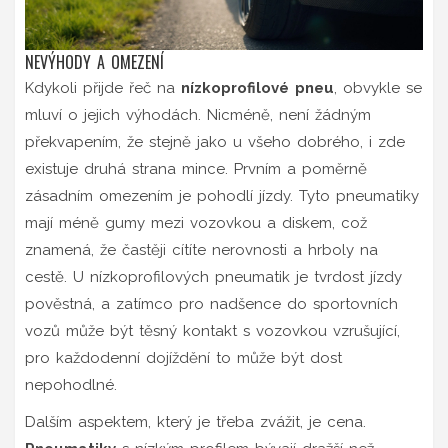
NEVÝHODY A OMEZENÍ
Kdykoli přijde řeč na
nízkoprofilové pneu
, obvykle se
mluví o jejich výhodách. Nicméně, není žádným
překvapením, že stejně jako u všeho dobrého, i zde
existuje druhá strana mince. Prvním a poměrně
zásadním omezením je pohodlí jízdy. Tyto pneumatiky
mají méně gumy mezi vozovkou a diskem, což
znamená, že častěji cítíte nerovnosti a hrboly na
cestě. U nízkoprofilových pneumatik je tvrdost jízdy
pověstná, a zatímco pro nadšence do sportovních
vozů může být těsný kontakt s vozovkou vzrušující,
pro každodenní dojíždění to může být dost
nepohodlné.
Dalším aspektem, který je třeba zvážit, je cena.