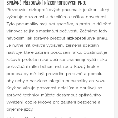
SPRÁVNÉ PŘEZOUVÁNÍ NÍZKOPROFILOVÝCH PNEU
Přezouvání nízkoprofilových pneumatik je úkon, který
vyžaduje pozornost k detailům a určitou dovednost.
Tyto pneumatiky mají svá specifika, a proto je důležité
věnovat se jim s maximální pečlivostí. Začněme tedy
návodem, jak správně přezout
nízkoprofilové pneu
.
Je nutné mít kvalitní vybavení, zejména speciální
nástroje, které zabrání poškození ráfku. Opatrnost je
klíčová, protože nízké bočnice znamenají vyšší riziko
poškrábání ráfku během instalace. Každý krok v
procesu by měl být prováděn precizně a pomalu,
aby nebyla narušena integrita pneumatiky ani vozu.
Když se věnuje pozornost detailům a používají se
správné techniky, můžete dosáhnout optimálního
vyvážení, což je klíčové pro zajištění bezpečné a
příjemné jízdy.