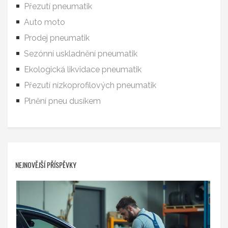
Přezutí pneumatik
Auto moto
Prodej pneumatik
Sezónní uskladnění pneumatik
Ekologická likvidace pneumatik
Přezutí nízkoprofilových pneumatik
Plnění pneu dusíkem
NEJNOVĚJŠÍ PŘÍSPĚVKY