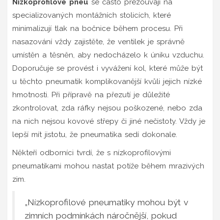
Nízkoprofilové pneu
se často přezouvají na
specializovaných montážních stolicích, které
minimalizují tlak na bočnice během procesu. Při
nasazování vždy zajistěte, že ventilek je správně
umístěn a těsněn, aby nedocházelo k úniku vzduchu.
Doporučuje se provést i vyvážení kol, které může být
u těchto pneumatik komplikovanější kvůli jejich nízké
hmotnosti. Při přípravě na přezutí je důležité
zkontrolovat, zda ráfky nejsou poškozené, nebo zda
na nich nejsou kovové střepy či jiné nečistoty. Vždy je
lepší mít jistotu, že pneumatika sedí dokonale.
Někteří odborníci tvrdí, že s nízkoprofilovými
pneumatikami mohou nastat potíže během mrazivých
zim.
„Nízkoprofilové pneumatiky mohou být v
zimních podmínkách náročnější, pokud