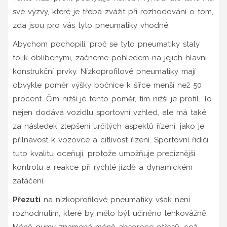
své výzvy, které je třeba zvážit při rozhodování o tom,
zda jsou pro vás tyto pneumatiky vhodné.
Abychom pochopili, proč se tyto pneumatiky staly
tolik oblíbenými, začneme pohledem na jejich hlavní
konstrukční prvky. Nízkoprofilové pneumatiky mají
obvykle poměr výšky bočnice k šířce menší než 50
procent. Čím nižší je tento poměr, tím nižší je profil. To
nejen dodává vozidlu sportovní vzhled, ale má také
za následek zlepšení určitých aspektů řízení, jako je
přilnavost k vozovce a citlivost řízení. Sportovní řidiči
tuto kvalitu oceňují, protože umožňuje preciznější
kontrolu a reakce při rychlé jízdě a dynamickém
zatáčení.
Přezutí
na nízkoprofilové pneumatiky však není
rozhodnutím, které by mělo být učiněno lehkovážně.
Méně gumy znamená méně absorpce otřesů, což