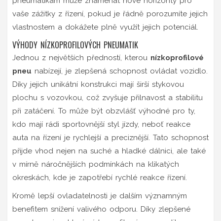
pneumatikám může znamenat nové horizonty pro
vaše zážitky z řízení, pokud je řádně porozumíte jejich
vlastnostem a dokážete plně využít jejich potenciál.
VÝHODY NÍZKOPROFILOVÝCH PNEUMATIK
Jednou z největších předností, kterou
nízkoprofilové
pneu
nabízejí, je zlepšená schopnost ovládat vozidlo.
Díky jejich unikátní konstrukci mají širší stykovou
plochu s vozovkou, což zvyšuje přilnavost a stabilitu
při zatáčení. To může být obzvlášť výhodné pro ty,
kdo mají rádi sportovnější styl jízdy, neboť reakce
auta na řízení je rychlejší a preciznější. Tato schopnost
přijde vhod nejen na suché a hladké dálnici, ale také
v mírně náročnějších podmínkách na klikatých
okreskách, kde je zapotřebí rychlé reakce řízení.
Kromě lepší ovladatelnosti je dalším významným
benefitem snížení valivého odporu. Díky zlepšené