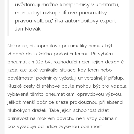
uvědomují možné kompromisy v komfortu,
mohou být nízkoprofilové pneumatiky
pravou volbou," říká automobilový expert
Jan Novák.
Nakonec, nízkoprofilové pneumatiky nemusí být
vhodné do každého počasí či terénu. Při výběru
pneumatik může být rozhodující nejen jejich design či
jízda, ale také vznikající situace, kdy terén nebo
povětrnostní podmínky vyžadují univerzálnější přístup.
Kluzké cesty či sněhové boule mohou být pro vozidla
vybavená těmito pneumatikami opravdovou výzvou,
jelikož menší bočnice snáze proklouznou při absenci
hlubokých drážek. Také jejich schopnost držet
přilnavost na mokrém povrchu není vždy optimální,
což vyžaduje od řidiče zvýšenou opatrnost.