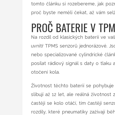
tomto článku si rozebereme, jak pozn
proč byste neměli čekat, až vám sel
PROČ BATERIE V TP
Na rozdíl od klasických baterií ve va
uvnitř
TPMS senzorů
jednorázové. Jso
nebo specializované cylindrické článk
posílat rádiový signál s daty o tlaku
otočení kola.
Životnost těchto baterií se pohybuj
slibují až 12 let, ale reálná životnost
častěji se kolo otáčí, tím častěji senzo
rozdíly, které pneumatiky zažívají bě