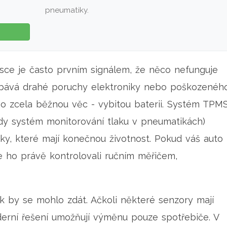
pneumatiky.
desce je často prvním signálem, že něco nefunguje
obává drahé poruchy elektroniky nebo poškozenéh
 o zcela běžnou věc - vybitou baterii. Systém
TPM
edy systém monitorování tlaku v pneumatikách
)
ky, které mají konečnou životnost. Pokud váš auto
te ho právě kontrolovali ručním měřičem,
ak by se mohlo zdát. Ačkoli některé senzory mají
erní řešení umožňují výměnu pouze spotřebiče. V