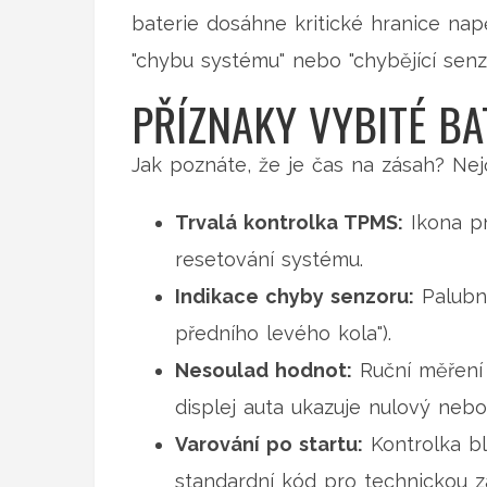
baterie dosáhne kritické hranice nap
"chybu systému" nebo "chybějící senzor
PŘÍZNAKY VYBITÉ BA
Jak poznáte, že je čas na zásah? Nejč
Trvalá kontrolka TPMS:
Ikona pn
resetování systému.
Indikace chyby senzoru:
Palubní
předního levého kola").
Nesoulad hodnot:
Ruční měření t
displej auta ukazuje nulový nebo
Varování po startu:
Kontrolka bli
standardní kód pro technickou zá