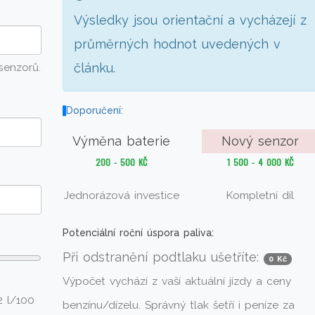
Výsledky jsou orientační a vycházejí z
průměrných hodnot uvedených v
článku.
senzorů.
Doporučení:
Výměna baterie
Nový senzor
200 - 500 KČ
1 500 - 4 000 KČ
Jednorázová investice
Kompletní díl
Potenciální roční úspora paliva:
Při odstranění podtlaku ušetříte:
0 Kč
Výpočet vychází z vaší aktuální jízdy a ceny
2 l/100
benzínu/dízelu. Správný tlak šetří i peníze za