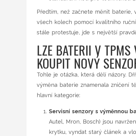
Předtím, než začnete měnit baterie, v
všech kolech pomocí kvalitního ručn
stále protestuje, jde s největší prav
LZE BATERII V TPMS
KOUPIT NOVÝ SENZO
Tohle je otázka, která dělí názory. 
výměna baterie znamenala zničení těs
hlavní kategorie:
Servisní senzory s výměnnou bat
Autel, Mron, Bosch) jsou navržen
krytku, vyndat starý článek a vlo