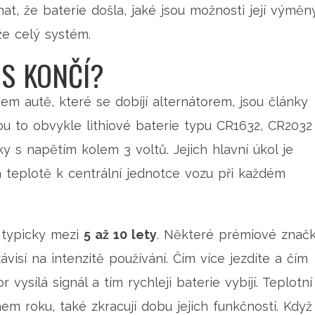
at, že baterie došla, jaké jsou možnosti její výměn
že celý systém.
MS KONČÍ?
šem autě, které se dobíjí alternátorem, jsou články
u to obvykle lithiové baterie typu CR1632, CR2032
y s napětím kolem 3 voltů. Jejich hlavní úkol je
 a teplotě k centrální jednotce vozu při každém
e typicky mezi
5 až 10 lety
. Některé prémiové znač
 závisí na intenzitě používání. Čím více jezdíte a čím
r vysílá signál a tím rychleji baterie vybíjí. Teplotní
hem roku, také zkracují dobu jejich funkčnosti. Když