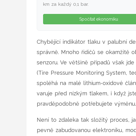
km za každý 0,1 bar.
Spočítat ekonomiku
Chybějící indikátor tlaku v palubní 
správně. Mnoho řidičů se okamžitě 
senzoru. Ve většině případů však jde
(
Tire Pressure Monitoring System, t
spoléhá na malé lithium-oxidové člán
varuje před nízkým tlakem, i když js
pravděpodobně potřebujete výměnu.
Není to zdaleka tak složitý proces, j
pevně zabudovanou elektroniku, mod