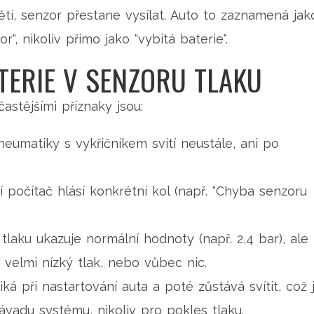
ětí, senzor přestane vysílat. Auto to zaznamená jak
", nikoliv přímo jako "vybitá baterie".
TERIE V SENZORU TLAKU
astějšími příznaky jsou:
eumatiky s vykřičníkem svítí neustále, ani po
 počítač hlásí konkrétní kol (např. "Chyba senzoru
laku ukazuje normální hodnoty (např. 2,4 bar), ale
 velmi nízký tlak, nebo vůbec nic.
ká při nastartování auta a poté zůstává svítit, což 
vadu systému, nikoliv pro pokles tlaku.