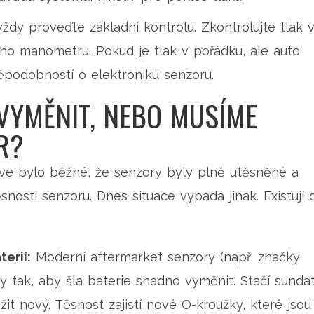
ždy proveďte základní kontrolu. Zkontrolujte tlak 
ího manometru. Pokud je tlak v pořádku, ale auto
děpodobností o elektroniku senzoru.
 VYMĚNIT, NEBO MUSÍME
R?
Dříve bylo běžné, že senzory byly plně utěsněné a
nosti senzoru. Dnes situace vypadá jinak. Existují 
erií:
Moderní aftermarket senzory (např. značky
y tak, aby šla baterie snadno vyměnit. Stačí sunda
žit nový. Těsnost zajistí nové O-kroužky, které jsou