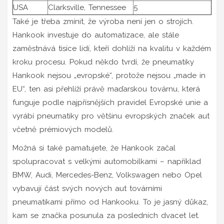
USA
Clarksville, Tennessee
5
Také je třeba zmínit, že výroba není jen o strojích.
Hankook investuje do automatizace, ale stále
zaměstnává tisíce lidí, kteří dohlíží na kvalitu v každém
kroku procesu. Pokud někdo tvrdí, že pneumatiky
Hankook nejsou „evropské“, protože nejsou „made in
EU“, ten asi přehlíží právě maďarskou továrnu, která
funguje podle najpřísnějších pravidel Evropské unie a
vyrábí pneumatiky pro většinu evropských značek aut
včetně prémiových modelů.
Možná si také pamatujete, že Hankook začal
spolupracovat s velkými automobilkami – například
BMW, Audi, Mercedes-Benz, Volkswagen nebo Opel
vybavují část svých nových aut továrními
pneumatikami přímo od Hankooku. To je jasný důkaz,
kam se značka posunula za posledních dvacet let.