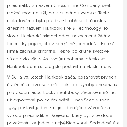
pneumatiky s názvem Chosun Tire Company, svět
možná moc netušil, co z ní jednou vyroste. Tahle
malá továrna byla předzvěstí obří společnosti s
dnešním názvem Hankook Tire & Technology. To
slovo „Hankook“ mimochodem neznamená žádný
technický pojem, ale v korejštině jednoduše „Koreu“.
Firma začínala skromně. Těsně po druhé světové
válce bylo vše v Asii vzhůru nohama, přesto se
Hankook pomalu, ale jistě postavil na vlastní nohy.
V 60. a 70. letech Hankook začal dosahovat prvních
úspěchů a brzo se rozšířil také do výroby pneumatik
pro osobní auta, trucky i autobusy. Začátkem 80. let
už exportoval po celém světě – například v roce
1979 postavil jeden z nejmodernějších závodů na
výrobu pneumatik v Daejeonu, který byl v té době
považován za jeden z největších v Asii. Sedmdesátá a