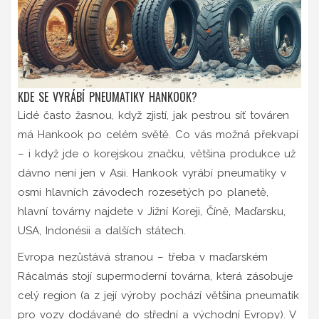
KDE SE VYRÁBÍ PNEUMATIKY HANKOOK?
Lidé často žasnou, když zjistí, jak pestrou síť továren
má Hankook po celém světě. Co vás možná překvapí
– i když jde o korejskou značku, většina produkce už
dávno není jen v Asii. Hankook vyrábí pneumatiky v
osmi hlavních závodech rozesetých po planetě,
hlavní továrny najdete v Jižní Koreji, Číně, Maďarsku,
USA, Indonésii a dalších státech.
Evropa nezůstává stranou – třeba v maďarském
Rácalmás stojí supermoderní továrna, která zásobuje
celý region (a z její výroby pochází většina pneumatik
pro vozy dodávané do střední a východní Evropy). V