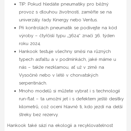
TIP: Pokud hledáte pneumatiky pro běžný
provoz s dlouhou životností, zaměřte se na
univerzály řady Kinergy nebo Ventus.
Při kontrolách pneumatik se podívejte na kód
výroby – čtyřčíslí typu „3624“ značí 36. týden
roku 2024.
Hankook testuje všechny směsi na různých
typech asfaltu a v podmínkách, jaké máme u
nás – takže nezklamou, ať už v zimě na
Vysočině nebo v létě v chorvatských
serpentinách.
Mnoho modelů si můžete vybrat i s technologií
run-flat – ta umožní jet i s defektem ještě desítky
kilometrů, což ocení hlavně ti, kdo jezdí na delší
štreky bez rezervy.
Hankook také sází na ekologii a recyklovatelnost