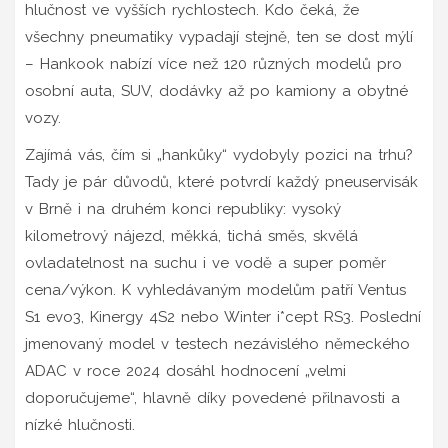
hlučnost ve vyšších rychlostech. Kdo čeká, že
všechny pneumatiky vypadají stejně, ten se dost mýlí
– Hankook nabízí více než 120 různých modelů pro
osobní auta, SUV, dodávky až po kamiony a obytné
vozy.
Zajímá vás, čím si „hankůky“ vydobyly pozici na trhu?
Tady je pár důvodů, které potvrdí každý pneuservisák
v Brně i na druhém konci republiky: vysoký
kilometrový nájezd, měkká, tichá směs, skvělá
ovladatelnost na suchu i ve vodě a super poměr
cena/výkon. K vyhledávaným modelům patří Ventus
S1 evo3, Kinergy 4S2 nebo Winter i*cept RS3. Poslední
jmenovaný model v testech nezávislého německého
ADAC v roce 2024 dosáhl hodnocení „velmi
doporučujeme“, hlavně díky povedené přilnavosti a
nízké hlučnosti.