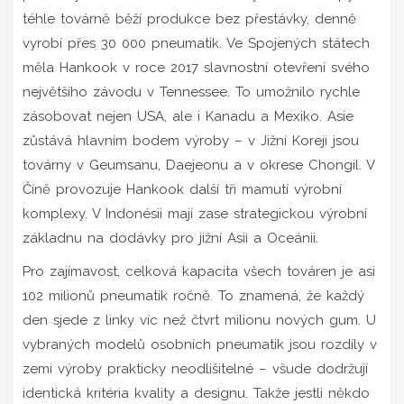
téhle továrně běží produkce bez přestávky, denně
vyrobí přes 30 000 pneumatik. Ve Spojených státech
měla Hankook v roce 2017 slavnostní otevření svého
největšího závodu v Tennessee. To umožnilo rychle
zásobovat nejen USA, ale i Kanadu a Mexiko. Asie
zůstává hlavním bodem výroby – v Jižní Koreji jsou
továrny v Geumsanu, Daejeonu a v okrese Chongil. V
Číně provozuje Hankook další tři mamutí výrobní
komplexy. V Indonésii mají zase strategickou výrobní
základnu na dodávky pro jižní Asii a Oceánii.
Pro zajímavost, celková kapacita všech továren je asi
102 milionů pneumatik ročně. To znamená, že každý
den sjede z linky víc než čtvrt milionu nových gum. U
vybraných modelů osobních pneumatik jsou rozdíly v
zemi výroby prakticky neodlišitelné – všude dodržují
identická kritéria kvality a designu. Takže jestli někdo