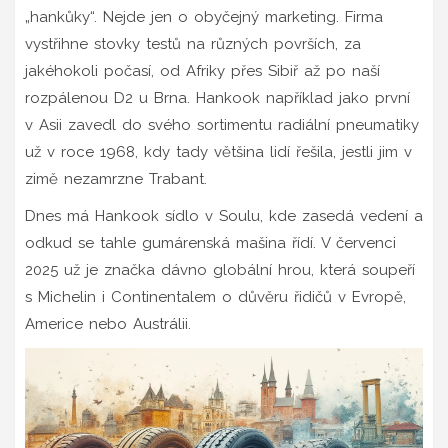
„hankůky“. Nejde jen o obyčejný marketing. Firma
vystřihne stovky testů na různých površích, za
jakéhokoli počasí, od Afriky přes Sibiř až po naší
rozpálenou D2 u Brna. Hankook například jako první
v Asii zavedl do svého sortimentu radiální pneumatiky
už v roce 1968, kdy tady většina lidí řešila, jestli jim v
zimě nezamrzne Trabant.
Dnes má Hankook sídlo v Soulu, kde zasedá vedení a
odkud se tahle gumárenská mašina řídí. V červenci
2025 už je značka dávno globální hrou, která soupeří
s Michelin i Continentalem o důvěru řidičů v Evropě,
Americe nebo Austrálii.