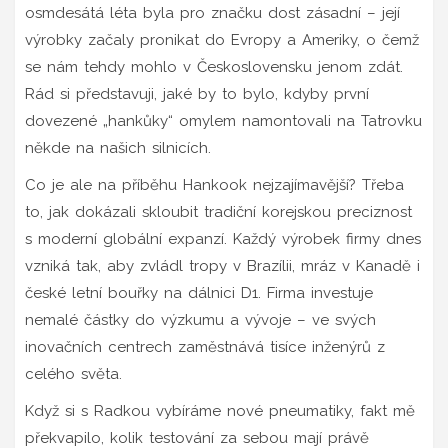
osmdesátá léta byla pro značku dost zásadní – její
výrobky začaly pronikat do Evropy a Ameriky, o čemž
se nám tehdy mohlo v Československu jenom zdát.
Rád si představuji, jaké by to bylo, kdyby první
dovezené „hankůky“ omylem namontovali na Tatrovku
někde na našich silnicích.
Co je ale na příběhu Hankook nejzajímavější? Třeba
to, jak dokázali skloubit tradiční korejskou preciznost
s moderní globální expanzí. Každý výrobek firmy dnes
vzniká tak, aby zvládl tropy v Brazílii, mráz v Kanadě i
české letní bouřky na dálnici D1. Firma investuje
nemalé částky do výzkumu a vývoje – ve svých
inovačních centrech zaměstnává tisíce inženýrů z
celého světa.
Když si s Radkou vybíráme nové pneumatiky, fakt mě
překvapilo, kolik testování za sebou mají právě