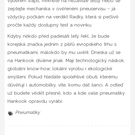
výběrem trápit, mrkněte na nezávislé testy nebo se
zeptejte mechanika v ověřeném pneuservisu – já
vždycky počkám na verdikt Radky, která si pečlivě
pročte každý dostupný test a novinku.
Kdyby někdo před padesáti lety řekl, že bude
korejská značka jedním z pilířů evropského trhu s
pneumatikami, málokdo by mu uvěřil. Dneska už se
na Hankook díváme jinak. Mají technologický náskok,
globální know-how, lokální výrobu i ekologické
smýšlení. Pokud hledáte spolehlivé obutí, kterému
důvěřují i automobilky, víte, komu dát šanci. A odteď
už budete vědět přesně, kdo a kde vaše pneumatiky
Hankook opravdu vyrábí.
Pneumatiky