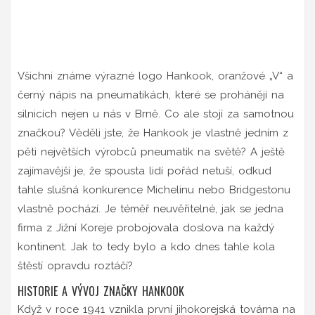
Všichni známe výrazné logo Hankook, oranžové „V“ a
černý nápis na pneumatikách, které se prohánějí na
silnicích nejen u nás v Brně. Co ale stojí za samotnou
značkou? Věděli jste, že Hankook je vlastně jedním z
pěti největších výrobců pneumatik na světě? A ještě
zajímavější je, že spousta lidí pořád netuší, odkud
tahle slušná konkurence Michelinu nebo Bridgestonu
vlastně pochází. Je téměř neuvěřitelné, jak se jedna
firma z Jižní Koreje probojovala doslova na každý
kontinent. Jak to tedy bylo a kdo dnes tahle kola
štěstí opravdu roztáčí?
HISTORIE A VÝVOJ ZNAČKY HANKOOK
Když v roce 1941 vznikla první jihokorejská továrna na