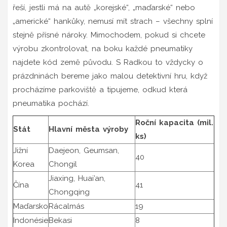
řeší, jestli má na autě „korejské“, „maďarské“ nebo
„americké“ hankůky, nemusí mít strach – všechny splní
stejně přísné nároky. Mimochodem, pokud si chcete
výrobu zkontrolovat, na boku každé pneumatiky
najdete kód země původu. S Radkou to vždycky o
prázdninách bereme jako malou detektivní hru, když
procházíme parkoviště a tipujeme, odkud která
pneumatika pochází.
Roční kapacita (mil.
Stát
Hlavní města výroby
ks)
Jižní
Daejeon, Geumsan,
40
Korea
Chongil
Jiaxing, Huai’an,
Čína
41
Chongqing
Maďarsko
Rácalmás
19
Indonésie
Bekasi
8