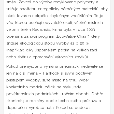
směsí. Zavedl do výroby recyklované polymery a
snižuje spotřebu energeticky náročných materiálů, aby
okolí továren netrpělo zbytečným znečištěním. To je
věc, kterou oceňují obyvatelé okolí, včetně místních
ve zmíněném Rácalmás. Firma byla v roce 2023
oceněna za svůj program „Eco-Value Chain“, který
snižuje ekologickou stopu výroby až o 20 %
(například díky úspornějším pecím na vulkanizaci
nebo sběru a zpracování výrobních zbytků).
Pokud přemýšlíte o výměně pneumatik, nedívejte se
jen na cizí jména – Hankook si svým poctivým
přístupem vydobyl silné místo na trhu. Výběr
konkrétního modelu záleží na stylu jízdy,
povětrnostních podmínkách i ročním období. Dobře
zkontrolujte rozměry podle technického průkazu a
doporučení výrobce auta. Pokud se budete s