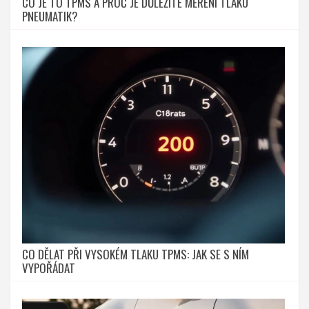
CO JE TO TPMS A PROČ JE DŮLEŽITÉ MĚŘENÍ TLAKU
PNEUMATIK?
CO DĚLAT PŘI VYSOKÉM TLAKU TPMS: JAK SE S NÍM
VYPOŘÁDAT