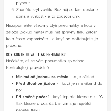
plynout.
Zapněte kryt ventilu. Bez něj se tam dostane
špína a vlhkost - a to způsobí únik.
Nezapomeňte: všechny čtyři pneumatiky a kolo v
záloze (pokud máte) musí mít správný tlak. Záložní
kolo často zapomínáte - a když ho potřebujete, je
prázdné.
KDY KONTROLOVAT TLAK PNEUMATIK?
Nečekáte, až se vám pneumatika zplochne.
Kontrolujte ji pravidelně:
Minimálně jednou za měsíc
- to je základ.
Před dlouhou jízdou
- i když jen na víkend do
hor.
Při změně počasí
- když teplota klesne o 10 °C,
tlak klesne o cca 0,1 bar. Zima je největší
nepřítel tlaku.