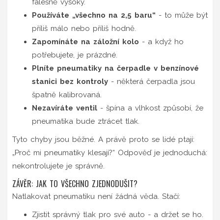
falešně vysoký.
Používáte „všechno na 2,5 baru“
- to může být
příliš málo nebo příliš hodně.
Zapomínáte na záložní kolo
- a když ho
potřebujete, je prázdné.
Plníte pneumatiky na čerpadle v benzínové
stanici bez kontroly
- některá čerpadla jsou
špatně kalibrovaná.
Nezavíráte ventil
- špína a vlhkost způsobí, že
pneumatika bude ztrácet tlak.
Tyto chyby jsou běžné. A právě proto se lidé ptají:
„Proč mi pneumatiky klesají?“ Odpověď je jednoduchá:
nekontrolujete je správně.
ZÁVĚR: JAK TO VŠECHNO ZJEDNODUŠIT?
Natlakovat pneumatiku není žádná věda. Stačí:
Zjistit správný tlak pro své auto - a držet se ho.