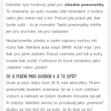
Důležité: tyto hodnoty platí pro
chladné pneumatiky
.
To znamená, že auto muselo stát minimálně 2 hodiny
nebo jelo méně než 2 km. Pokud jste právě jeli, tlak
bude vyšší - to je normální. Teplé pneumatiky měříte
jen pro srovnání, ne pro nastavení.
Nezapomeňte: přední a zadní nápravy mohou mít
různý tlak. Některá auta (např. BMW, Audi) mají i jiný
tlak pro plné zatížení. Pokud vezmete pět lidí a kufry,
musíte tlak zvýšit. V příručce to bývá označeno jako
„zatížení“ nebo „plnění“.
CO JE PLNĚNÍ PNEU DUSÍKEM A JE TO LEPŠÍ?
Dusík je plyn, který tvoří 78 % naší atmosféry. Plnění
pneumatik dusíkem znamená, že se z nich odstraní
vzduch a nahradí se čistým dusíkem (obvykle 95-98
% čistoty). Některé servisy to prodávají jako „premium“
službu za 300-500 Kč za kolo. Je to stojí za to?