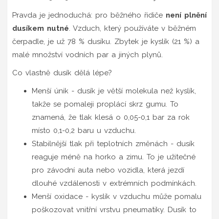
Pravda je jednoduchá: pro běžného řidiče
není plnění
dusíkem nutné
. Vzduch, který používáte v běžném
čerpadle, je už 78 % dusíku. Zbytek je kyslík (21 %) a
malé množství vodních par a jiných plynů.
Co vlastně dusík dělá lépe?
Menší únik - dusík je větší molekula než kyslík,
takže se pomaleji proplácí skrz gumu. To
znamená, že tlak klesá o 0,05-0,1 bar za rok
místo 0,1-0,2 baru u vzduchu.
Stabilnější tlak při teplotních změnách - dusík
reaguje méně na horko a zimu. To je užitečné
pro závodní auta nebo vozidla, která jezdí
dlouhé vzdálenosti v extrémních podmínkách.
Menší oxidace - kyslík v vzduchu může pomalu
poškozovat vnitřní vrstvu pneumatiky. Dusík to