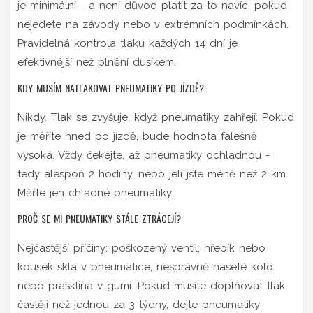
je minimální - a není důvod platit za to navíc, pokud
nejedete na závody nebo v extrémních podmínkách.
Pravidelná kontrola tlaku každých 14 dní je
efektivnější než plnění dusíkem.
KDY MUSÍM NATLAKOVAT PNEUMATIKY PO JÍZDĚ?
Nikdy. Tlak se zvyšuje, když pneumatiky zahřejí. Pokud
je měříte hned po jízdě, bude hodnota falešně
vysoká. Vždy čekejte, až pneumatiky ochladnou -
tedy alespoň 2 hodiny, nebo jeli jste méně než 2 km.
Měřte jen chladné pneumatiky.
PROČ SE MI PNEUMATIKY STÁLE ZTRÁCEJÍ?
Nejčastější příčiny: poškozený ventil, hřebík nebo
kousek skla v pneumatice, nesprávně naseté kolo
nebo prasklina v gumi. Pokud musíte doplňovat tlak
častěji než jednou za 3 týdny, dejte pneumatiky