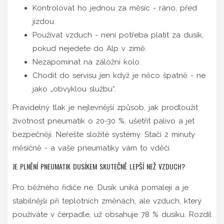
Kontrolovat ho jednou za měsíc - ráno, před
jízdou.
Používat vzduch - není potřeba platit za dusík,
pokud nejedete do Alp v zimě.
Nezapomínat na záložní kolo.
Chodit do servisu jen když je něco špatně - ne
jako „obvyklou službu“.
Pravidelný tlak je nejlevnější způsob, jak prodloužit
životnost pneumatik o 20-30 %, ušetřit palivo a jet
bezpečněji. Neřešte složité systémy. Stačí 2 minuty
měsíčně - a vaše pneumatiky vám to vděčí.
JE PLNĚNÍ PNEUMATIK DUSÍKEM SKUTEČNĚ LEPŠÍ NEŽ VZDUCH?
Pro běžného řidiče ne. Dusík uniká pomaleji a je
stabilnější při teplotních změnách, ale vzduch, který
používáte v čerpadle, už obsahuje 78 % dusíku. Rozdíl