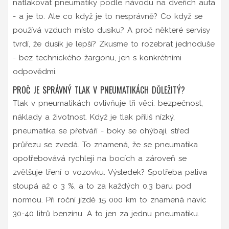
natlakovat pneumatiky podle návodu na dveřích auta
- a je to. Ale co když je to nesprávně? Co když se
používá vzduch místo dusíku? A proč některé servisy
tvrdí, že dusík je lepší? Zkusme to rozebrat jednoduše
- bez technického žargonu, jen s konkrétními
odpovědmi.
PROČ JE SPRÁVNÝ TLAK V PNEUMATIKÁCH DŮLEŽITÝ?
Tlak v pneumatikách ovlivňuje tři věci: bezpečnost,
náklady a životnost. Když je tlak příliš nízký,
pneumatika se přetváří - boky se ohýbají, střed
průřezu se zvedá. To znamená, že se pneumatika
opotřebovává rychleji na bocích a zároveň se
zvětšuje tření o vozovku. Výsledek? Spotřeba paliva
stoupá až o 3 %, a to za každých 0,3 baru pod
normou. Při roční jízdě 15 000 km to znamená navíc
30-40 litrů benzínu. A to jen za jednu pneumatiku.