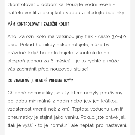
zkontrolovat u odborníka. Použijte vodní řešení -
natřete ventil a okraj kola vodou a hledejte bublinky.
MÁM KONTROLOVAT I ZÁLOŽNÍ KOLO?
Ano. Záložní kolo má většinou jiný tlak - často 3,0-4,0
baru. Pokud ho nikdy nekontrolujete, může být
prázdné, když ho potřebujete. Zkontrolujte ho
alespoň jednou za 6 měsíců - je to rychlé a může
vás zachránit před nouzovou situací.
CO ZNAMENÁ „CHLADNÉ PNEUMATIKY“?
Chladné pneumatiky jsou ty, které nebyly používány
po dobu minimálně 2 hodin nebo jely jen krátkou
vzdálenost (méně než 2 km). Teplota vzduchu uvnitř
pneumatiky je stejná jako venku. Pokud jste právě jeli,
tlak je vyšší - to je normální, ale neplatí pro nastavení.