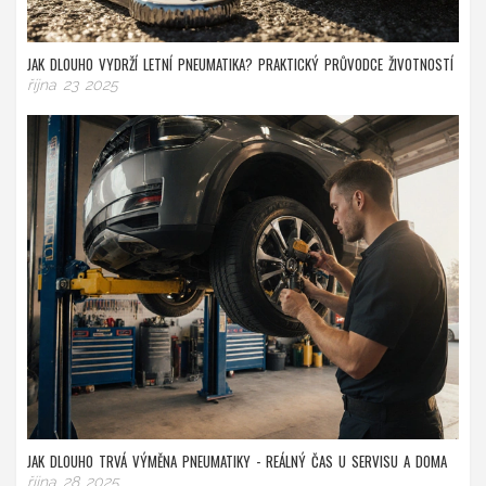
JAK DLOUHO VYDRŽÍ LETNÍ PNEUMATIKA? PRAKTICKÝ PRŮVODCE ŽIVOTNOSTÍ
října 23 2025
JAK DLOUHO TRVÁ VÝMĚNA PNEUMATIKY - REÁLNÝ ČAS U SERVISU A DOMA
října 28 2025