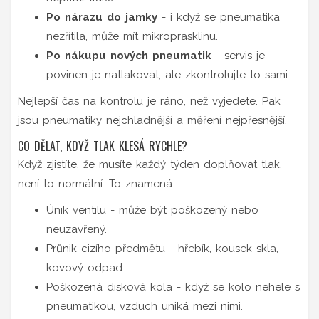
Po nárazu do jamky
- i když se pneumatika
nezřítila, může mít mikroprasklinu.
Po nákupu nových pneumatik
- servis je
povinen je natlakovat, ale zkontrolujte to sami.
Nejlepší čas na kontrolu je ráno, než vyjedete. Pak
jsou pneumatiky nejchladnější a měření nejpřesnější.
CO DĚLAT, KDYŽ TLAK KLESÁ RYCHLE?
Když zjistíte, že musíte každý týden doplňovat tlak,
není to normální. To znamená:
Únik ventilu - může být poškozený nebo
neuzavřený.
Průnik cizího předmětu - hřebík, kousek skla,
kovový odpad.
Poškozená disková kola - když se kolo nehele s
pneumatikou, vzduch uniká mezi nimi.