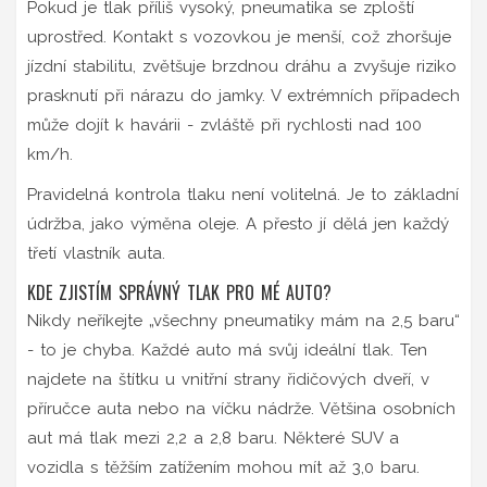
Pokud je tlak příliš vysoký, pneumatika se zploští
uprostřed. Kontakt s vozovkou je menší, což zhoršuje
jízdní stabilitu, zvětšuje brzdnou dráhu a zvyšuje riziko
prasknutí při nárazu do jamky. V extrémních případech
může dojít k havárii - zvláště při rychlosti nad 100
km/h.
Pravidelná kontrola tlaku není volitelná. Je to základní
údržba, jako výměna oleje. A přesto jí dělá jen každý
třetí vlastník auta.
KDE ZJISTÍM SPRÁVNÝ TLAK PRO MÉ AUTO?
Nikdy neříkejte „všechny pneumatiky mám na 2,5 baru“
- to je chyba. Každé auto má svůj ideální tlak. Ten
najdete na štítku u vnitřní strany řidičových dveří, v
příručce auta nebo na víčku nádrže. Většina osobních
aut má tlak mezi 2,2 a 2,8 baru. Některé SUV a
vozidla s těžším zatížením mohou mít až 3,0 baru.