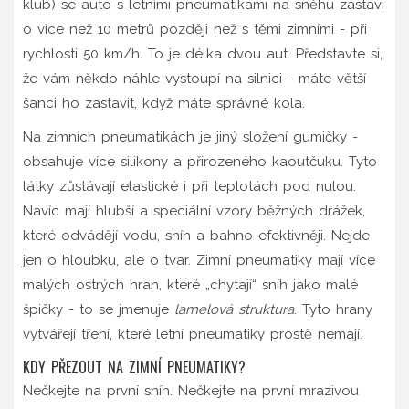
klub) se auto s letními pneumatikami na sněhu zastaví
o více než 10 metrů později než s těmi zimními - při
rychlosti 50 km/h. To je délka dvou aut. Představte si,
že vám někdo náhle vystoupí na silnici - máte větší
šanci ho zastavit, když máte správné kola.
Na zimních pneumatikách je jiný složení gumičky -
obsahuje více silikony a přirozeného kaoutčuku. Tyto
látky zůstávají elastické i při teplotách pod nulou.
Navíc mají hlubší a speciální vzory běžných drážek,
které odvádějí vodu, sníh a bahno efektivněji. Nejde
jen o hloubku, ale o tvar. Zimní pneumatiky mají více
malých ostrých hran, které „chytají“ sníh jako malé
špičky - to se jmenuje
lamelová struktura
. Tyto hrany
vytvářejí tření, které letní pneumatiky prostě nemají.
KDY PŘEZOUT NA ZIMNÍ PNEUMATIKY?
Nečkejte na první sníh. Nečkejte na první mrazivou