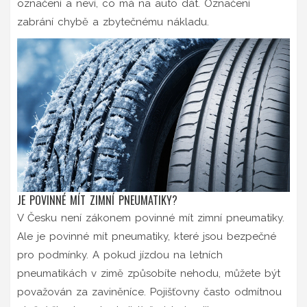
označení a neví, co má na auto dát. Označení
zabrání chybě a zbytečnému nákladu.
JE POVINNÉ MÍT ZIMNÍ PNEUMATIKY?
V Česku není zákonem povinné mít zimní pneumatiky.
Ale je povinné mít pneumatiky, které jsou bezpečné
pro podmínky. A pokud jízdou na letních
pneumatikách v zimě způsobíte nehodu, můžete být
považován za zaviněníce. Pojišťovny často odmítnou