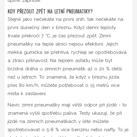
úplně zapnuté.
KDY PŘEZOUT ZPĚT NA LETNÍ PNEUMATIKY?
Stejně jako nečekáte na první sníh, tak nečekáte na
první slunečný den v březnu. Když denní teploty
trvale překročí 7 °C, je čas přezout zpět. Zimní
pneumatiky na teplé silnici nejsou efektivní. Jejich
měkká gumička se přehřívá, rychleji se opotřebovává
a ztrácí přilnavost. Na teplém asfaltu může být
brzdná dráha u zimních pneumatik až o 20 % delší
než u letních. To znamená, že když v březnu jízda
přes 80 km/h, můžete potřebovat o 15 metrů více
místa k zastavení.
Navíc zimní pneumatiky mají větší odpor při jízdě - to
znamená vyšší spotřebu paliva. Testy ukazují, že při
jízdě na zimních pneumatikách v létě můžete
spotřebovávat o 5-8 % více benzínu nebo nafty. To je