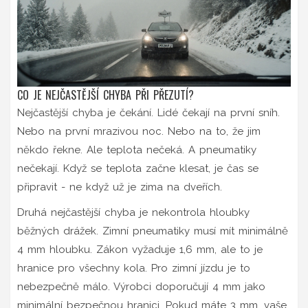
CO JE NEJČASTĚJŠÍ CHYBA PŘI PŘEZUTÍ?
Nejčastější chyba je čekání. Lidé čekají na první sníh.
Nebo na první mrazivou noc. Nebo na to, že jim
někdo řekne. Ale teplota nečeká. A pneumatiky
nečekají. Když se teplota začne klesat, je čas se
připravit - ne když už je zima na dveřích.
Druhá nejčastější chyba je nekontrola hloubky
běžných drážek. Zimní pneumatiky musí mít minimálně
4 mm hloubku. Zákon vyžaduje 1,6 mm, ale to je
hranice pro všechny kola. Pro zimní jízdu je to
nebezpečně málo. Výrobci doporučují 4 mm jako
minimální bezpečnou hranici. Pokud máte 3 mm, vaše