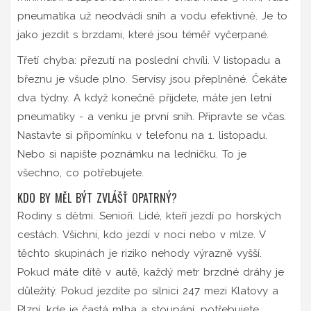
pneumatika už neodvádí sníh a vodu efektivně. Je to
jako jezdit s brzdami, které jsou téměř vyčerpané.
Třetí chyba: přezutí na poslední chvíli. V listopadu a
březnu je všude plno. Servisy jsou přeplněné. Čekáte
dva týdny. A když konečně přijdete, máte jen letní
pneumatiky - a venku je první sníh. Připravte se včas.
Nastavte si připomínku v telefonu na 1. listopadu.
Nebo si napište poznámku na ledničku. To je
všechno, co potřebujete.
KDO BY MĚL BÝT ZVLÁŠŤ OPATRNÝ?
Rodiny s dětmi. Senioři. Lidé, kteří jezdí po horských
cestách. Všichni, kdo jezdí v noci nebo v mlze. V
těchto skupinách je riziko nehody výrazně vyšší.
Pokud máte dítě v autě, každý metr brzdné dráhy je
důležitý. Pokud jezdíte po silnici 247 mezi Klatovy a
Plzní, kde je častá mlha a stoupání, potřebujete