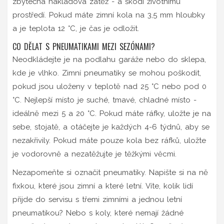
zbytečná nákladová zátěž - a škodí životnímu
prostředí. Pokud máte zimní kola na 3,5 mm hloubky
a je teplota 12 °C, je čas je odložit.
CO DĚLAT S PNEUMATIKAMI MEZI SEZÓNAMI?
Neodkládejte je na podlahu garáže nebo do sklepa,
kde je vlhko. Zimní pneumatiky se mohou poškodit,
pokud jsou uloženy v teplotě nad 25 °C nebo pod 0
°C. Nejlepší místo je suché, tmavé, chladné místo -
ideálně mezi 5 a 20 °C. Pokud máte ráfky, uložte je na
sebe, stojatě, a otáčejte je každých 4-6 týdnů, aby se
nezakřivily. Pokud máte pouze kola bez ráfků, uložte
je vodorovně a nezatěžujte je těžkými věcmi.
Nezapomeňte si označit pneumatiky. Napište si na ně
fixkou, které jsou zimní a které letní. Víte, kolik lidí
přijde do servisu s třemi zimními a jednou letní
pneumatikou? Nebo s koly, které nemají žádné