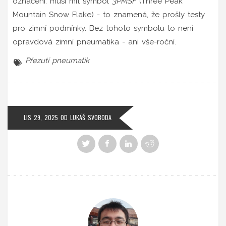
označení: musí mít symbol
3PMSF
(Three Peak
Mountain Snow Flake) - to znamená, že prošly testy
pro zimní podmínky. Bez tohoto symbolu to není
opravdová zimní pneumatika - ani vše-roční.
Přezutí pneumatik
LIS 29, 2025
OD
LUKÁŠ SVOBODA