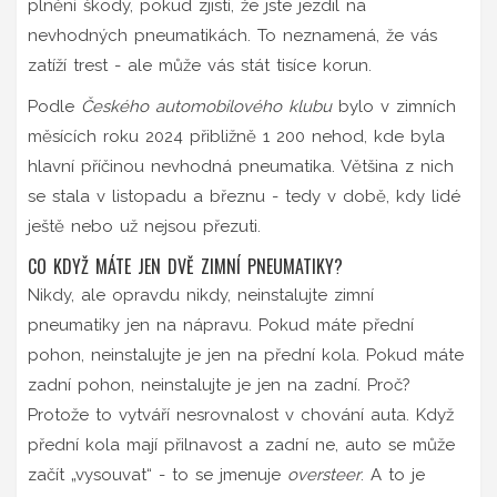
plnění škody, pokud zjistí, že jste jezdil na
nevhodných pneumatikách. To neznamená, že vás
zatíží trest - ale může vás stát tisíce korun.
Podle
Českého automobilového klubu
bylo v zimních
měsících roku 2024 přibližně 1 200 nehod, kde byla
hlavní příčinou nevhodná pneumatika. Většina z nich
se stala v listopadu a březnu - tedy v době, kdy lidé
ještě nebo už nejsou přezuti.
CO KDYŽ MÁTE JEN DVĚ ZIMNÍ PNEUMATIKY?
Nikdy, ale opravdu nikdy, neinstalujte zimní
pneumatiky jen na nápravu. Pokud máte přední
pohon, neinstalujte je jen na přední kola. Pokud máte
zadní pohon, neinstalujte je jen na zadní. Proč?
Protože to vytváří nesrovnalost v chování auta. Když
přední kola mají přilnavost a zadní ne, auto se může
začít „vysouvat“ - to se jmenuje
oversteer
. A to je