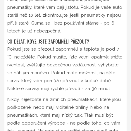
pneumatiky, které vám dají jistotu. Pokud je vaše auto
starší než 10 let, zkontrolujte, jestli pneumatiky nejsou
příliš staré. Guma se i bez používání stárne - po 6
letech je už nebezpečná.
CO DĚLAT, KDYŽ JSTE ZAPOMNĚLI PŘEZOUT?
Pokud jste se přezout zapomněli a teplota je pod 7
°C, nejeźděte. Pokud musíte, jízte velmi opatrně: snižte
rychlost, zvětšujte bezpečnou vzdálenost, vyhýbejte
se náhlým manévru. Pokud máte možnost, najděte
servis, který vám pomůže přezout v krátké době.
Některé servisy mají rychlé přezutí - za 30 minut.
Nikdy nejeźděte na zimních pneumatikách, které jsou
poškozené, nebo mají viditelné trhliny. Nebo na
pneumatikách, které mají nízký tlak. Tlak musí být
podle doporučení výrobce - ne podle toho, co vám
řekl kamarád. Nalepte si na vnitřní stranu dveří auto