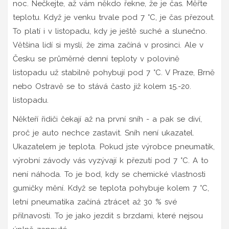
noc. Nečkejte, až vám někdo řekne, že je čas. Měřte
teplotu. Když je venku trvale pod 7 °C, je čas přezout.
To platí i v listopadu, kdy je ještě suché a slunečno.
Většina lidí si myslí, že zima začíná v prosinci. Ale v
Česku se průměrné denní teploty v polovině
listopadu už stabilně pohybují pod 7 °C. V Praze, Brně
nebo Ostravě se to stává často již kolem 15.-20.
listopadu.
Někteří řidiči čekají až na první sníh - a pak se diví,
proč je auto nechce zastavit. Sníh není ukazatel.
Ukazatelem je teplota. Pokud jste výrobce pneumatik,
výrobní závody vás vyzývají k přezutí pod 7 °C. A to
není náhoda. To je bod, kdy se chemické vlastnosti
gumičky mění. Když se teplota pohybuje kolem 7 °C,
letní pneumatika začíná ztrácet až 30 % své
přilnavosti. To je jako jezdit s brzdami, které nejsou