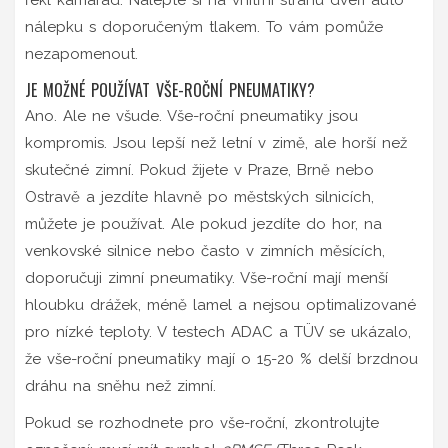
nálepku s doporučeným tlakem. To vám pomůže
nezapomenout.
JE MOŽNÉ POUŽÍVAT VŠE-ROČNÍ PNEUMATIKY?
Ano. Ale ne všude. Vše-roční pneumatiky jsou
kompromis. Jsou lepší než letní v zimě, ale horší než
skutečné zimní. Pokud žijete v Praze, Brně nebo
Ostravě a jezdíte hlavně po městských silnicích,
můžete je používat. Ale pokud jezdíte do hor, na
venkovské silnice nebo často v zimních měsících,
doporučuji zimní pneumatiky. Vše-roční mají menší
hloubku drážek, méně lamel a nejsou optimalizované
pro nízké teploty. V testech ADAC a TÜV se ukázalo,
že vše-roční pneumatiky mají o 15-20 % delší brzdnou
dráhu na sněhu než zimní.
Pokud se rozhodnete pro vše-roční, zkontrolujte