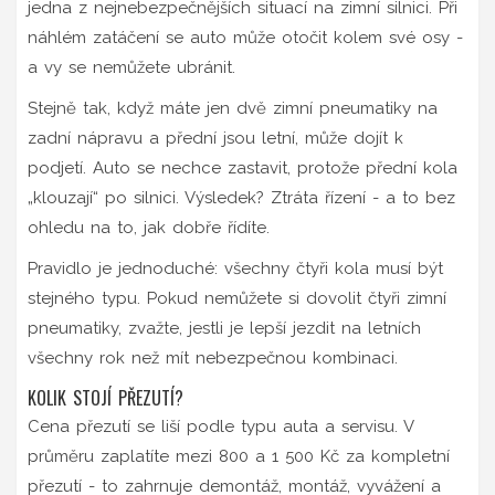
jedna z nejnebezpečnějších situací na zimní silnici. Při
náhlém zatáčení se auto může otočit kolem své osy -
a vy se nemůžete ubránit.
Stejně tak, když máte jen dvě zimní pneumatiky na
zadní nápravu a přední jsou letní, může dojít k
podjetí. Auto se nechce zastavit, protože přední kola
„klouzají“ po silnici. Výsledek? Ztráta řízení - a to bez
ohledu na to, jak dobře řídíte.
Pravidlo je jednoduché: všechny čtyři kola musí být
stejného typu. Pokud nemůžete si dovolit čtyři zimní
pneumatiky, zvažte, jestli je lepší jezdit na letních
všechny rok než mít nebezpečnou kombinaci.
KOLIK STOJÍ PŘEZUTÍ?
Cena přezutí se liší podle typu auta a servisu. V
průměru zaplatíte mezi 800 a 1 500 Kč za kompletní
přezutí - to zahrnuje demontáž, montáž, vyvážení a