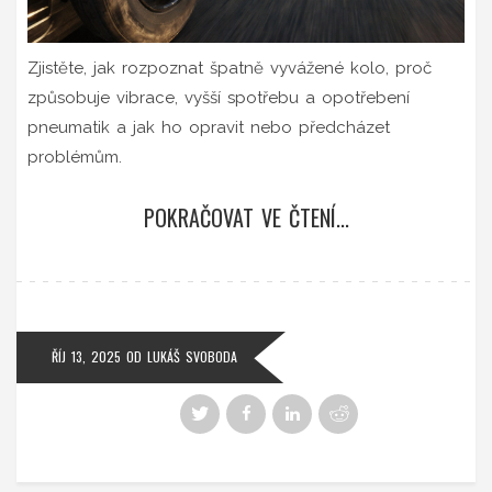
Zjistěte, jak rozpoznat špatně vyvážené kolo, proč
způsobuje vibrace, vyšší spotřebu a opotřebení
pneumatik a jak ho opravit nebo předcházet
problémům.
POKRAČOVAT VE ČTENÍ...
ŘÍJ 13, 2025
OD
LUKÁŠ SVOBODA