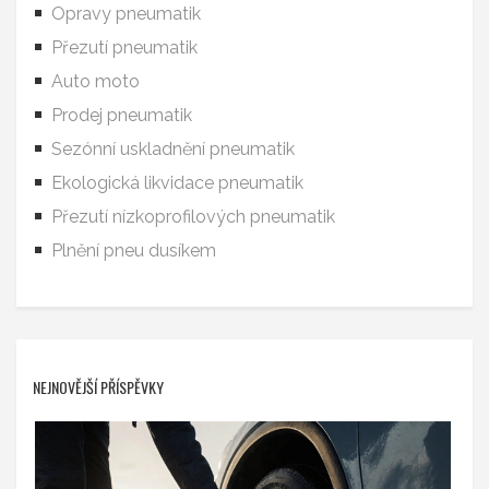
Opravy pneumatik
Přezutí pneumatik
Auto moto
Prodej pneumatik
Sezónní uskladnění pneumatik
Ekologická likvidace pneumatik
Přezutí nízkoprofilových pneumatik
Plnění pneu dusíkem
NEJNOVĚJŠÍ PŘÍSPĚVKY