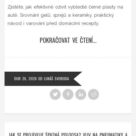
Zjistěte, jak efektivně oživit vybledlé černé plasty na
autě. Srovnání gelů, sprejů a keramiky, praktický
návod i varování před domácími recepty.
POKRAČOVAT VE ČTENÍ...
DUB 26, 2026
OD
LUKÁŠ SVOBODA
JAK SE PROJEVUJE ŠPATNÁ POLOOSA? VLIV NA PNEUMATIKY A