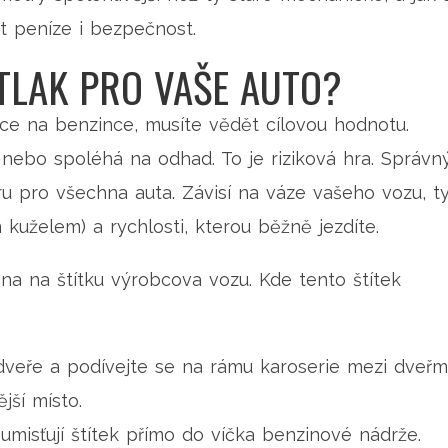
t peníze i bezpečnost.
TLAK PRO VAŠE AUTO?
ce na benzince, musíte vědět cílovou hodnotu.
e nebo spoléhá na odhad. To je riziková hra. Správn
baru pro všechna auta. Závisí na váze vašeho vozu, t
kuželem) a rychlosti, kterou běžně jezdíte.
na na štítku výrobcova vozu. Kde tento štítek
veře a podívejte se na rámu karoserie mezi dveřm
jší místo.
misťují štítek přímo do víčka benzinové nádrže.