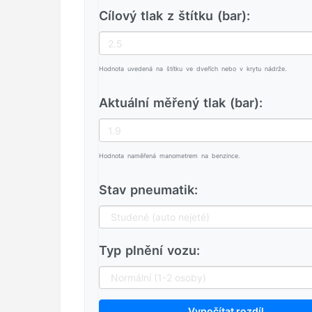
Cílový tlak z štítku (bar):
Hodnota uvedená na štítku ve dveřích nebo v krytu nádrže.
Aktuální měřený tlak (bar):
Hodnota naměřená manometrem na benzince.
Stav pneumatik:
Typ plnění vozu:
Vypočítat rozdíl