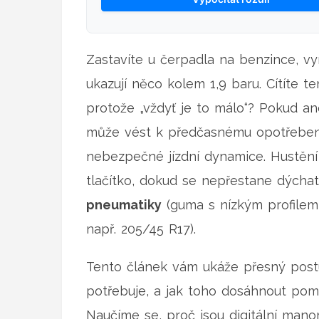
Zastavíte u čerpadla na benzince, vyndá
ukazují něco kolem 1,9 baru. Cítíte t
protože „vždyť je to málo“? Pokud an
může vést k předčasnému opotřebení
nebezpečné jízdní dynamice. Hustění
tlačítko, dokud se nepřestane dých
pneumatiky
(
guma s nízkým profile
např. 205/45 R17
)
.
Tento článek vám ukáže přesný postup
potřebuje, a jak toho dosáhnout pom
Naučíme se, proč jsou digitální mano