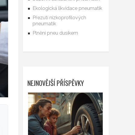
Ekologická likvidace pneumatik
Přezutí nízkoprofilových
pneumatik
Plnění pneu dusíkem
NEJNOVĚJŠÍ PŘÍSPĚVKY