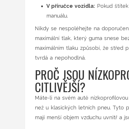
V příručce vozidla:
Pokud štítek
manuálu.
Nikdy se nespoléhejte na doporučení
maximální tlak, který guma snese bez p
maximálním tlaku způsobí, že střed 
tvrdá a nepohodlná.
PROČ JSOU NÍZKOPR
CITLIVĚJŠÍ?
Máte-li na svém autě nízkoprofilovou 
než u klasických letních pneu. Tyto 
mají menší objem vzduchu uvnitř a j