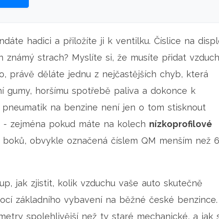
te hadici a přiložíte ji k ventilku. Číslice na displ
en známý strach? Myslíte si, že musíte přidat vzduch
o, právě děláte jednu z nejčastějších chyb, která
 gumy, horšímu spotřebě paliva a dokonce k
 pneumatik na benzine není jen o tom stisknout
at - zejména pokud máte na kolech
nízkoprofilové
m boků, obvykle označená číslem QM menším než 6
, jak zjistit, kolik vzduchu vaše auto skutečně
ocí základního vybavení na běžné české benzince.
metry spolehlivější než ty staré mechanické, a jak 