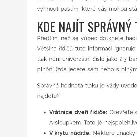
vyhnout pastím, které vás mohou stá
KDE NAJÍT SPRÁVNÝ 
Předtím, než se vůbec dotknete hadi
Většina řidičů tuto informaci ignoruj
tlak není univerzální číslo jako 2,3 
plnění (zda jedete sám nebo s plným 
Správná hodnota tlaku je vždy uvede
najdete?
Vrátnice dveří řidiče:
Otevřete d
A-sloupkem. Toto je nejspolehlivě
V krytu nádrže:
Některé značky u