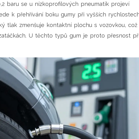
2 baru se u nízkoprofilových pneumatik projeví
 vede k přehřívání boku gumy při vyšších rychlostech
soký tlak zmenšuje kontaktní plochu s vozovkou, což
 zatáčkách. U těchto typů gum je proto přesnost př