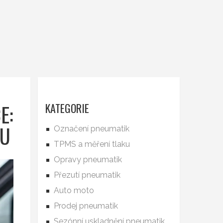
E:
KATEGORIE
EU
Označení pneumatik
TPMS a měření tlaku
Opravy pneumatik
Přezutí pneumatik
Auto moto
Prodej pneumatik
Sezónní uskladnění pneumatik