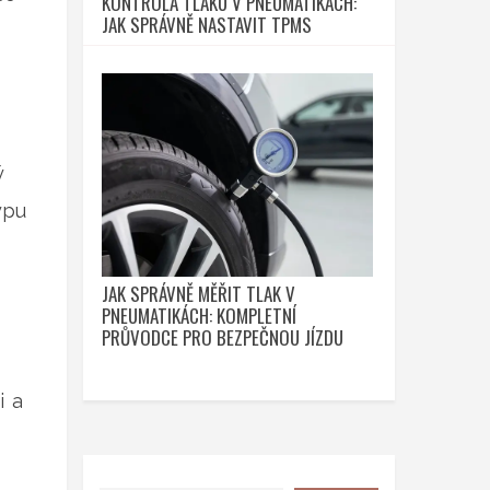
KONTROLA TLAKU V PNEUMATIKÁCH:
JAK SPRÁVNĚ NASTAVIT TPMS
ý
ypu
JAK SPRÁVNĚ MĚŘIT TLAK V
PNEUMATIKÁCH: KOMPLETNÍ
PRŮVODCE PRO BEZPEČNOU JÍZDU
i a