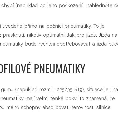
 chybí (například po jeho poškození), nahlédněte d
 uvedené přímo na bočnici pneumatiky. To je
rasknutí, nikoliv optimální tlak pro jízdu. Jízda na
pneumatiky bude rychleji opotřebovávat a jízda bud
OFILOVÉ PNEUMATIKY
gumu (například rozměr 225/35 R19), situace je jiná
pneumatiky mají velmi tenké boky. To znamená, že
sou méně schopny absorbovat nerovnosti silnice.