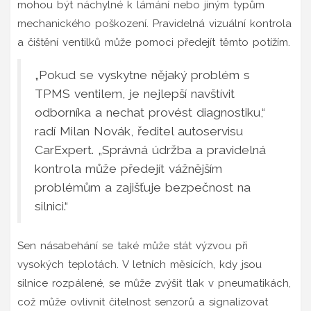
mohou být náchylné k lámání nebo jiným typům
mechanického poškození. Pravidelná vizuální kontrola
a čištění ventilků může pomoci předejít těmto potížím.
„Pokud se vyskytne nějaký problém s
TPMS ventilem, je nejlepší navštívit
odborníka a nechat provést diagnostiku,“
radí Milan Novák, ředitel autoservisu
CarExpert. „Správná údržba a pravidelná
kontrola může předejít vážnějším
problémům a zajišťuje bezpečnost na
silnici.“
Sen násabehání se také může stát výzvou při
vysokých teplotách. V letních měsících, kdy jsou
silnice rozpálené, se může zvýšit tlak v pneumatikách,
což může ovlivnit čitelnost senzorů a signalizovat