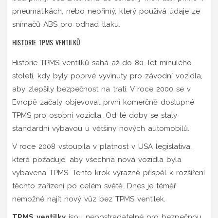
pneumatikách, nebo nepřímý, který používá údaje ze
snímačů ABS pro odhad tlaku.
HISTORIE TPMS VENTILKŮ
Historie TPMS ventilků sahá až do 80. let minulého
století, kdy byly poprvé vyvinuty pro závodní vozidla,
aby zlepšily bezpečnost na trati. V roce 2000 se v
Evropě začaly objevovat první komerčně dostupné
TPMS pro osobní vozidla. Od té doby se staly
standardní výbavou u většiny nových automobilů.
V roce 2008 vstoupila v platnost v USA legislativa,
která požaduje, aby všechna nová vozidla byla
vybavena TPMS. Tento krok výrazně přispěl k rozšíření
těchto zařízení po celém světě. Dnes je téměř
nemožné najít nový vůz bez TPMS ventilek.
TPMS ventilky
jsou nepostradatelné pro bezpečnou