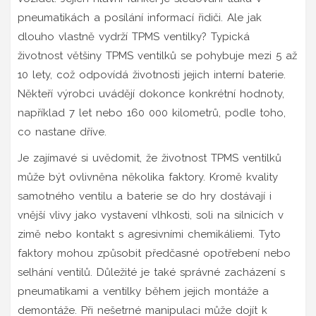
pneumatikách a posílání informací řidiči. Ale jak
dlouho vlastně vydrží TPMS ventilky? Typická
životnost většiny TPMS ventilků se pohybuje mezi 5 až
10 lety, což odpovídá životnosti jejich interní baterie.
Někteří výrobci uvádějí dokonce konkrétní hodnoty,
například 7 let nebo 160 000 kilometrů, podle toho,
co nastane dříve.
Je zajímavé si uvědomit, že životnost TPMS ventilků
může být ovlivněna několika faktory. Kromě kvality
samotného ventilu a baterie se do hry dostávají i
vnější vlivy jako vystavení vlhkosti, soli na silnicích v
zimě nebo kontakt s agresivními chemikáliemi. Tyto
faktory mohou způsobit předčasné opotřebení nebo
selhání ventilů. Důležité je také správné zacházení s
pneumatikami a ventilky během jejich montáže a
demontáže. Při nešetrné manipulaci může dojít k