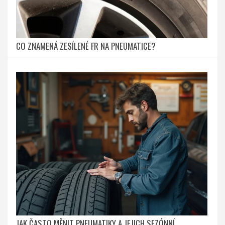
CO ZNAMENÁ ZESÍLENÉ FR NA PNEUMATICE?
JAK ČASTO MĚNIT PNEUMATIKY A JEJICH SEZÓNNÍ