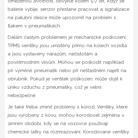
omezenou životnost, obvykle kolem 5-7 let. Když se
baterie vybije, senzor přestane pracovat a signalizace
na palubní desce může upozornit na problém s
tlakem v pneumatikách.
Dalším častým problémem je mechanické poškození.
TPMS ventilky jsou umístěny přímo na kolech vozidla
a jsou vystaveny nárazům, nečistotám a
povětrnostním vlivům. Mohou se poškodit například
při výměně pneumatik nebo při nešťastném najetí na
obrubník. Pokud je ventilek poškozen, může dojít k
úniku vzduchu z pneumatiky, což je velmi
nebezpečné.
Je také třeba zmínit problémy s korozí. Ventilky, které
jsou vyrobeny z kovu, mohou korodovat zejména v
zimním období, kdy se na vozovce používají
chemické látky na rozmrazování. Korodované ventilky