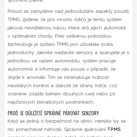
Pokud se zamyslíme nad jednoduššími aspekty použití
TPMS, zjistíme, že pro mnoho řidičů je tento systém
jakousi neviditelnou rukou, která drží jejich automobil
v optimálním chodu. Přes veškerou pokročilou
technologii je systém TPMS pro uživatele zcela
jednoduchý. Jakmile nastavíte senzory a spárujete je s
jednotkou ve vašem automobilu, systém pracuje
autonomně a informuje vás pouze v případě, že
dojde k anomálii. Tím se minimalizuje nutnost
neustálých kontrol a starostí ze strany řidiče, což
oceníme zvláště během dlouhých cest nebo při
nepříznivých klimatických podmínkách.
PROČ JE DŮLEŽITÉ SPRÁVNĚ PÁROVAT SENZORY
Když se jedná o bezpečnost na silnici, nemělo by se
nic ponechávat náhodě. Správné spárování
TPMS