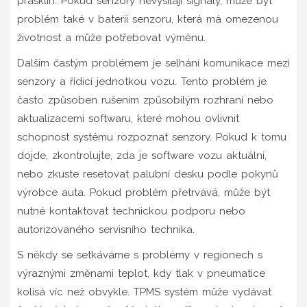
prasklin. Pokud senzory nevysílají signály, může být
problém také v baterii senzoru, která má omezenou
životnost a může potřebovat výměnu.
Dalším častým problémem je selhání komunikace mezi
senzory a řídicí jednotkou vozu. Tento problém je
často způsoben rušením způsobilým rozhraní nebo
aktualizacemi softwaru, které mohou ovlivnit
schopnost systému rozpoznat senzory. Pokud k tomu
dojde, zkontrolujte, zda je software vozu aktuální,
nebo zkuste resetovat palubní desku podle pokynů
výrobce auta. Pokud problém přetrvává, může být
nutné kontaktovat technickou podporu nebo
autorizovaného servisního technika.
S někdy se setkáváme s problémy v regionech s
výraznými změnami teplot, kdy tlak v pneumatice
kolísá víc než obvykle. TPMS systém může vydávat