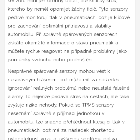
senzorů není jen drobný detail, ale kritický krok,
kterého by neměl opomíjet žádný řidič. Tyto senzory
pečlivě monitorují tlak v pneumatikách, což je klíčové
pro zachování optimální přilnavosti a stability
automobilu. Při správně spárovaných senzorech
získáte okamžité informace o stavu pneumatik a
můžete rychle reagovat na případné problémy, jako
jsou úniky vzduchu nebo podhuštění.
Nesprávně spárované senzory mohou vést k
nesprávným hlášením, což může mít za následek
ignorování reálných problémů nebo neustálé falešné
alarmy. To nejenže přidává stres na cestách, ale také
zvyšuje riziko nehody. Pokud se TPMS senzory
neseznámí správně s přijímací jednotkou v
automobilu, lze snadno přehlédnout klesající tlak v
pneumatikách, což má za následek zhoršenou
ovladatelnost vozu a zvýšenou spotřebu paliva.