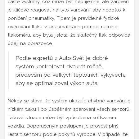
časté výstrahy, což může být nepříjemné, ale zároveň
je klíčové reagovat na tyto varování, aby nedošlo k
poničení pneumatiky. Tipem je pravidelné fyzické
ověřování tlaku v pneumatikách pomocí ručního
tlakoměru, aby byla jistota, že skutečný tlak odpovídá
údaji na obrazovce.
Podle expertů z Auto Svět je dobré
systém kontrolovat dvakrát ročně,
především po velkých teplotních výkyvech,
aby se optimalizoval výkon auta.
Někdy se stává, že systém ukazuje chybné varování o
nízkém tlaku i po úspěšném spárování všech senzorů.
Taková situace může být způsobena softwarem
vozidla. Doporučeným postupem je provést plný
restart senzoru podle pokynů výrobce. V případě, že