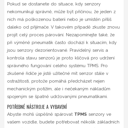
Pokud se dostanete do situace, kdy senzory
nekomunikují správně, může být příčinou, že jeden z
nich má poškozenou baterii nebo je umístěn příliš
daleko od přijímače. V takovém případě zkuste znovu
projít celý proces párování. Nezapomínejte také, že
při výměně pneumatik často dochází k situacím, kdy
jsou senzory dezorientované. Pravidelný servis a
kontrola stavu senzorů je proto klíčová pro udržení
správného fungování celého systému TPMS. Pro
zkušené řidiče je jistě užitečné mít senzor stále v
ostražitosti, protože pomáhá předcházet nejen
mechanickým potížím, ale i nečekaným nákladům
spojeným se špatně udržovanými pneumatikami.
POTŘEBNÉ NÁSTROJE A VYBAVENÍ
Abyste mohli úspěšně spárovat
TPMS
senzory ve
vašem vozidle, budete potřebovat několik základních