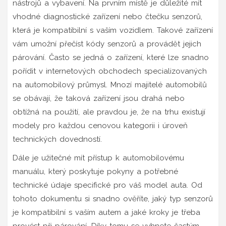
nástrojů a vybavení. Na prvním místě je důležité mít
vhodné diagnostické zařízení nebo čtečku senzorů,
která je kompatibilní s vaším vozidlem. Takové zařízení
vám umožní přečíst kódy senzorů a provádět jejich
párování. Často se jedná o zařízení, které lze snadno
pořídit v internetových obchodech specializovaných
na automobilový průmysl. Mnozí majitelé automobilů
se obávají, že taková zařízení jsou drahá nebo
obtížná na použití, ale pravdou je, že na trhu existují
modely pro každou cenovou kategorii i úroveň
technických dovedností.
Dále je užitečné mít přístup k automobilovému
manuálu, který poskytuje pokyny a potřebné
technické údaje specifické pro váš model auta. Od
tohoto dokumentu si snadno ověříte, jaký typ senzorů
je kompatibilní s vaším autem a jaké kroky je třeba
provést při párování. Díky tomu se vyhnete častým