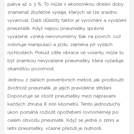
paliva až o 3 %. To může s ekonomikou dnešní doby
znamenat zbytečné výdaje, kterých se lze snadno
vyvarovat. Další důležitý faktor je vyrovnání a vyvážení
pneumatik. Když nejsou pneumatiky správně
vyvážené, vzniká nerovnoměrný tlak na povrch, což
ovlivňuje manipulaci a jízdu, zejména při vyšších
rychlostech. Pokud cítíte vibrace ve volantu, může to
být známkou nevyvážené pneumatiky, která vyžaduje
okamžitou pozornost.
Jednou z dalších preventivních metod, jak prodloužit
životnost pneumatik, je jejich pravidelné střídání.
Doporučuje se otočit pneumatiky mezi nápravami
každých zhruba 8 000 kilometrů. Tento jednoduchý
úkon pomáhá rozložit opotřebení rovnoměrněji po
celém obvodu pneumatik. Když se jedná o zimní a
letní pneumatiky, včasné přezutí je nutností.