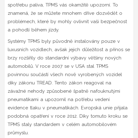
spotřebu paliva, TPMS vás okamžitě upozorní. To
znamená, že se můžete mnohem dříve dozvědět o
problémech, které by mohly ovlivnit vaši bezpečnost
a pohodlí během jízdy.
Systémy TPMS byly původně instalovány pouze v
luxusních vozidlech, avšak jejich důležitost a přínos se
brzy rozšířily do standardní výbavy většiny nových
automobilů. V roce 2007 se v USA stal TPMS
povinnou součástí všech nově vyrobených vozidel
díky zákonu TREAD. Tento zákon reagoval na
závažné nehody způsobené špatně nafouknutými
pneumatikami a upozornil na potřebu vedení
evidence tlaku v pneumatikách. Evropská unie přijala
podobná opatření v roce 2012. Díky tomuto kroku se
TPMS staly standardem v celém automobilovém
průmyslu.