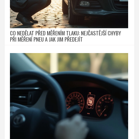
CO NEDĚLAT PŘED MĚŘENÍM TLAKU: NEJČASTĚJŠÍ CHYBY
PŘI MĚŘENÍ PNEU A JAK JIM PŘEDEJÍT