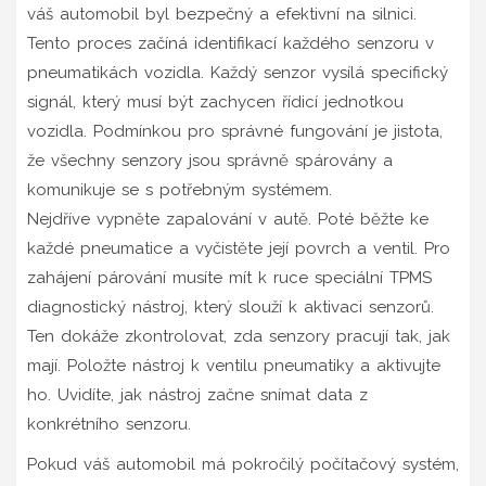
váš automobil byl bezpečný a efektivní na silnici.
Tento proces začíná identifikací každého senzoru v
pneumatikách vozidla. Každý senzor vysílá specifický
signál, který musí být zachycen řídicí jednotkou
vozidla. Podmínkou pro správné fungování je jistota,
že všechny senzory jsou správně spárovány a
komunikuje se s potřebným systémem.
Nejdříve vypněte zapalování v autě. Poté běžte ke
každé pneumatice a vyčistěte její povrch a ventil. Pro
zahájení párování musíte mít k ruce speciální TPMS
diagnostický nástroj, který slouží k aktivaci senzorů.
Ten dokáže zkontrolovat, zda senzory pracují tak, jak
mají. Položte nástroj k ventilu pneumatiky a aktivujte
ho. Uvidíte, jak nástroj začne snímat data z
konkrétního senzoru.
Pokud váš automobil má pokročilý počítačový systém,