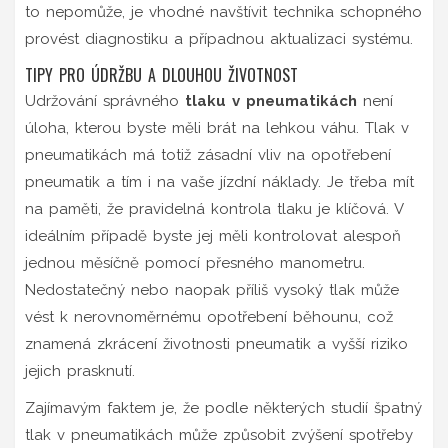
to nepomůže, je vhodné navštívit technika schopného
provést diagnostiku a případnou aktualizaci systému.
TIPY PRO ÚDRŽBU A DLOUHOU ŽIVOTNOST
Udržování správného
tlaku v pneumatikách
není
úloha, kterou byste měli brát na lehkou váhu. Tlak v
pneumatikách má totiž zásadní vliv na opotřebení
pneumatik a tím i na vaše jízdní náklady. Je třeba mít
na paměti, že pravidelná kontrola tlaku je klíčová. V
ideálním případě byste jej měli kontrolovat alespoň
jednou měsíčně pomocí přesného manometru.
Nedostatečný nebo naopak příliš vysoký tlak může
vést k nerovnoměrnému opotřebení běhounu, což
znamená zkrácení životnosti pneumatik a vyšší riziko
jejich prasknutí.
Zajímavým faktem je, že podle některých studií špatný
tlak v pneumatikách může způsobit zvýšení spotřeby